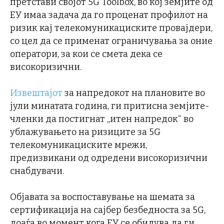
претстави својот 5G Toolbox, во кој земјите од
ЕУ имаа задача да го проценат профилот на
ризик кај телекомуникациските провајдери,
со цел да се применат ограничувања за оние
оператори, за кои се смета дека се
високоризични.
Извештајот
за напредокот на плановите во
јули минатата година, ги притисна земјите-
членки да постигнат „итен напредок“ во
ублажувањето на ризиците за 5G
телекомуникациските мрежи,
предизвикани од одредени високоризични
снабдувачи.
Објавата за воспоставување на шемата за
сертификација на сајбер безбедноста за 5G,
доаѓа во момент кога ЕУ се обидува да ги