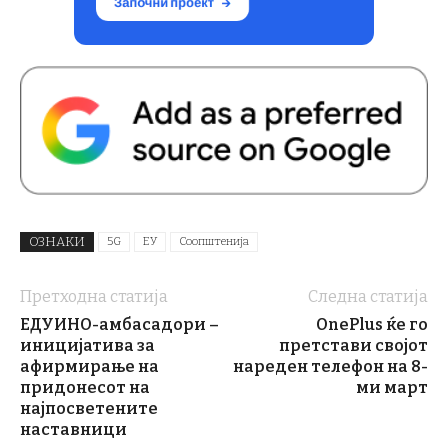
ОЗНАКИ
5G
ЕУ
Соопштенија
Претходна статија
Следна статија
ЕДУИНО-амбасадори –
OnePlus ќе го
иницијатива за
претстави својот
афирмирање на
нареден телефон на 8-
придонесот на
ми март
најпосветените
наставници