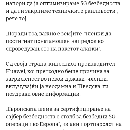
напори да ја оптимизираме 5G безбедноста
и да ги закрпиме техничките ранливости“,
рече тој.
„Поради тоа, важно е земјите-членки да
постигнат понатамошен напредок во
спроведувањето на пакетот алатки“.
Од своја страна, кинескиот производител
Huawei, кој претходно беше причина за
загриженост во некои држави-членки,
вклучувајќи ја неодамна и Шведска, ги
поздрави овие информации.
„Европската шема за сертифицирање на
сајбер безбедноста е столб за безбедни 5G
операции во Европа“, изјави портпаролот на