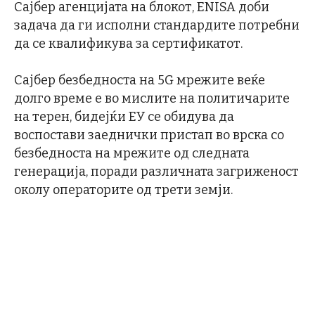
Сајбер агенцијата на блокот, ENISA доби
задача да ги исполни стандардите потребни
да се квалификува за сертификатот.
Сајбер безбедноста на 5G мрежите веќе
долго време е во мислите на политичарите
на терен, бидејќи ЕУ се обидува да
воспостави заеднички пристап во врска со
безбедноста на мрежите од следната
генерација, поради различната загриженост
околу операторите од трети земји.