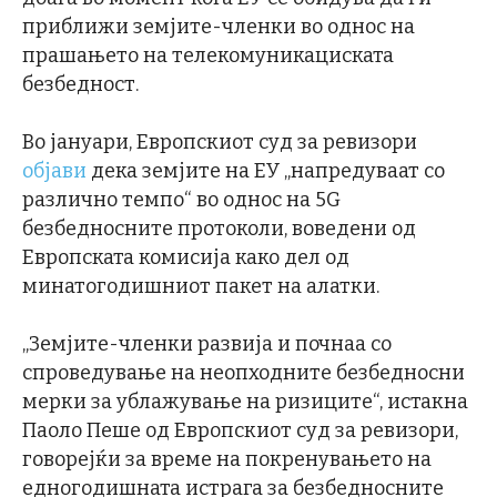
приближи земјите-членки во однос на
прашањето на телекомуникациската
безбедност.
Во јануари, Европскиот суд за ревизори
објави
дека земјите на ЕУ „напредуваат со
различно темпо“ во однос на 5G
безбедносните протоколи, воведени од
Европската комисија како дел од
минатогодишниот пакет на алатки.
„Земјите-членки развија и почнаа со
спроведување на неопходните безбедносни
мерки за ублажување на ризиците“, истакна
Паоло Пеше од Европскиот суд за ревизори,
говорејќи за време на покренувањето на
едногодишната истрага за безбедносните