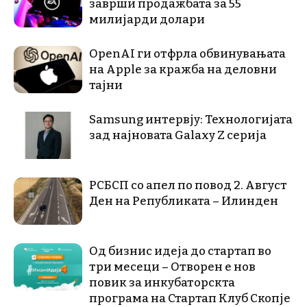
заврши продажбата за 55
милијарди долари
OpenAI ги отфрла обвинувањата
на Apple за кражба на деловни
тајни
Samsung интервју: Технологијата
зад најновата Galaxy Z серија
РСБСП со апел по повод 2. Август
Ден на Републиката – Илинден
Од бизнис идеја до стартап во
три месеци – Отворен е нов
повик за инкубаторскта
програма на Стартап Клуб Скопје