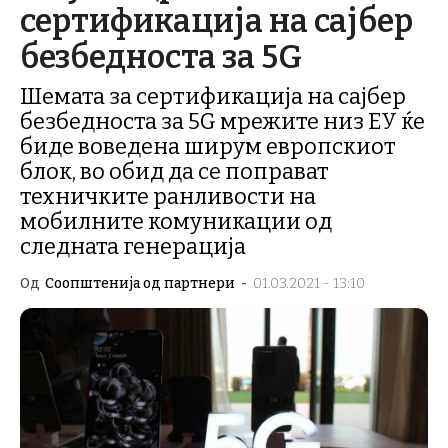
сертификација на сајбер
безбедноста за 5G
Шемата за сертификација на сајбер
безбедноста за 5G мрежите низ ЕУ ќе
биде воведена ширум европскиот
блок, во обид да се поправат
техничките ранливости на
мобилните комуникации од
следната генерација
Од
Соопштенија од партнери
-
01.03.2021 - 13:10