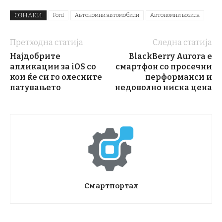
ОЗНАКИ
Ford
Автономни автомобили
Автономни возила
Претходна статија
Следна статија
Најдобрите
BlackBerry Aurora е
апликации за iOS со
смартфон со просечни
кои ќе си го олесните
перформанси и
патувањето
недоволно ниска цена
Смартпортал