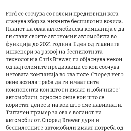
Ford се соочува со големи предизвици кога
станува збор за нивните беспилотни возила.
Планот на оваа автомобилска компанија е да
ги стави своите автономни автомобили во
функција до 2021 година. Еден од главните
инженери за развој на беспилотната
технологија Chris Brewer, ги објаснува некои
од најголемите предизвици со кои соочува
неговата компанија во ова поле. Според него
овие возила треба да ги имаат сите
компоненти кои што ги имаат и „обичните“
автомобили, односно оние кои што се
користат денес и на кои што сме навикнати.
Типичен пример за ова е воланот на
автомобилот. Според Brewer дури и
беспилотните автомобили имаат потреба од