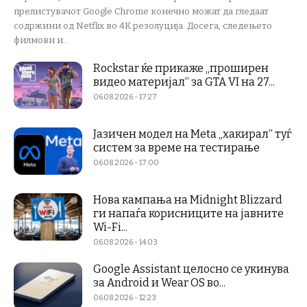
прелистувачот Google Chrome конечно можат да гледаат
содржини од Netflix во 4K резолуција. Досега, следењето
филмови и...
Rockstar ќе прикаже „проширен
видео материјал“ за GTA VI на 27...
06.08.2026 - 17:27
Јазичен модел на Meta „хакирал“ туѓ
систем за време на тестирање
06.08.2026 - 17:00
Нова кампања на Midnight Blizzard
ги напаѓа корисниците на јавните
Wi-Fi...
06.08.2026 - 14:03
Google Assistant целосно се укинува
за Android и Wear OS во...
06.08.2026 - 12:23