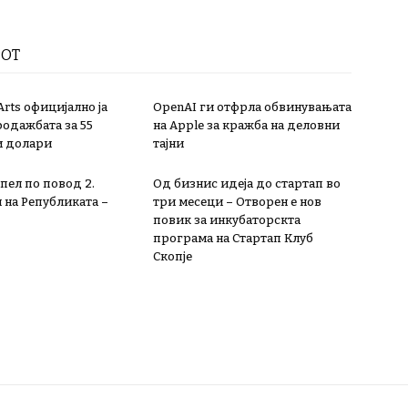
РОТ
 Arts официјално ја
OpenAI ги отфрла обвинувањата
одажбата за 55
на Apple за кражба на деловни
и долари
тајни
пел по повод 2.
Од бизнис идеја до стартап во
 на Републиката –
три месеци – Отворен е нов
повик за инкубаторскта
програма на Стартап Клуб
Скопје