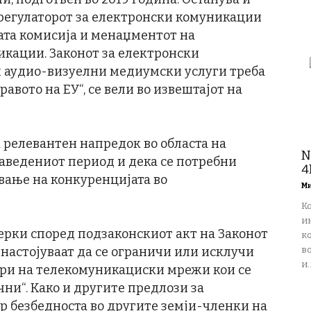
 регулаторот за електронски комуникации
ната комисија и менаџментот на
икации. Законот за електронски
и аудио-визуелни медиумски услуги треба
равото на ЕУ“, се вели во извештајот на
 релевантен напредок во областа на
N
наведениот период и дека се потребни
4
вање на конкуренцијата во
М
К
и
рки според подзаконскиот акт на Законот
ко
настојуваат да се ограничи или исклучи
в
и..
ери на телекомуникациски мрежи кои се
ни“. Како и другите предлози за
ер безбедноста во другите земји-членки на