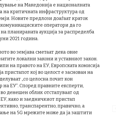
вдување на Македонија е националната
та на критичната инфраструктура од
емји. Новите предлози доаѓаат краток
екомуникациските оператори да го
о на планираната аукција за распределба
уни 2021 година.
ото во земјава сметаат дека овие
атите локални закони и уставниот закон.
ипи на правото на ЕУ, Европската комисија
а пристапот кој во целост е заснован на
делуваат „со целосна почит кон
 на ЕУ“. Според правните експерти,
во денешен облик отстапуваат од
ЕУ, како и заедничкиот пристап
ективно, транспарентно, правично, а
ање на 5G мрежите може да ја заштити