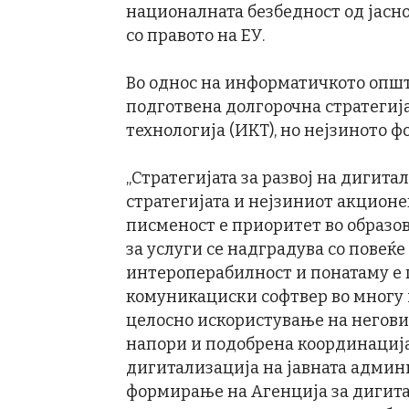
националната безбедност од јасн
со правото на ЕУ.
Во однос на информатичкото опште
подготвена долгорочна стратегиј
технологија (ИКТ), но нејзиното 
„Стратегијата за развој на дигит
стратегијата и нејзиниот акцион
писменост е приоритет во образо
за услуги се надградува со повеќе
интероперабилност и понатаму е 
комуникациски софтвер во многу 
целосно искористување на негови
напори и подобрена координација
дигитализација на јавната админ
формирање на Агенција за дигита