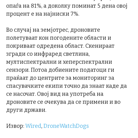
опаѓа на 81%, а доколку поминат 5 дена овој
процент е на најниски 7%.
Во случај на земјотрес, дроновите
полетуваат кон погодените области и
покриваат одредена област. Скенираат
згради со инфраред светлина,
мултиспектрални и хеперспектрални
сензори. Потоа добиените податоци ги
праќаат до центрите за мониторинг за
спасувачките екипи точно да знаат каде да
се насочат. Овој вид на употреба на
дроновите се очекува да се примени и во
други држави.
Извор:
Wired
,
DroneWatchDogs