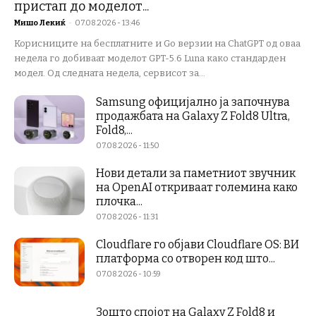
пристап до моделот...
Мишо Лекиќ
-
07.08.2026 - 13:46
Корисниците на бесплатните и Go верзии на ChatGPT од оваа
недела го добиваат моделот GPT-5.6 Luna како стандарден
модел. Од следната недела, сервисот за...
Samsung официјално ја започнува
продажбата на Galaxy Z Fold8 Ultra,
Fold8,...
07.08.2026 - 11:50
Нови детали за паметниот звучник
на OpenAI откриваат големина како
плочка...
07.08.2026 - 11:31
Cloudflare го објави Cloudflare OS: ВИ
платформа со отворен код што...
07.08.2026 - 10:59
Зошто спојот на Galaxy Z Fold8 и