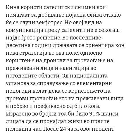
Кина користи сателитски снимки кои
помагаат за добивање појасна слика откако
ќе се случи земјотрес. Но овој вид на
комуникација преку сателити не е секогаш
најдоброто решение. Во последниве
десетина години државата се ориентира кон
нова стратегија во ова поле, односно
користење на дронови за пронаоѓање на
преживеани лица и навигација во
погодените области. Од националната
установа за справување со елементарни
непогоди велат дека со користењето на
дронови пронаоѓањето на преживеани лица
е побрзо и поефикасно од било кога.
Изразено во бројки тоа би било 90% шанси
лицата да се пронајдат живи во првите
половина час. После 24 часа овој процент