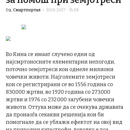
Од
Смартпортал
-
30.01.2017 - 15:04
Во Кина се имаат случено едни од
најсмртоносните елементарни непогоди,
поточно земјотреси кои однеле милиони
човечки животи. Најголемите земјотреси
кои се регистрирани се во 1556 година со
830.000 жртви, во 1920 година со 273.000
жртви и 1976 со 232.000 загубени човечки
животи. Оттука може да се очекува државата
да пронаоѓа секакви решенија кои би
помогнале да се ублажи ефектот на овој вид
на природни катастрофи, доколку е тоа