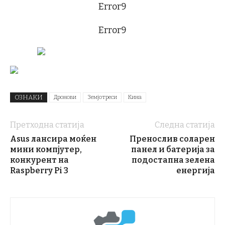
Error9
Error9
ОЗНАКИ
Дронови
Земјотреси
Кина
Претходна статија
Следна статија
Asus лансира моќен
Пренослив соларен
мини компјутер,
панел и батерија за
конкурент на
подостапна зелена
Raspberry Pi 3
енергија