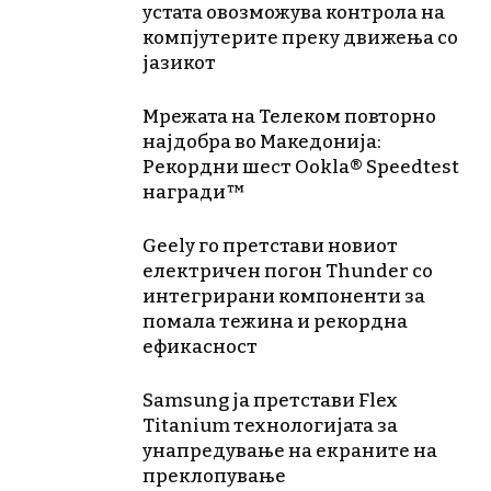
устата овозможува контрола на
компјутерите преку движења со
јазикот
Мрежата на Телеком повторно
најдобра во Македонија:
Рекордни шест Ookla® Speedtest
награди™
Geely го претстави новиот
електричен погон Thunder со
интегрирани компоненти за
помала тежина и рекордна
ефикасност
Samsung ја претстави Flex
Titanium технологијата за
унапредување на екраните на
преклопување