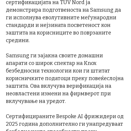
сертификацијата на TÜV Nord ја
демонстрира подготвеноста на Samsung да
ги исполнува еволутивните меѓународни
стандарди и нејзината посветеност кон
заштита на корисниците во поврзаните
средини.
Samsung ги зајакна своите домашни
апарати со широк спектар на Knox
безбедносни технологии кои ги штитат
корисничките податоци преку повеќеслојна
заштита. Ова вклучува верификација на
неовластени измени на фирмверот при
вклучување на уредот.
Сертифицираните Bespoke AI фрижидери од
2025 година дополнително ги унапредуваат