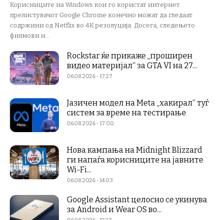
Корисниците на Windows кои го користат интернет
прелистувачот Google Chrome конечно можат да гледаат
содржини од Netflix во 4K резолуција. Досега, следењето
филмови и...
Rockstar ќе прикаже „проширен
видео материјал“ за GTA VI на 27...
06.08.2026 - 17:27
Јазичен модел на Meta „хакирал“ туѓ
систем за време на тестирање
06.08.2026 - 17:00
Нова кампања на Midnight Blizzard
ги напаѓа корисниците на јавните
Wi-Fi...
06.08.2026 - 14:03
Google Assistant целосно се укинува
за Android и Wear OS во...