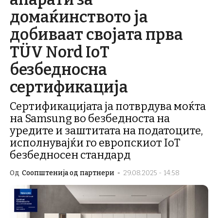
домаќинството ја
добиваат својата прва
TÜV Nord IoT
безбедносна
сертификација
Сертификацијата ја потврдува моќта
на Samsung во безбедноста на
уредите и заштитата на податоците,
исполнувајќи го европскиот IoT
безбедносен стандард
Од
Соопштенија од партнери
-
29.08.2025 - 14:58