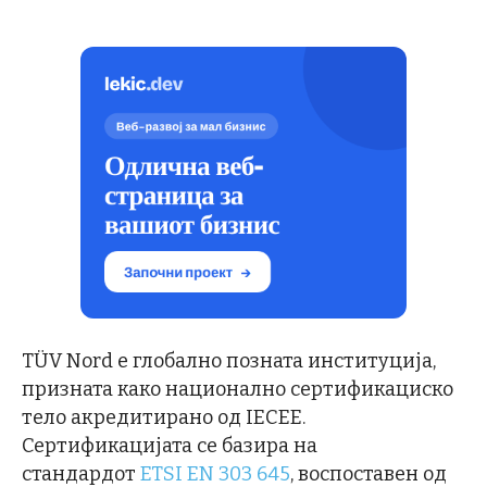
TÜV Nord е глобално позната институција,
призната како национално сертификациско
тело акредитирано од IECEE.
Сертификацијата се базира на
стандардот
ETSI EN 303 645
, воспоставен од