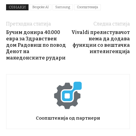
ОЗНАКИ
Bespoke AI
Samsung
Соопштенија
Претходна статија
Следна статија
Бучим донира 40.000
Vivaldi прелистувачот
евра за Здравствен
нема да додава
дом Радовиш по повод
функции со вештачка
Денот на
интелигенција
македонските рудари
Соопштенија од партнери