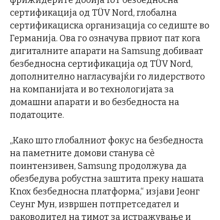
фрижидерите добија IoT безбедносна
сертификација од TÜV Nord, глобална
сертификациска организација со седиште во
Германија. Ова го означува првиот пат кога
дигиталните апарати на Samsung добиваат
безбедносна сертификација од TÜV Nord,
дополнително нагласувајќи го лидерството
на компанијата и во технологијата за
домашни апарати и во безбедноста на
податоците.
„Како што глобалниот фокус на безбедноста
на паметните домови станува сè
поинтензивен, Samsung продолжува да
обезбедува робустна заштита преку нашата
Knox безбедносна платформа,“ изјави Јеонг
Сеунг Мун, извршен потпретседател и
раководител на тимот за истражување и