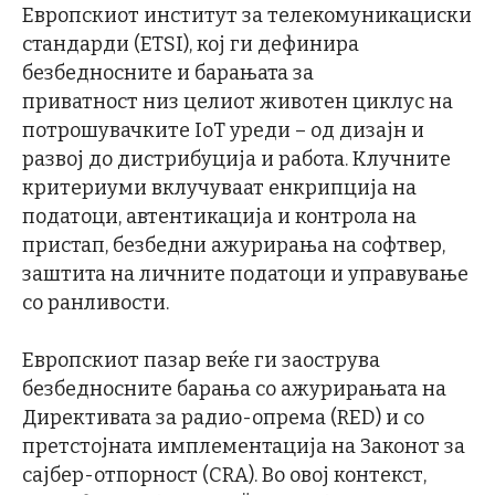
Европскиот институт за телекомуникациски
стандарди (ETSI), кој ги дефинира
безбедносните и барањата за
приватност низ целиот животен циклус на
потрошувачките IoT уреди – од дизајн и
развој до дистрибуција и работа. Клучните
критериуми вклучуваат енкрипција на
податоци, автентикација и контрола на
пристап, безбедни ажурирања на софтвер,
заштита на личните податоци и управување
со ранливости.
Европскиот пазар веќе ги заострува
безбедносните барања со ажурирањата на
Директивата за радио-опрема (RED) и со
претстојната имплементација на Законот за
сајбер-отпорност (CRA). Во овој контекст,