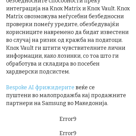
безбедносните способности преку
интеграција на Knox Matrix и Knox Vault. Knox
Matrix овозможува меѓусебни безбедносни
проверки помеѓу уредите, обезбедувајќи
корисниците навремено да бидат известени
во случај на ризик од кражба на податоци.
Knox Vault ги штити чувствителните лични
информации, како лозинки, со тоа што ги
обработува и складира во посебен
хардверски подсистем.
Bespoke AI фрижидерите
веќе се
пуштени во малопродажба кај продажните
партнери на Samsung во Македонија.
Error9
Error9