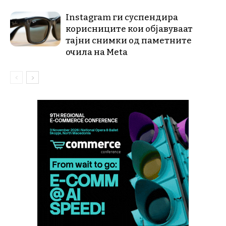
Instagram ги суспендира
корисниците кои објавуваат
тајни снимки од паметните
очила на Meta