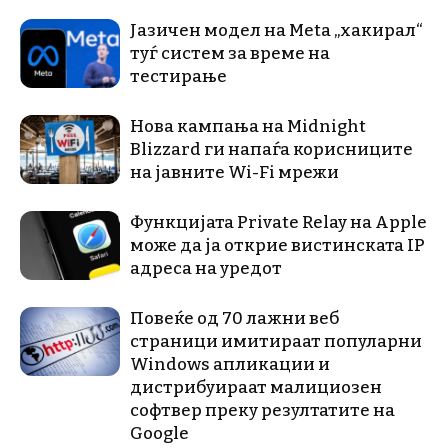
Јазичен модел на Meta „хакирал“
туѓ систем за време на
тестирање
Нова кампања на Midnight
Blizzard ги напаѓа корисниците
на јавните Wi-Fi мрежи
Функцијата Private Relay на Apple
може да ја открие вистинската IP
адреса на уредот
Повеќе од 70 лажни веб
страници имитираат популарни
Windows апликации и
дистрибуираат малициозен
софтвер преку резултатите на
Google