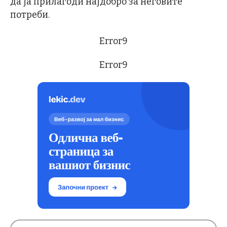
да ја прилагоди најдобро за неговите
потреби.
Error9
Error9