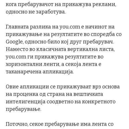
кога пребарувачот на прикажува реклами,
односно не заработува.
Главната разлика на you.com е начинот на
прикажување на резултатите во споредба со
Google, односно било кој друг пребарувач.
Наместо во класичната вертикална листа,
you.com ги прикажува резултатите во
хоризонтални ленти, а секоја лента е
таканаречена апликација.
Овие апликации се прикажуваат врз основа
на проценка од страна на вештачката
интелигенција соодветно на конкретното
пребарување.
Поточно, секое пребарување има лента со