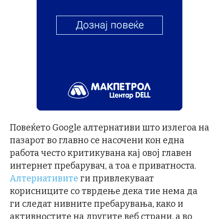
Повеќето Google алтернативи што излегоа на
пазарот во главно се насочени кон една
работа често критикувана кај овој главен
интернет пребарувач, а тоа е приватноста.
Алтернативите
ги привлекуваат
корисниците со тврдење дека тие нема да
ги следат нивните пребарувања, како и
активностите на другите веб страни, а во