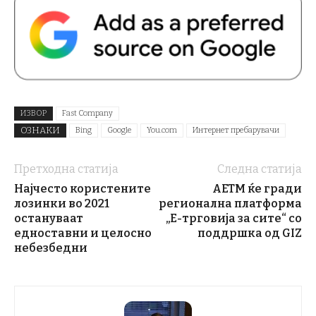
ИЗВОР
Fast Company
ОЗНАКИ
Bing
Google
You.com
Интернет пребарувачи
Претходна статија
Следна статија
Најчесто користените
АЕТМ ќе гради
лозинки во 2021
регионална платформа
остануваат
„Е-трговија за сите“ со
едноставни и целосно
поддршка од GIZ
небезбедни