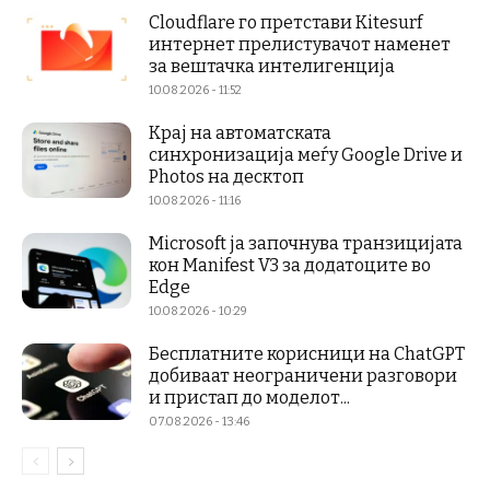
Cloudflare го претстави Kitesurf
интернет прелистувачот наменет
за вештачка интелигенција
10.08.2026 - 11:52
Крај на автоматската
синхронизација меѓу Google Drive и
Photos на десктоп
10.08.2026 - 11:16
Microsoft ја започнува транзицијата
кон Manifest V3 за додатоците во
Edge
10.08.2026 - 10:29
Бесплатните корисници на ChatGPT
добиваат неограничени разговори
и пристап до моделот...
07.08.2026 - 13:46