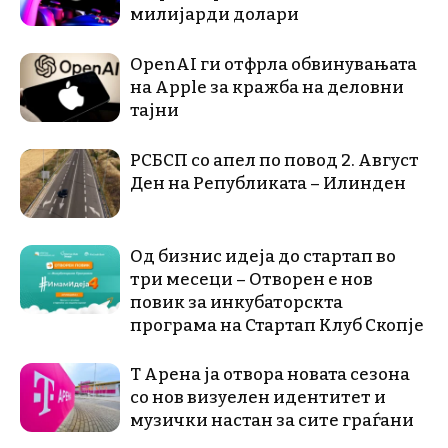
милијарди долари
OpenAI ги отфрла обвинувањата
на Apple за кражба на деловни
тајни
РСБСП со апел по повод 2. Август
Ден на Републиката – Илинден
Од бизнис идеја до стартап во
три месеци – Отворен е нов
повик за инкубаторскта
програма на Стартап Клуб Скопје
Т Арена ја отвора новата сезона
со нов визуелен идентитет и
музички настан за сите граѓани