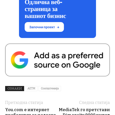
ОЗНАКИ
АЕТМ
Соопштенија
Претходна статија
Следна статија
You.com е интернет
MediaTek го претстави