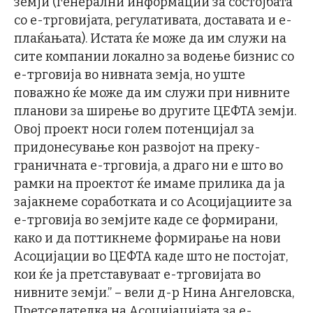
земји (генерални информации за состојбата
со е-трговијата, регулативата, доставата и е-
плаќањата). Истата ќе може да им служи на
сите компании локално за водење бизнис со
е-трговија во нивната земја, но уште
поважно ќе може да им служи при нивните
планови за ширење во другите ЦЕФТА земји.
Овој проект носи голем потенцијал за
придонесување кон развојот на преку-
граничната е-трговија, а драго ни е што во
рамки на проектот ќе имаме прилика да ја
зајакнеме соработката и со Асоцијациите за
е-трговија во земјите каде се формирани,
како и да поттикнеме формирање на нови
Асоцијации во ЦЕФТА каде што не постојат,
кои ќе ја претставуваат е-трговијата во
нивните земји.” – вели д-р Нина Ангеловска,
Претседателка на Асоцијацијата за е-