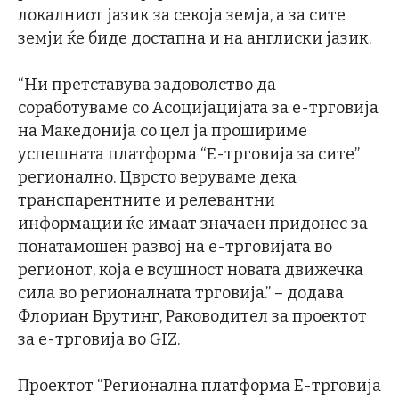
локалниот јазик за секоја земја, а за сите
земји ќе биде достапна и на англиски јазик.
“Ни претставува задоволство да
соработуваме со Асоцијацијата за е-трговија
на Македонија со цел ја прошириме
успешната платформа “Е-трговија за сите”
регионално. Цврсто веруваме дека
транспарентните и релевантни
информации ќе имаат значаен придонес за
понатамошен развој на е-трговијата во
регионот, која е всушност новата движечка
сила во регионалната трговија.” – додава
Флориан Брутинг, Раководител за проектот
за е-трговија во GIZ.
Проектот “Регионална платформа Е-трговија