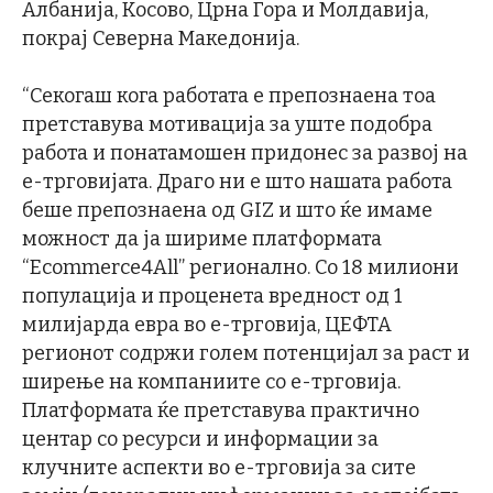
Албанија, Косово, Црна Гора и Молдaвија,
покрај Северна Македонија.
“Секогаш кога работата е препознаена тоа
претставува мотивација за уште подобра
работа и понатамошен придонес за развој на
е-трговијата. Драго ни е што нашата работа
беше препознаена од GIZ и што ќе имаме
можност да ја шириме платформата
“Ecommerce4All” регионално. Со 18 милиони
популација и проценета вредност од 1
милијарда евра во е-трговија, ЦЕФТА
регионот содржи голем потенцијал за раст и
ширење на компаниите со е-трговија.
Платформата ќе претставува практично
центар со ресурси и информации за
клучните аспекти во е-трговија за сите