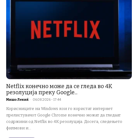
Netflix конечно може да се гледа во 4K
резолуција преку Google...
Мишо Лекиќ
-
06.08.2026 - 17:44
Корисниците на Windows кои го користат интернет
прелистувачот Google Chrome конечно можат да гледаат
содржини од Netflix во 4K резолуција. Досега, следењето
филмови и...