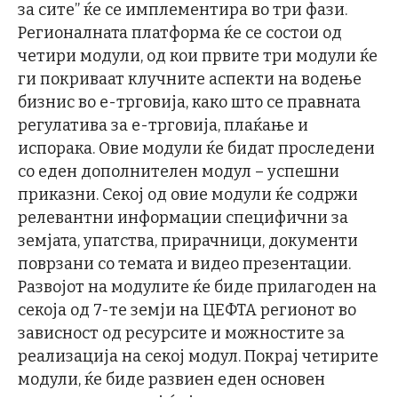
за сите” ќе се имплементира во три фази.
Регионалната платформа ќе се состои од
четири модули, од кои првите три модули ќе
ги покриваат клучните аспекти на водење
бизнис во е-трговија, како што се правната
регулатива за е-трговија, плаќање и
испорака. Овие модули ќе бидат проследени
со еден дополнителен модул – успешни
приказни. Секој од овие модули ќе содржи
релевантни информации специфични за
земјата, упатства, прирачници, документи
поврзани со темата и видео презентации.
Развојот на модулите ќе биде прилагоден на
секоја од 7-те земји на ЦЕФТА регионот во
зависност од ресурсите и можностите за
реализација на секој модул. Покрај четирите
модули, ќе биде развиен еден основен