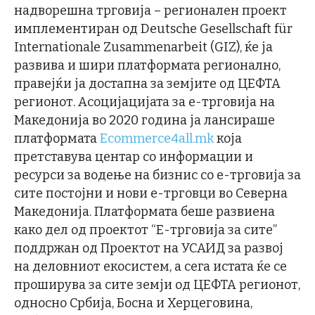
надворешна трговија – регионален проект
имплементиран од Deutsche Gesellschaft für
Internationale Zusammenarbeit (GIZ), ќе ја
развива и шири платформата регионално,
правејќи ја достапна за земјите од ЦЕФТА
регионот. Асоцијацијата за е-трговија на
Македонија во 2020 година ја лансираше
платформата
Еcommerce4all.mk
која
претставува центар со информации и
ресурси за водење на бизнис со е-трговија за
сите постојни и нови е-трговци во Северна
Македонија. Платформата беше развиена
како дел од проектот “Е-трговија за сите”
поддржан од Проектот на УСАИД за развој
на деловниот екосистем, а сега истата ќе се
проширува за сите земји од ЦЕФТА регионот,
односно Србија, Босна и Херцеговина,