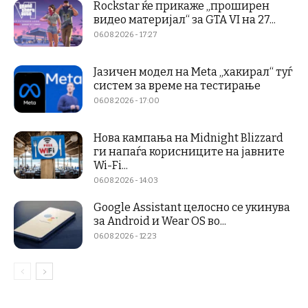
Rockstar ќе прикаже „проширен
видео материјал“ за GTA VI на 27...
06.08.2026 - 17:27
Јазичен модел на Meta „хакирал“ туѓ
систем за време на тестирање
06.08.2026 - 17:00
Нова кампања на Midnight Blizzard
ги напаѓа корисниците на јавните
Wi-Fi...
06.08.2026 - 14:03
Google Assistant целосно се укинува
за Android и Wear OS во...
06.08.2026 - 12:23