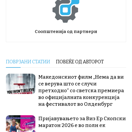
Соопштенија од партнери
ПОВРЗАНИ СТАТИИ
ПОВЕЌЕ ОД АВТОРОТ
Македонскиот филм „Нема да ви
се верува што се случи
претходно“ со светска премиера
во официјалната конкуренција
на фестивалот во Олденбург
Пријавувањето за Виз Ер Скопски
маратон 2026 е во полн ек