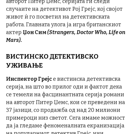
авторот Питер Џемс, серијата ги следи
случаите на детективот Рој Грејс, кој својот
живот ѝ го посветил на детективската
работа. Главната улога ја игра британскиот
актер
Џон Сим
(Strangers, Doctor Who, Life on
Mars).
ВИСТИНСКО ДЕТЕКТИВСКО
УЖИВАЊЕ
Инспектор Грејс
е вистинска детективска
серија, на што во прилог оди и фактот дека
се темели на фасцинантната серија романи
на авторот Питер Џемс, кои се преведени на
37 јазици, со продажба од над 20 милиони
примероци низ светот. Сега имаме можност
да ја гледаме феноменалната екранизација
на популарниот детектив Грејс, чии