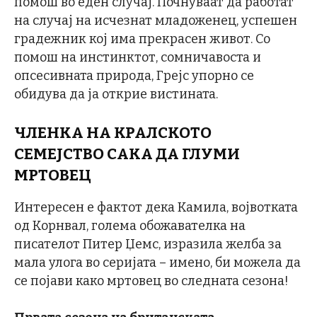
помош во еден случај. Почнуваат да работат
на случај на исчезнат младоженец, успешен
градежник кој има прекрасен живот. Со
помош на инстинктот, сомничавоста и
опсесивната природа, Грејс упорно се
обидува да ја открие вистината.
ЧЛЕНКА НА КРАЛСКОТО
СЕМЕЈСТВО САКА ДА ГЛУМИ
МРТОВЕЦ
Интересен е фактот дека Камила, војвотката
од Корнвал, голема обожавателка на
писателот Питер Џемс, изразила желба за
мала улога во серијата – имено, би можела да
се појави како мртовец во следната сезона!