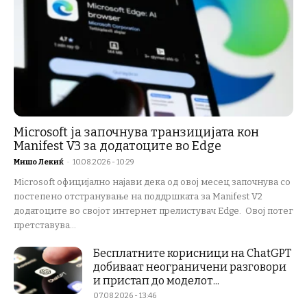
Microsoft ја започнува транзицијата кон
Manifest V3 за додатоците во Edge
Мишо Лекиќ
-
10.08.2026 - 10:29
Microsoft официјално најави дека од овој месец започнува со
постепено отстранување на поддршката за Manifest V2
додатоците во својот интернет прелистувач Edge. Овој потег
претставува...
Бесплатните корисници на ChatGPT
добиваат неограничени разговори
и пристап до моделот...
07.08.2026 - 13:46