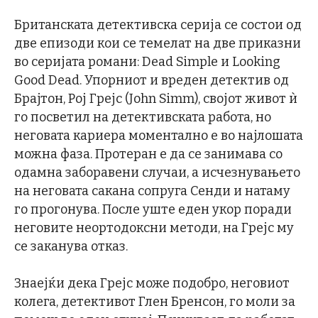
Британската детективска серија се состои од
две епизоди кои се темелат на две приказни
во серијата романи: Dead Simple и Looking
Good Dead. Упорниот и вреден детектив од
Брајтон, Рој Грејс (John Simm), својот живот ѝ
го посветил на детективската работа, но
неговата кариера моментално е во најлошата
можна фаза. Протеран е да се занимава со
одамна заборавени случаи, а исчезнувањето
на неговата сакана сопруга Сенди и натаму
го прогонува. После уште еден укор поради
неговите неортодоксни методи, на Грејс му
се заканува отказ.
Знаејќи дека Грејс може подобро, неговиот
колега, детективот Глен Бренсон, го моли за