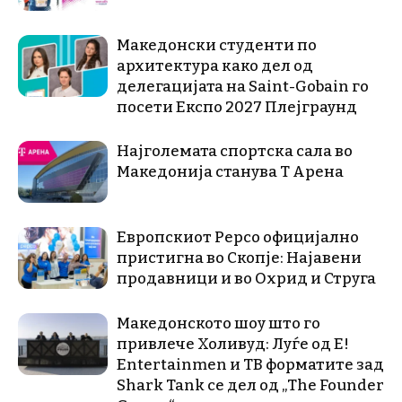
Македонски студенти по
архитектура како дел од
делегацијата на Saint-Gobain го
посети Експо 2027 Плејграунд
Најголемата спортска сала во
Македонија станува Т Арена
Европскиот Pepco официјално
пристигна во Скопје: Најавени
продавници и во Охрид и Струга
Македонското шоу што го
привлече Холивуд: Луѓе од E!
Entertainmen и ТВ форматите зад
Shark Tank се дел од „The Founder