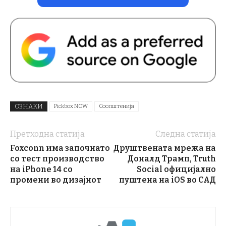
ОЗНАКИ
Pickbox NOW
Соопштенија
Претходна статија
Следна статија
Foxconn има започнато
Друштвената мрежа на
со тест производство
Доналд Трамп, Truth
на iPhone 14 со
Social официјално
промени во дизајнот
пуштена на iOS во САД