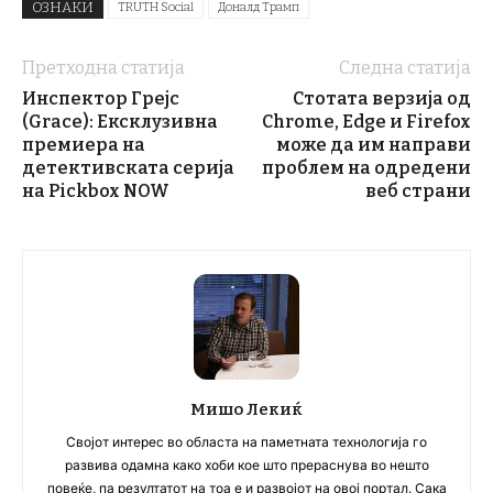
ОЗНАКИ
TRUTH Social
Доналд Трамп
Претходна статија
Следна статија
Инспектор Грејс
Стотата верзија од
(Grace): Ексклузивна
Chrome, Edge и Firefox
премиера на
може да им направи
детективската серија
проблем на одредени
на Pickbox NOW
веб страни
Мишо Лекиќ
Својот интерес во областа на паметната технологија го
развива одамна како хоби кое што прераснува во нешто
повеќе, па резултатот на тоа е и развојот на овој портал. Сака