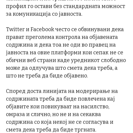
профил го остави без стандардната можност
за комуникација со јавноста.
Twitter и Facebook често се обвинувани дека
прават преголема контрола на објавената
содржина и дека тоа не оди во правец на
јавноста на овие платформи кои сепак не се
обични веб страни каде уредникот слободно
може да одлучува што смета дека треба, а
што не треба да биде објавено.
Според доста линијата на модерирање на
содржината треба да биде повлечена кај
објавите кои повикуваат на насилство,
омраза и слично, но не и на секаква
содржина со која некој не се согласува и
смета дека треба да биде тргната.