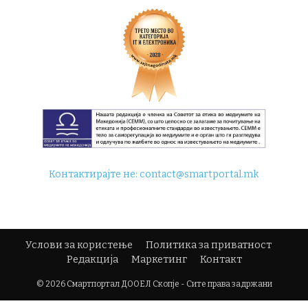
Контактирајте не:
contact@smartportal.mk
Услови за користење
Политика за приватност
Редакција
Маркетинг
Контакт
© 2026 Смартпортал ДООЕЛ Скопје - Сите права задржани