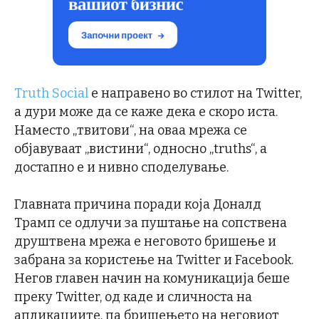
Truth Social
е направено во стилот на Twitter,
а дури може да се каже дека е скоро иста.
Наместо „твитови“, на оваа мрежа се
објавуваат „вистини“, односно „truths“, а
достапно е и нивно споделување.
Главната причина поради која Доналд
Трамп се одлучи за пуштање на сопствена
друштвена мрежа е неговото бришење и
забрана за користење на Twitter и Facebook.
Негов главен начин на комуникација беше
преку Twitter, од каде и сличноста на
апликациите, па бришењето на неговиот