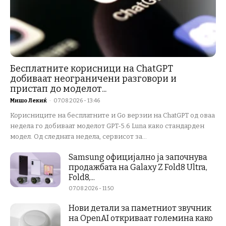
Бесплатните корисници на ChatGPT
добиваат неограничени разговори и
пристап до моделот...
Мишо Лекиќ
-
07.08.2026 - 13:46
Корисниците на бесплатните и Go верзии на ChatGPT од оваа
недела го добиваат моделот GPT-5.6 Luna како стандарден
модел. Од следната недела, сервисот за...
Samsung официјално ја започнува
продажбата на Galaxy Z Fold8 Ultra,
Fold8,...
07.08.2026 - 11:50
Нови детали за паметниот звучник
на OpenAI откриваат големина како