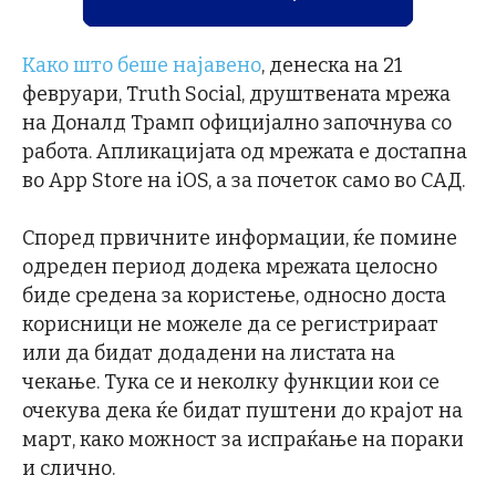
Како што беше најавено
, денеска на 21
февруари, Truth Social, друштвената мрежа
на Доналд Трамп официјално започнува со
работа. Апликацијата од мрежата е достапна
во App Store на iOS, а за почеток само во САД.
Според првичните информации, ќе помине
одреден период додека мрежата целосно
биде средена за користење, односно доста
корисници не можеле да се регистрираат
или да бидат додадени на листата на
чекање. Тука се и неколку функции кои се
очекува дека ќе бидат пуштени до крајот на
март, како можност за испраќање на пораки
и слично.