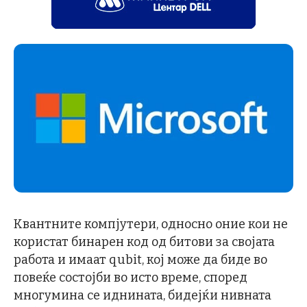
Квантните компјутери, односно оние кои не
користат бинарен код од битови за својата
работа и имаат qubit, кој може да биде во
повеќе состојби во исто време, според
многумина се иднината, бидејќи нивната