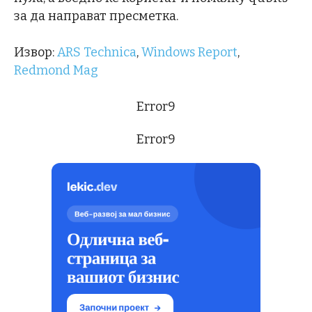
за да направат пресметка.
Извор:
ARS Technica
,
Windows Report
,
Redmond Mag
Error9
Error9