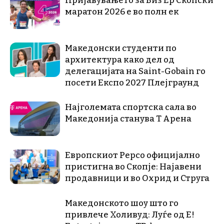
Пријавувањето за Виз Ер Скопски
маратон 2026 е во полн ек
Македонски студенти по
архитектура како дел од
делегацијата на Saint-Gobain го
посети Експо 2027 Плејграунд
Најголемата спортска сала во
Македонија станува Т Арена
Европскиот Pepco официјално
пристигна во Скопје: Најавени
продавници и во Охрид и Струга
Македонското шоу што го
привлече Холивуд: Луѓе од E!