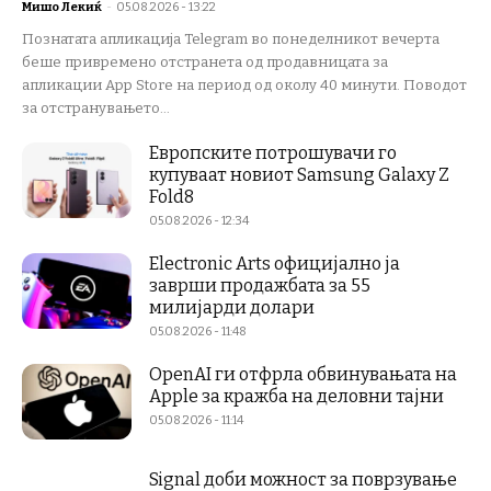
Мишо Лекиќ
-
05.08.2026 - 13:22
Познатата апликација Telegram во понеделникот вечерта
беше привремено отстранета од продавницата за
апликации App Store на период од околу 40 минути. Поводот
за отстранувањето...
Европските потрошувачи го
купуваат новиот Samsung Galaxy Z
Fold8
05.08.2026 - 12:34
Electronic Arts официјално ја
заврши продажбата за 55
милијарди долари
05.08.2026 - 11:48
OpenAI ги отфрла обвинувањата на
Apple за кражба на деловни тајни
05.08.2026 - 11:14
Signal доби можност за поврзување