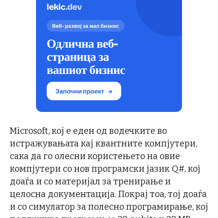
Microsoft, кој е еден од водечките во
истражувањата кај квантните компјутери,
сака да го олесни користењето на овие
компјутери со нов програмски јазик Q#, кој
доаѓа и со материјал за тренирање и
целосна документација. Покрај тоа, тој доаѓа
и со симулатор за полесно програмирање, кој