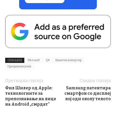
ОЗНАКИ
Microsoft
Q#
Квантен компјутер
Програмски јазик
Претходна статија
Следна статија
Фил Шилер од Apple:
Samsung патентира
технологиите за
смартфон со дисплеј
препознавање на лице
кој оди околу телото
на Android „смрдат“