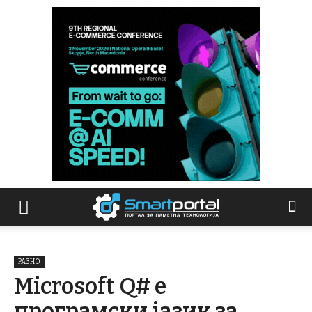
РАЗНО
Microsoft Q# е
програмски јазик за