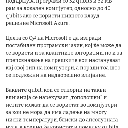
поддржува програми со 32 qubits и 32 MB
рам за локален компјутер, односно до 40
qubits ако се користи нивното клауд
решение Microsoft Azure.
Целта со Q# на Microsoft е да изгради
постабилен програмски јазик, кој ќе може да
се користи и за квантните алгоритми, но и за
препознавање на грешките кои настануваат
кај овој тип на компјутери, а поради тоа што
се подложни на надворешно влијание.
Ваквите qubit, кои се отпорни на такви
влијанија се нарекуваат „тополошки“ и
истите можат да се користат во компјутери
за кои не мора да има ладење на многу
ниски температури, блиски до апсолутната
нула, а воедно ќе користат и помалку qubits