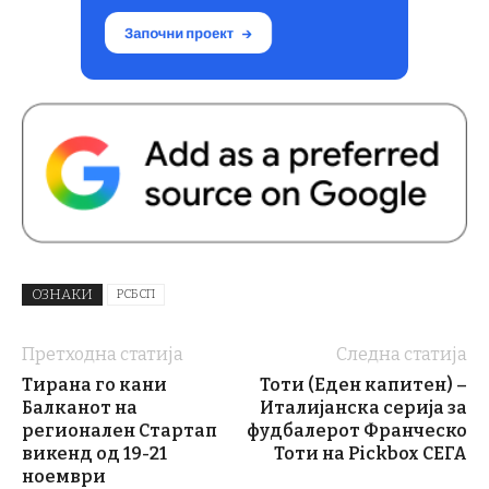
ОЗНАКИ
РСБСП
Претходна статија
Следна статија
Тирана го кани
Тоти (Еден капитен) –
Балканот на
Италијанска серија за
регионален Стартап
фудбалерот Франческо
викенд од 19-21
Тоти на Pickbox СЕГА
ноември