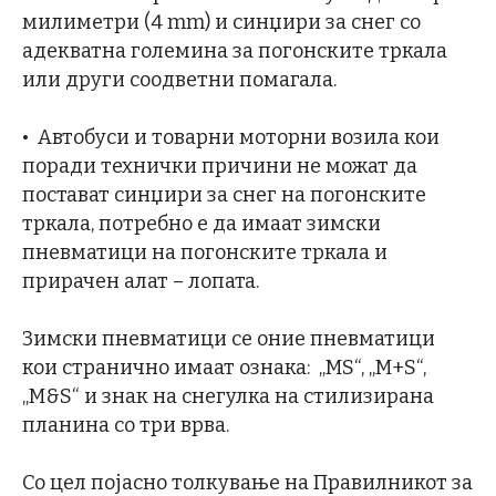
милиметри (4 mm) и синџири за снег со
адекватна големина за погонските тркала
или други соодветни помагала.
• Автобуси и товарни моторни возила кои
поради технички причини не можат да
постават синџири за снег на погонските
тркала, потребно е да имаат зимски
пневматици на погонските тркала и
прирачен алат – лопата.
Зимски пневматици се оние пневматици
кои странично имаат ознака: „MS“, „M+S“,
„M&S“ и знак на снегулка на стилизирана
планина со три врва.
Со цел појасно толкување на Правилникот за