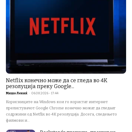
Netflix конечно може да се гледа во 4K
резолуција преку Google...
Мишо Лекиќ
-
06.08.2026 - 17:44
Корисниците на Windows кои го користат интернет
прелистувачот Google Chrome конечно можат да гледаат
содржини од Netflix во 4K резолуција. Досега, следењето
филмови и...