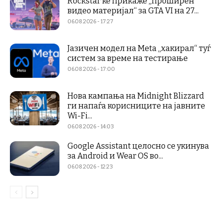
Rockstar ќе прикаже „проширен
видео материјал“ за GTA VI на 27...
06.08.2026 - 17:27
Јазичен модел на Meta „хакирал“ туѓ
систем за време на тестирање
06.08.2026 - 17:00
Нова кампања на Midnight Blizzard
ги напаѓа корисниците на јавните
Wi-Fi...
06.08.2026 - 14:03
Google Assistant целосно се укинува
за Android и Wear OS во...
06.08.2026 - 12:23