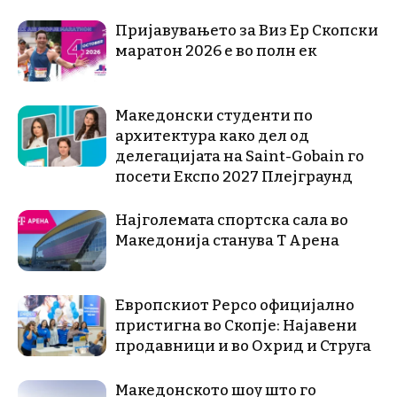
Пријавувањето за Виз Ер Скопски
маратон 2026 е во полн ек
Македонски студенти по
архитектура како дел од
делегацијата на Saint-Gobain го
посети Експо 2027 Плејграунд
Најголемата спортска сала во
Македонија станува Т Арена
Европскиот Pepco официјално
пристигна во Скопје: Најавени
продавници и во Охрид и Струга
Македонското шоу што го