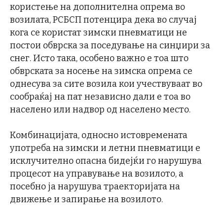
користење на дополнителна опрема во
возилата, РСБСП потенцира дека во случај
кога се користат зимски пневматици не
постои обврска за поседување на синџири за
снег. Исто така, особено важно е тоа што
обврската за носење на зимска опрема се
однесува за сите возила кои учествуваат во
сообраќај на пат независно дали е тоа во
населено или надвор од населено место.
Комбинацијата, односно истовремената
употреба на зимски и летни пневматици е
исклучително опасна бидејќи го нарушува
процесот на управување на возилото, а
посебно ја нарушува траекторијата на
движење и запирање на возилото.