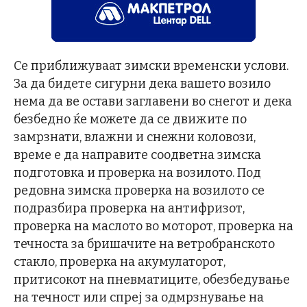
Се приближуваат зимски временски услови.
За да бидете сигурни дека вашето возило
нема да ве остави заглавени во снегот и дека
безбедно ќе можете да се движите по
замрзнати, влажни и снежни коловози,
време е да направите соодветна зимска
подготовка и проверка на возилото. Под
редовна зимска проверка на возилото се
подразбира проверка на антифризот,
проверка на маслото во моторот, проверка на
течноста за бришачите на ветробранското
стакло, проверка на акумулаторот,
притисокот на пневматиците, обезбедување
на течност или спреј за одмрзнување на