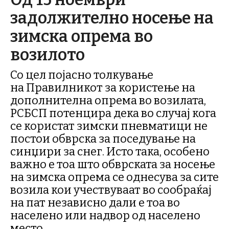
задолжително носење на
зимска опрема во
возилото
Со цел појасно толкување
на Правилникот за користење на
дополнителна опрема во возилата,
РСБСП потенцира дека во случај кога
се користат зимски пневматици не
постои обврска за поседување на
синџири за снег. Исто така, особено
важно е тоа што обврската за носење
на зимска опрема се однесува за сите
возила кои учествуваат во сообраќај
на пат независно дали е тоа во
населено или надвор од населено
место