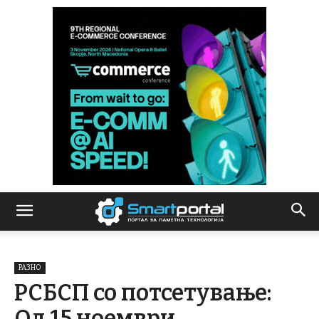
РАЗНО
РСБСП со потсетување:
Од 15 ноември