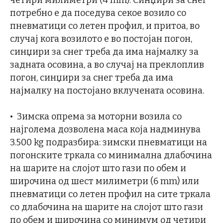
четири милиметри (4 mm). Синџири за снег
потребно е да поседува секое возило со
пневматици со летен профил, и притоа, во
случај кога возилото е во постојан погон,
синџири за снег треба да има најмалку за
задната осовина, а во случај на преклоплив
погон, синџири за снег треба да има
најмалку на постојано вклучената осовина.
• Зимска опрема за моторни возила со
најголема дозволена маса која надминува
3.500 kg подразбира: зимски пневматици на
погонските тркала со минимална длабочина
на шарите на слојот што гази по обем и
широчина од шест милиметри (6 mm) или
пневматици со летен профил на сите тркала
со длабочина на шарите на слојот што гази
по обем и широчина со минимум од четири