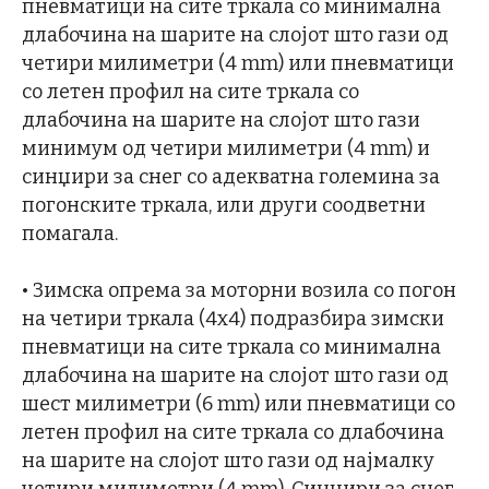
пневматици на сите тркала со минимална
длабочина на шарите на слојот што гази од
четири милиметри (4 mm) или пневматици
со летен профил на сите тркала со
длабочина на шарите на слојот што гази
минимум од четири милиметри (4 mm) и
синџири за снег со адекватна големина за
погонските тркала, или други соодветни
помагала.
• Зимска опрема за моторни возила со погон
на четири тркала (4х4) подразбира зимски
пневматици на сите тркала со минимална
длабочина на шарите на слојот што гази од
шест милиметри (6 mm) или пневматици со
летен профил на сите тркала со длабочина
на шарите на слојот што гази од најмалку