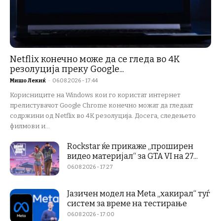
Netflix конечно може да се гледа во 4K
резолуција преку Google...
Мишо Лекиќ
-
06.08.2026 - 17:44
Корисниците на Windows кои го користат интернет
прелистувачот Google Chrome конечно можат да гледаат
содржини од Netflix во 4K резолуција. Досега, следењето
филмови и...
Rockstar ќе прикаже „проширен
видео материјал“ за GTA VI на 27...
06.08.2026 - 17:27
Јазичен модел на Meta „хакирал“ туѓ
систем за време на тестирање
06.08.2026 - 17:00