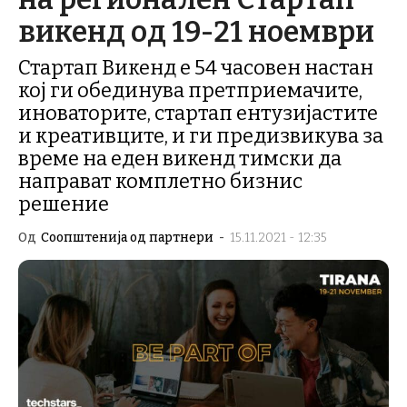
викенд од 19-21 ноември
Стартап Викенд е 54 часовен настан
кој ги обединува претприемачите,
иноваторите, стартап ентузијастите
и креативците, и ги предизвикува за
време на еден викенд тимски да
направат комплетно бизнис
решение
Од
Соопштенија од партнери
-
15.11.2021 - 12:35