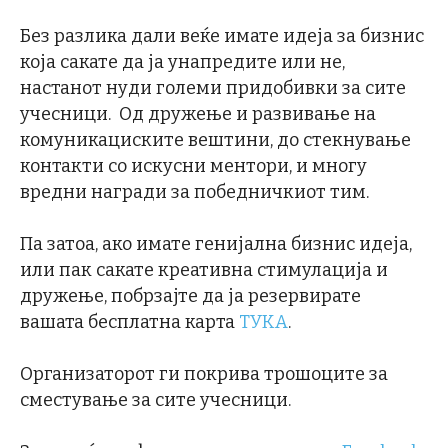
Без разлика дали веќе имате идеја за бизнис
која сакате да ја унапредите или не,
настанот нуди големи придобивки за сите
учесници. Од дружење и развивање на
комуникациските вештини, до стекнување
контакти со искусни ментори, и многу
вредни награди за победничкиот тим.
Па затоа, ако имате генијална бизнис идеја,
или пак сакате креативна стимулација и
дружење, побрзајте да ја резервирате
вашата бесплатна карта
ТУКА
.
Организаторот ги покрива трошоците за
сместување за сите учесници.