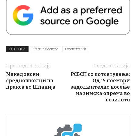
ОЗНАКИ
Startup Weekend
Соопштенија
Претходна статија
Следна статија
Македонски
РСБСП со потсетување:
средношколци на
Од 15 ноември
пракса во Шпанија
задолжително носење
на зимска опрема во
возилото