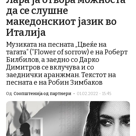
да се слушне
македонскиот јазик во
Италија
Музиката на песната „Цвеќе на
тагата“ (“Flower of sorrow) е на Роберт
Билбилов, а заедно со Дарко
Димитров се вклучува и со
заеднички аранжман. Текстот на
песната е на Робин Зимбаков
Од
Соопштенија од партнери
-
01.02.2022 - 15:45