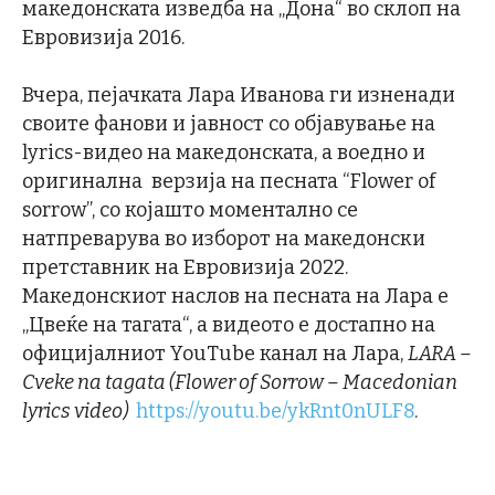
македонската изведба на „Дона“ во склоп на
Евровизија 2016.
Вчера, пејачката Лара Иванова ги изненади
своите фанови и јавност со објавување на
lyrics-видео на македонската, а воедно и
оригинална верзија на песната “Flower of
sorrow”, со којашто моментално се
натпреварува во изборот на македонски
претставник на Евровизија 2022.
Македонскиот наслов на песната на Лара е
„Цвеќе на тагата“, а видеото е достапно на
официјалниот YouTube канал на Лара,
LARA –
Cveke na tagata (Flower of Sorrow – Macedonian
lyrics video)
https://youtu.be/ykRnt0nULF8
.