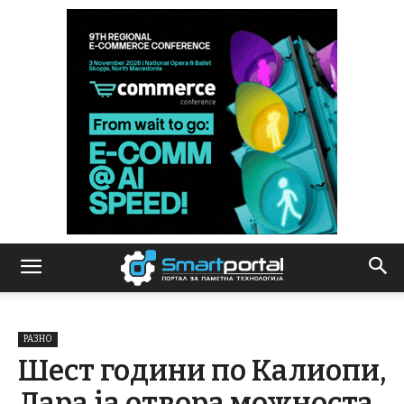
РАЗНО
Шест години по Калиопи,
Лара ја отвора можноста