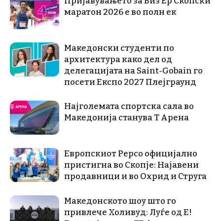
Пријавувањето за Виз Ер Скопски
маратон 2026 е во полн ек
Македонски студенти по
архитектура како дел од
делегацијата на Saint-Gobain го
посети Експо 2027 Плејграунд
Најголемата спортска сала во
Македонија станува Т Арена
Европскиот Pepco официјално
пристигна во Скопје: Најавени
продавници и во Охрид и Струга
Македонското шоу што го
привлече Холивуд: Луѓе од E!