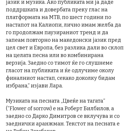
јазик и музика. Ако публиката ми ја даде
поддршката и довербата преку глас на
платформата на МТВ, по шест години по
настапот на Калиопи, лично имам желба да
го продолжам паузираниот тренд и да
запеам повторно на македонски јазик пред
цел свет и Европа, без разлика дали во склоп
на целата песна или во комбинирана
верзија. Заедно со тимот ќе го слушнеме
гласот на публиката и ќе одлучиме околу
финалниот настап, секако доколку бидам
избрана,” изјави Лара.
Музиката на песната „Цвеќе на тагата“
(“Flower of sorrow) е на Роберт Билбилов, а
заедно со Дарко Димитров се вклучува и со
заеднички аранжман. Текстот на песната е