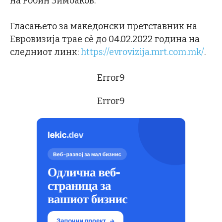
на Робин Зимбаков.
Гласањето за македонски претставник на
Евровизија трае сè до 04.02.2022 година на
следниот линк:
https://evrovizija.mrt.com.mk/
.
Error9
Error9