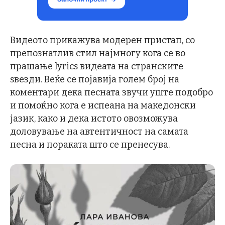
Видеото прикажува модерен пристап, со
препознатлив стил најмногу кога се во
прашање lyrics видеата на странските
ѕвезди. Веќе се појавија голем број на
коментари дека песната звучи уште подобро
и помоќно кога е испеана на македонски
јазик, како и дека истото овозможува
доловување на автентичност на самата
песна и пораката што се пренесува.