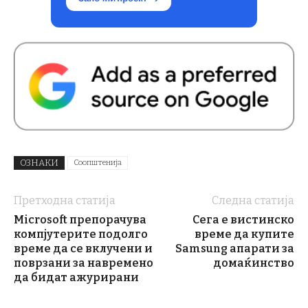
ОЗНАКИ
Соопштенија
Претходна статија
Следна статија
Microsoft препорачува
Сега е вистинско
компјутерите подолго
време да купите
време да се вклучени и
Samsung апарати за
поврзани за навремено
домаќинство
да бидат ажурирани