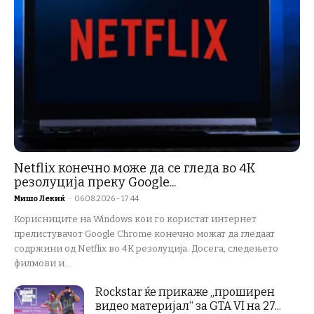
Netflix конечно може да се гледа во 4K
резолуција преку Google...
Мишо Лекиќ
-
06.08.2026 - 17:44
Корисниците на Windows кои го користат интернет
прелистувачот Google Chrome конечно можат да гледаат
содржини од Netflix во 4K резолуција. Досега, следењето
филмови и...
Rockstar ќе прикаже „проширен
видео материјал“ за GTA VI на 27...