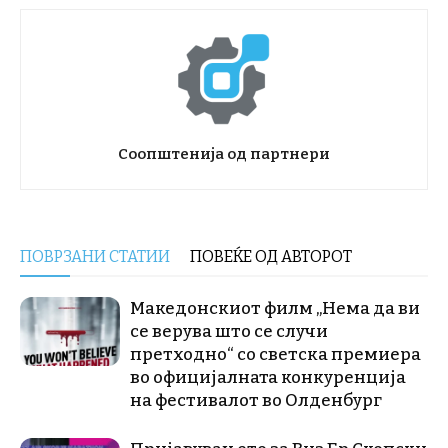
Соопштенија од партнери
ПОВРЗАНИ СТАТИИ
ПОВЕЌЕ ОД АВТОРОТ
Македонскиот филм „Нема да ви
се верува што се случи
претходно“ со светска премиера
во официјалната конкуренција
на фестивалот во Олденбург