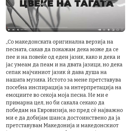
„Со македонската оригинална верзија на
песната, сакав да покажам дека може да се
пее и на повеќе од еден јазик, како и дека и
јас умеам да пеам и на двата јазици, но дека
сепак мајчиниот јазик ѝ дава душа на
нашата музика. Истото за мене претставува
посебна инспирација за интерпретација на
емоциите во секоја моја песна. Не ми е
примарна цел, но би сакала секако да
победам на Евровизија, но пред сè најважно
ми е да добијам шанса достоинствено да ја
претставувам Македонија и македонскиот