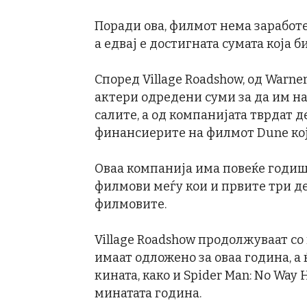
Поради ова, филмот нема заработ
а едвај е достигната сумата која 
Според Village Roadshow, од Warne
актери одредени суми за да им на
салите, а од компанијата тврдат д
финансиерите на филмот Dune кој 
Оваа компанија има повеќе годишн
филмови меѓу кои и првите три дела
филмовите.
Village Roadshow продолжуваат со
имаат одложено за оваа година, а
кината, како и Spider Man: No Wa
минатата година.