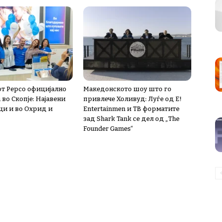
т Pepco официјално
Македонското шоу што го
во Скопје: Најавени
привлече Холивуд: Луѓе од E!
и и во Охрид и
Entertainmen и ТВ форматите
зад Shark Tank се дел од „The
Founder Games“