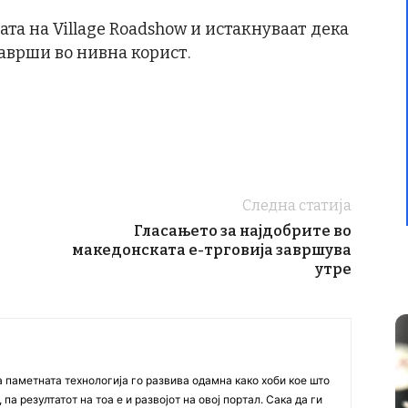
та на Village Roadshow и истакнуваат дека
заврши во нивна корист.
Следна статија
Гласањето за најдобрите во
македонската е-трговија завршува
утре
а паметната технологија го развива одамна како хоби кое што
па резултатот на тоа е и развојот на овој портал. Сака да ги