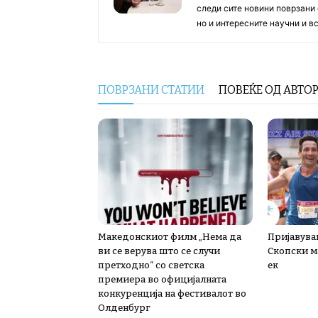
следи сите новини поврзани 
но и интересните научни и 
ПОВРЗАНИ СТАТИИ
ПОВЕЌЕ ОД АВТО
Македонскиот филм „Нема да
Пријавува
ви се верува што се случи
Скопски м
претходно“ со светска
ек
премиера во официјалната
конкуренција на фестивалот во
Олденбург