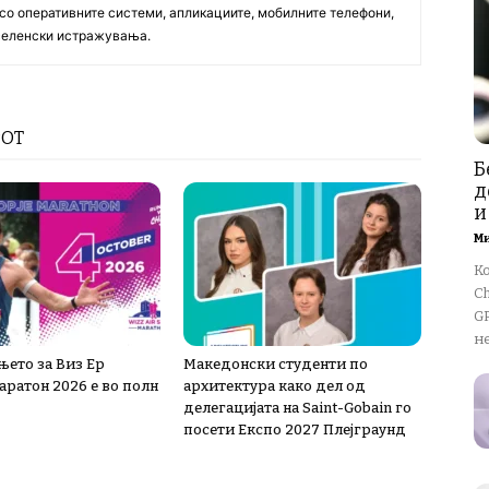
со оперативните системи, апликациите, мобилните телефони,
вселенски истражувања.
РОТ
Б
д
и
М
К
Ch
GP
не
њето за Виз Ер
Македонски студенти по
аратон 2026 е во полн
архитектура како дел од
делегацијата на Saint-Gobain го
посети Експо 2027 Плејграунд