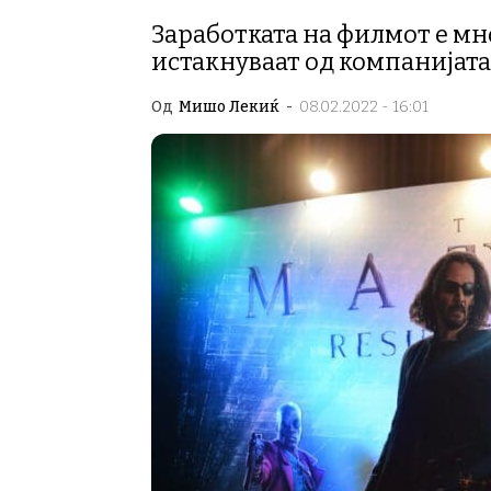
Заработката на филмот е мн
истакнуваат од компанијата
Од
Мишо Лекиќ
-
08.02.2022 - 16:01