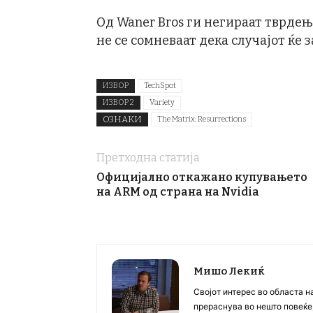
Од Waner Bros ги негираат тврдења
не се сомневаат дека случајот ќе 
ИЗВОР
TechSpot
ИЗВОР 2
Variety
ОЗНАКИ
The Matrix: Resurrections
Претходна статија
Официјално откажано купувањето
на ARM од страна на Nvidia
Мишо Лекиќ
Својот интерес во областа н
прераснува во нешто повеќе, 