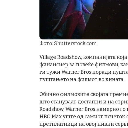
Фото: Shutterstock.com
Village Roadshow, компанијата која
финансиер за повеќе филмови, како
ги тужи Warner Bros поради пушта
пуштањето на филмот во кината.
Обично филмовите својата премиер
што стануваат достапни и на стри
Roadshow, Warner Bros намерно го 
HBO Max уште од самиот почеток с
претплатници на овој нивни серви