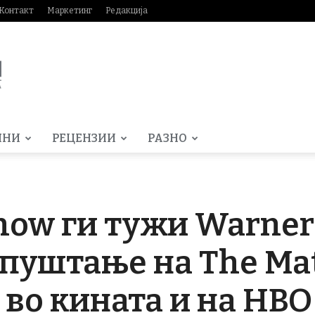
Контакт
Маркетинг
Редакција
МНИ
РЕЦЕНЗИИ
РАЗНО
how ги тужи Warner 
пуштање на The Mat
 во кината и на HB