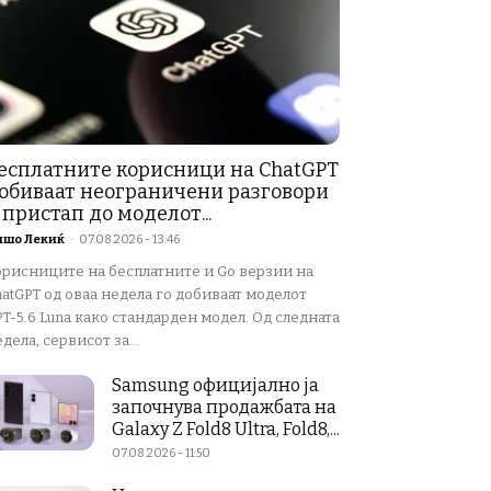
есплатните корисници на ChatGPT
обиваат неограничени разговори
 пристап до моделот...
ишо Лекиќ
-
07.08.2026 - 13:46
орисниците на бесплатните и Go верзии на
atGPT од оваа недела го добиваат моделот
T-5.6 Luna како стандарден модел. Од следната
дела, сервисот за...
Samsung официјално ја
започнува продажбата на
Galaxy Z Fold8 Ultra, Fold8,...
07.08.2026 - 11:50