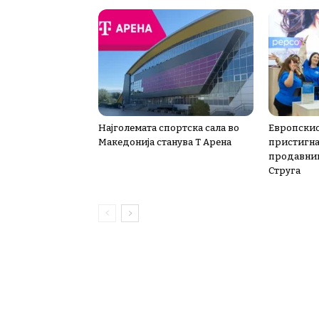
Најголемата спортска сала во
Европскио
Македонија станува Т Арена
пристигна 
продавниц
Струга