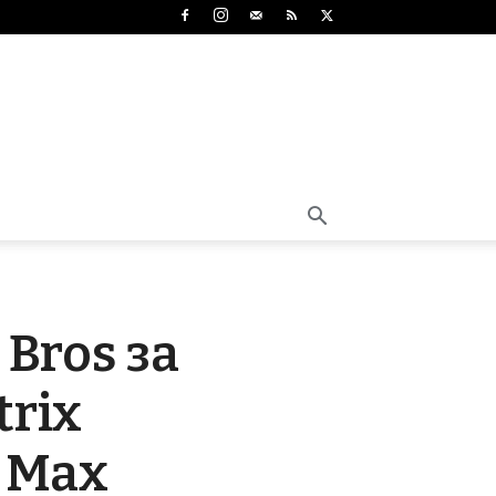
Bros за
rix
O Max