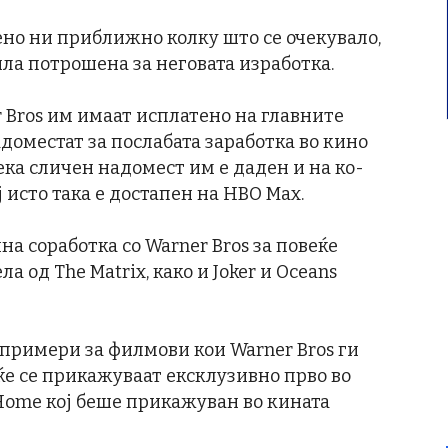
ено ни приближно колку што се очекувало,
била потрошена за неговата изработка.
r Bros им имаат исплатено на главните
доместат за послабата заработка во кино
ека сличен надомест им е даден и на ко-
исто така е достапен на HBO Max.
а соработка со Warner Bros за повеќе
 од The Matrix, како и Joker и Oceans
 примери за филмови кои Warner Bros ги
 ќе се прикажуваат ексклузивно прво во
y Home кој беше прикажуван во кината