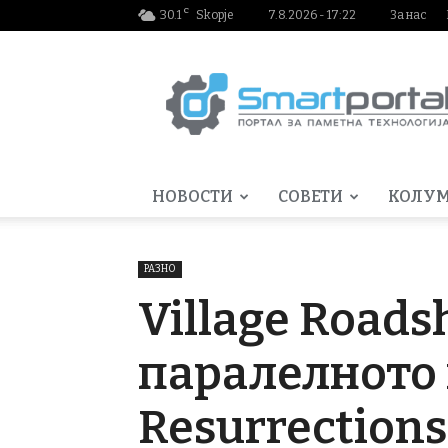
C
30.1
Skopje
7.8.2026 - 17:22
За нас
Smartportal.mk
НОВОСТИ
СОВЕТИ
КОЛУ
РАЗНО
Village Roads
паралелното 
Resurrections