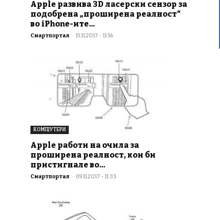
Apple развива 3D ласерски сензор за
подобрена „проширена реалност“
во iPhone-ите...
Смартпортал
-
15.11.2017 - 11:56
КОМПЈУТЕРИ
Apple работи на очила за
проширена реалност, кои би
пристигнале во...
Смартпортал
-
09.11.2017 - 11:33