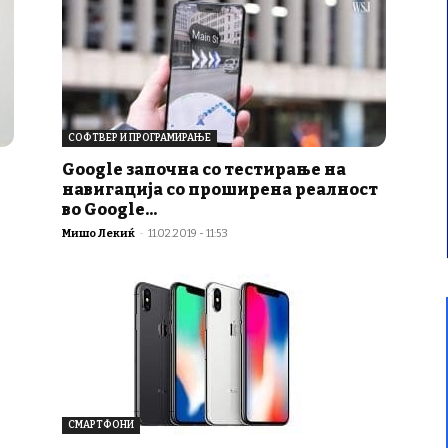
СОФТВЕР И ПРОГРАМИРАЊЕ
Google започна со тестирање на
навигација со проширена реалност
во Google...
Мишо Лекиќ
-
11.02.2019 - 11:53
СМАРТФОНИ