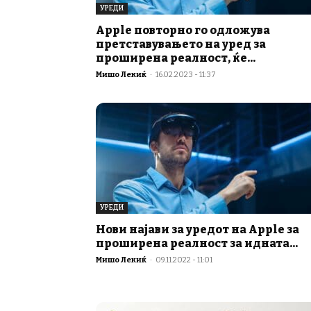
УРЕДИ
Apple повторно го одложува
претставувањето на уред за
проширена реалност, ќе...
Мишо Лекиќ
-
16.02.2023 - 11:37
УРЕДИ
Нови најави за уредот на Apple за
проширена реалност за идната...
Мишо Лекиќ
-
09.11.2022 - 11:01