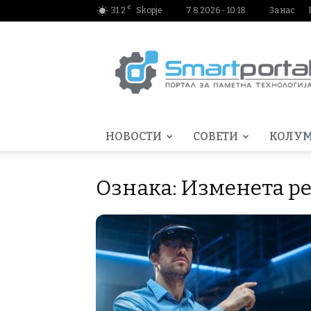
C
31.2
Skopje
7.8.2026 - 10:18
За нас
Smartportal.mk
НОВОСТИ
СОВЕТИ
КОЛУ
Ознака: Изменета р