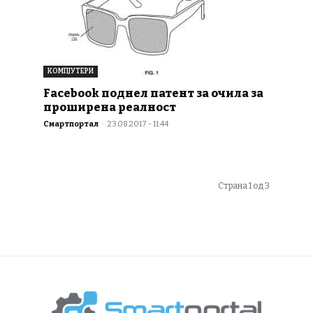
КОМПЈУТЕРИ
Facebook поднел патент за очила за
проширена реалност
Смартпортал
-
23.08.2017 - 11:44
Страна 1 од 3