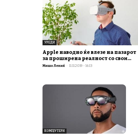
УРЕДИ
Apple наводно ќе влезе на пазарот
за проширена реалност со свои...
Мишо Лекиќ
-
11.11.2019 - 16:13
КОМПЈУТЕРИ