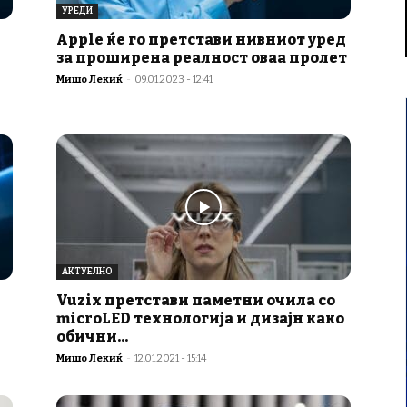
УРЕДИ
Apple ќе го претстави нивниот уред
за проширена реалност оваа пролет
Мишо Лекиќ
-
09.01.2023 - 12:41
АКТУЕЛНО
Vuzix претстави паметни очила со
microLED технологија и дизајн како
обични...
Мишо Лекиќ
-
12.01.2021 - 15:14