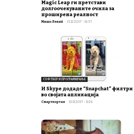
Magic Leap ги претстави
долгоочекуваните очила за
проширена реалност
Мишо Лекиќ
-
21.12.2017 - 16:37
СОФТВЕР И ПРОГРАМИРАЊЕ
И Skype додаде “Snapchat” филтри
во својата апликација
Смартпортал
-
10.11.2017 - 11:26