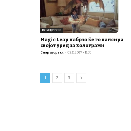
КОМПЈУТЕРИ
Magic Leap набрзо ќе го лансира
својот уред за холограми
Смартпортал
-
02.11.2017 - 11:35
1
2
3