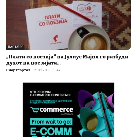
НАСТАНИ
„Плати со поезија“ на Јулиус Мајнл го разбуди
духот на поезијата...
Смартпортал
-
21.03.2018 - 15:47