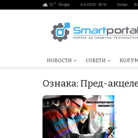
C
32
Skopje
6.8.2026 - 18:51
За нас
К
Smartportal.mk
НОВОСТИ
СОВЕТИ
КОЛУ
Ознака: Пред-акцел