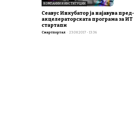
КОМПАНИИ И ИНСТИТУЦИИ
Сеавус Инкубатор ја најавува пред-
акцелераторската програма за ИТ
стартапи
Смартпортал
-
23.08.2017 - 13:36