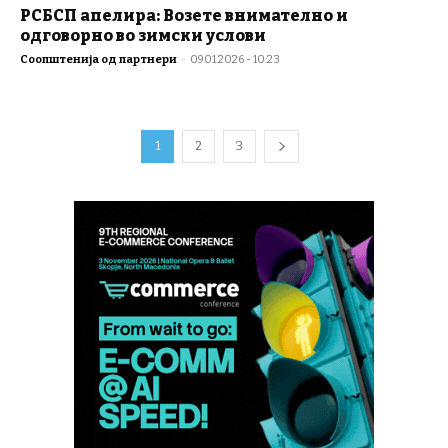
РСБСП апелира: Возете внимателно и
одговорно во зимски услови
Соопштенија од партнери
-
09.01.2026 - 10:23
1
2
3