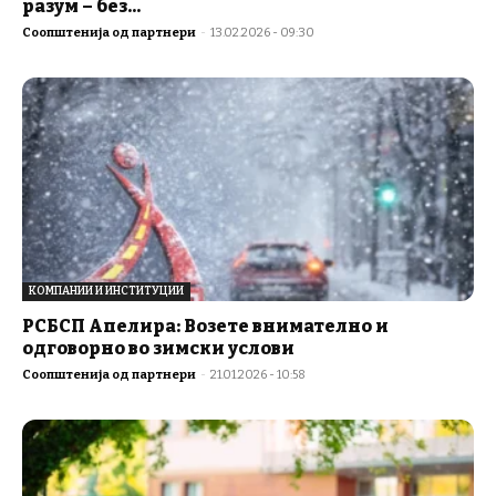
разум – без...
Соопштенија од партнери
-
13.02.2026 - 09:30
КОМПАНИИ И ИНСТИТУЦИИ
РСБСП Апелира: Возете внимателно и
одговорно во зимски услови
Соопштенија од партнери
-
21.01.2026 - 10:58