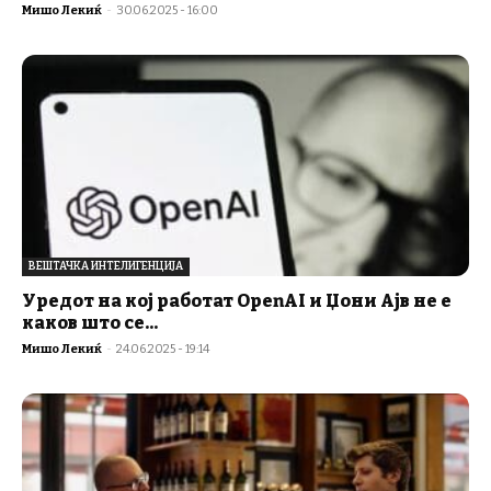
Мишо Лекиќ
-
30.06.2025 - 16:00
ВЕШТАЧКА ИНТЕЛИГЕНЦИЈА
Уредот на кој работат OpenAI и Џони Ајв не е
каков што се...
Мишо Лекиќ
-
24.06.2025 - 19:14