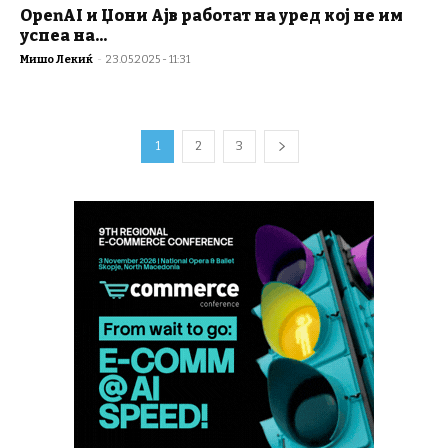
OpenAI и Џони Ајв работат на уред кој не им
успеа на...
Мишо Лекиќ
-
23.05.2025 - 11:31
1
2
3