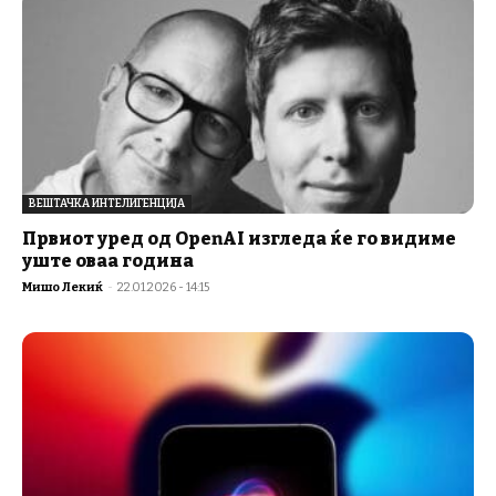
ВЕШТАЧКА ИНТЕЛИГЕНЦИЈА
Првиот уред од OpenAI изгледа ќе го видиме
уште оваа година
Мишо Лекиќ
-
22.01.2026 - 14:15