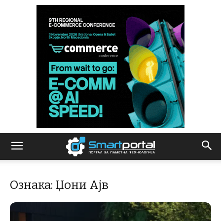
Ознака: Џони Ајв