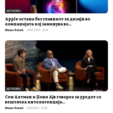
АКТУЕЛНО
Apple остана без главниот за дизајн во
компанијата кој заминува во...
Мишо Лекиќ
-
04.12.2025 - 12:16
АКТУЕЛНО
Сем Алтман и Џони Ајв говореа за уредот со
вештачка интелигенција...
Мишо Лекиќ
-
26.11.2025 - 13:59