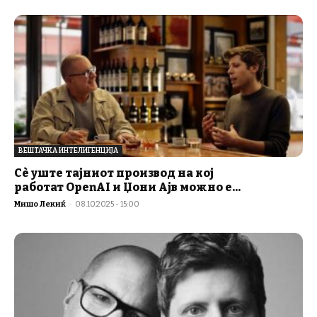
ВЕШТАЧКА ИНТЕЛИГЕНЦИЈА
Сѐ уште тајниот производ на кој
работат OpenAI и Џони Ајв можно е...
Мишо Лекиќ
-
08.10.2025 - 15:00