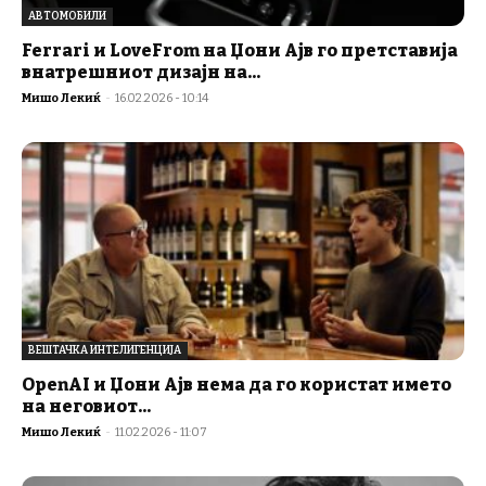
АВТОМОБИЛИ
Ferrari и LoveFrom на Џони Ајв го претставија
внатрешниот дизајн на...
Мишо Лекиќ
-
16.02.2026 - 10:14
ВЕШТАЧКА ИНТЕЛИГЕНЦИЈА
OpenAI и Џони Ајв нема да го користат името
на неговиот...
Мишо Лекиќ
-
11.02.2026 - 11:07