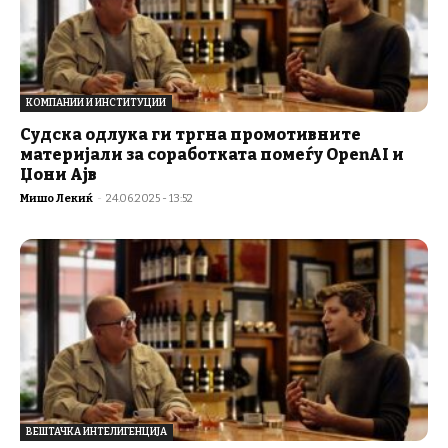
КОМПАНИИ И ИНСТИТУЦИИ
Судска одлука ги тргна промотивните
материјали за соработката помеѓу OpenAI и
Џони Ајв
Мишо Лекиќ
-
24.06.2025 - 13:52
ВЕШТАЧКА ИНТЕЛИГЕНЦИЈА