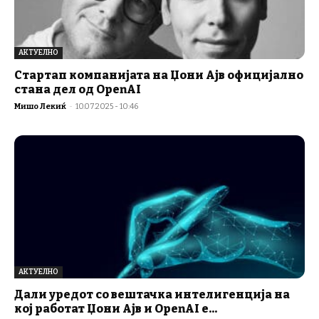
АКТУЕЛНО
Стартап компанијата на Џони Ајв официјално
стана дел од OpenAI
Мишо Лекиќ
-
10.07.2025 - 10:46
АКТУЕЛНО
Дали уредот со вештачка интелигенција на
кој работат Џони Ајв и OpenAI е...