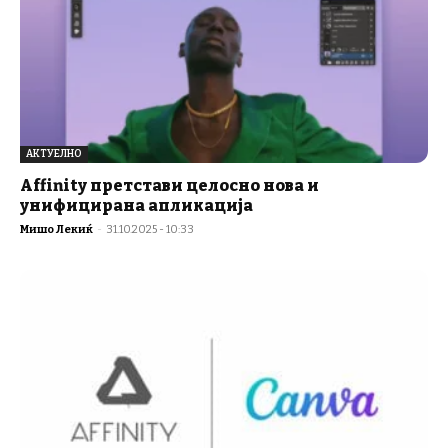
АКТУЕЛНО
Affinity претстави целосно нова и
унифицирана апликација
Мишо Лекиќ
-
31.10.2025 - 10:33