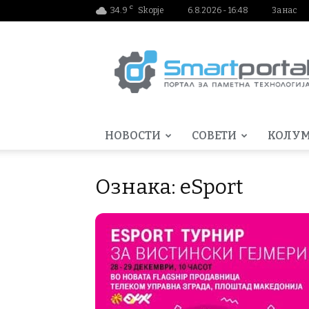
C
34.9
Skopje
6.8.2026 - 16:48
За нас
Smartportal.mk
НОВОСТИ
СОВЕТИ
КОЛУ
Ознака: eSport