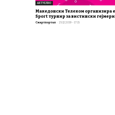
АКТУЕЛНО
Македонски Телеком организира e
Sport турнир за вистински гејмери
Смартпортал
-
25.12.2019 - 17:15