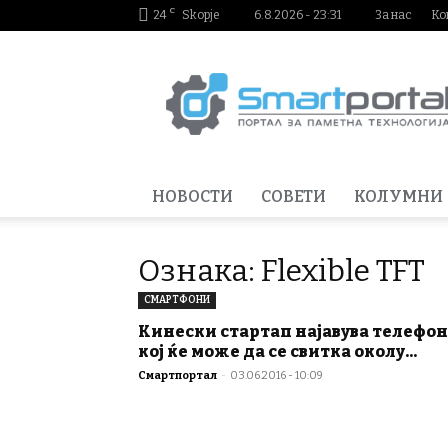
C
24
Skopje
6.8.2026 - 23:31
За нас
Ко
Smartportal.mk
НОВОСТИ
СОВЕТИ
КОЛУМНИ
Ознака: Flexible TFT
СМАРТФОНИ
Кинески стартап најавува телефон
кој ќе може да се свитка околу...
Смартпортал
-
03.06.2016 - 10:09