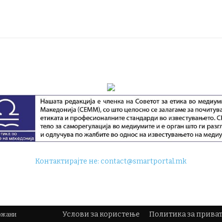
Контактирајте не:
contact@smartportal.mk
Услови за користење
Политика за прива
држани