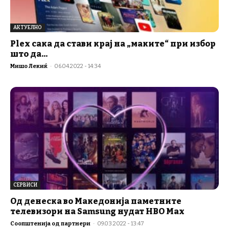
АКТУЕЛНО
Plex сака да стави крај на „маките“ при избор
што да...
Мишо Лекиќ
-
06.04.2022 - 14:34
СЕРВИСИ
Од денеска во Македонија паметните
телевизори на Samsung нудат HBO Max
Соопштенија од партнери
-
09.03.2022 - 13:47