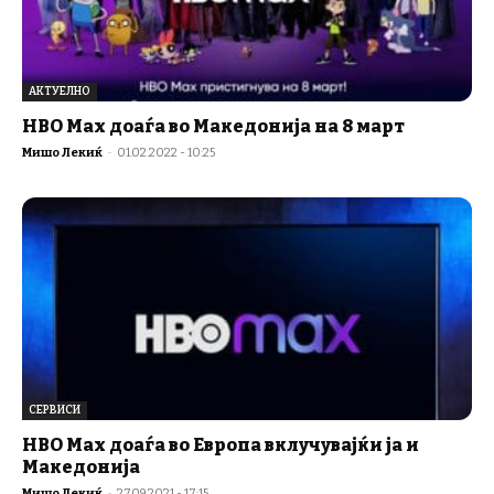
АКТУЕЛНО
HBO Max доаѓа во Македонија на 8 март
Мишо Лекиќ
-
01.02.2022 - 10:25
СЕРВИСИ
HBO Max доаѓа во Европа вклучувајќи ја и
Македонија
Мишо Лекиќ
-
27.09.2021 - 17:15