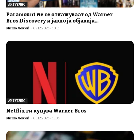
АКТУЕЛНО
Paramount не се откажуваат од Warner
Bros.Discovery и јавно ја објавија...
Мишо Лекиќ
-
09.12.2025 - 10:51
АКТУЕЛНО
Netflix ги купува Warner Bros
Мишо Лекиќ
-
05.12.2025 - 15:35