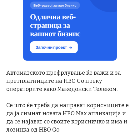
Автоматското префрлување ќе важи и за
претплатниците на HBO Go преку
операторите како Македонски Телеком.
Се што ќе треба да направат корисниците е
да ја симнат новата HBO Max апликација и
да се најават со своите корисничко и има и
лозинка од HBO Go.