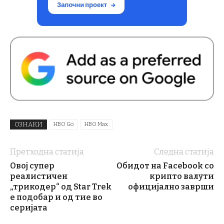
ОЗНАКИ
HBO Go
HBO Max
Претходна статија
Следна статија
Овој супер
Обидот на Facebook со
реалистичен
крипто валути
„трикодер“ од Star Trek
официјално заврши
е подобар и од тие во
серијата