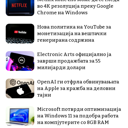
во 4K резолуција преку Google
Chrome на Windows
Нова политика на YouTube за
монетизација на вештачки
генерирана содржина
Electronic Arts официјално ја
заврши продажбата за 55
милијарди долари
OpenAI ги отфрла обвинувањата
на Apple за кражба на деловни
тајни
Microsoft потврди оптимизација
на Windows 11 за подобра работа
на компјутерите со 8GB RAM