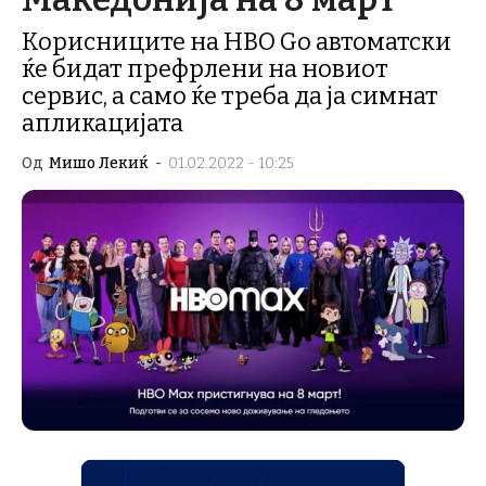
Корисниците на HBO Go автоматски
ќе бидат префрлени на новиот
сервис, а само ќе треба да ја симнат
апликацијата
Од
Мишо Лекиќ
-
01.02.2022 - 10:25