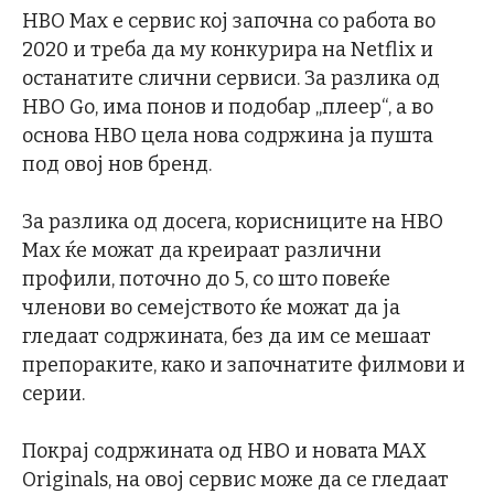
HBO Max е сервис кој започна со работа во
2020 и треба да му конкурира на Netflix и
останатите слични сервиси. За разлика од
HBO Go, има понов и подобар „плеер“, а во
основа HBO цела нова содржина ја пушта
под овој нов бренд.
За разлика од досега, корисниците на HBO
Max ќе можат да креираат различни
профили, поточно до 5, со што повеќе
членови во семејството ќе можат да ја
гледаат содржината, без да им се мешаат
препораките, како и започнатите филмови и
серии.
Покрај содржината од HBO и новата MAX
Originals, на овој сервис може да се гледаат