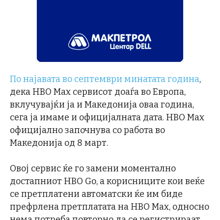
По најавата во септември минатата година
,
дека HBO Max сервисот доаѓа во Европа,
вклучувајќи ја и Македонија оваа година,
сега ја имаме и официјалната дата. HBO Max
официјално започнува со работа во
Македонија од 8 март.
Овој сервис ќе го замени моментално
достапниот HBO Go, а корисниците кои веќе
се претплатени автоматски ќе им биде
префрлена претплатата на HBO Max, односно
нема потреба повторно да се регистрираат.