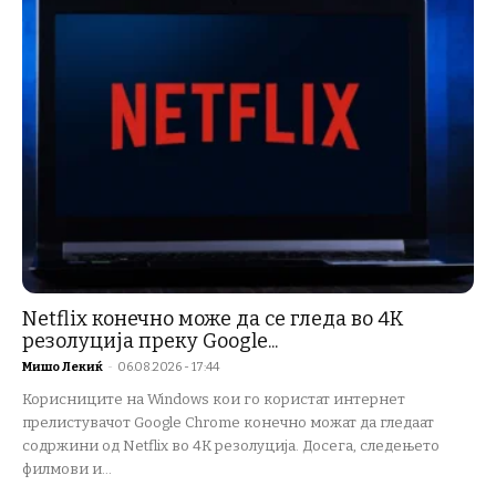
Netflix конечно може да се гледа во 4K
резолуција преку Google...
Мишо Лекиќ
-
06.08.2026 - 17:44
Корисниците на Windows кои го користат интернет
прелистувачот Google Chrome конечно можат да гледаат
содржини од Netflix во 4K резолуција. Досега, следењето
филмови и...