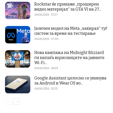
Rockstar ќе прикаже „проширен
видео материјал“ за GTA VI на 27...
06.08.2026 - 17:27
Јазичен модел на Meta „хакирал“ туѓ
систем за време на тестирање
06.08.2026 - 17:00
Нова кампања на Midnight Blizzard
ги напаѓа корисниците на јавните
Wi-Fi...
06.08.2026 - 14:03
Google Assistant целосно се укинува
за Android и Wear OS во...
06.08.2026 - 12:23