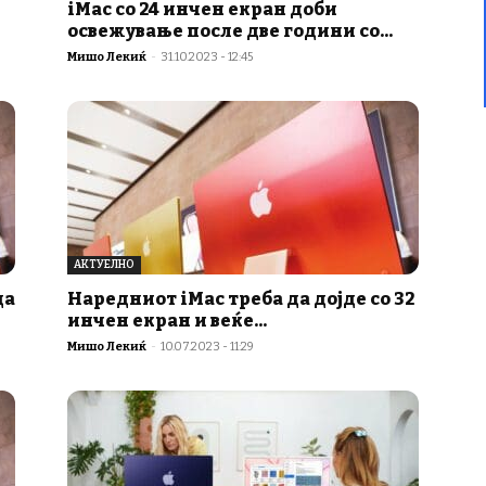
iMac со 24 инчен екран доби
освежување после две години со...
Мишо Лекиќ
-
31.10.2023 - 12:45
АКТУЕЛНО
да
Наредниот iMac треба да дојде со 32
инчен екран и веќе...
Мишо Лекиќ
-
10.07.2023 - 11:29