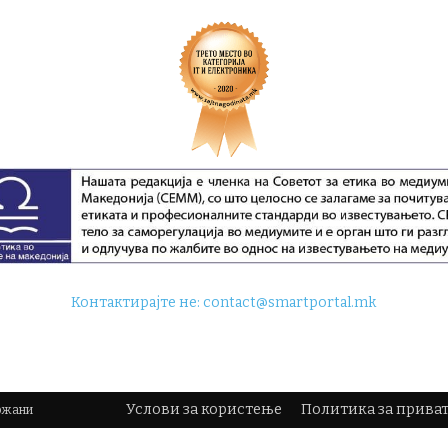
Контактирајте не:
contact@smartportal.mk
Услови за користење
Политика за прива
држани