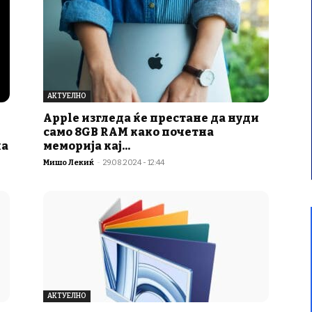
АКТУЕЛНО
Apple изгледа ќе престане да нуди
само 8GB RAM како почетна
ла
меморија кај...
Мишо Лекиќ
-
29.08.2024 - 12:44
АКТУЕЛНО