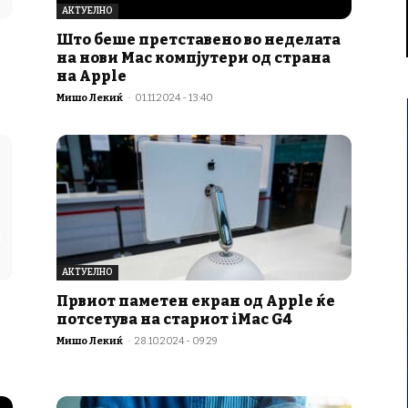
АКТУЕЛНО
Што беше претставено во неделата
на нови Mac компјутери од страна
на Apple
Мишо Лекиќ
-
01.11.2024 - 13:40
АКТУЕЛНО
Првиот паметен екран од Apple ќе
потсетува на стариот iMac G4
Мишо Лекиќ
-
28.10.2024 - 09:29