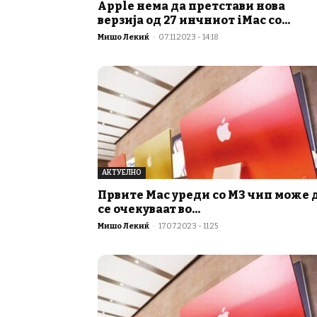
Apple нема да претстави нова
верзија од 27 инчниот iMac со...
Мишо Лекиќ
-
07.11.2023 - 14:18
АКТУЕЛНО
Првите Mac уреди со М3 чип може 
се очекуваат во...
Мишо Лекиќ
-
17.07.2023 - 11:25