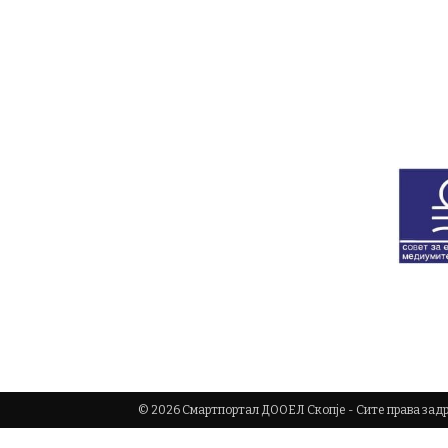
© 2026 Смартпортал ДООЕЛ Скопје - Сите права за