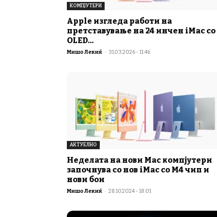
КОМПЈУТЕРИ
Apple изгледа работи на
претставување на 24 инчен iMac со
OLED...
Мишо Лекиќ
-
31.03.2026 - 11:46
АКТУЕЛНО
Неделата на нови Mac компјутери
започнува со нов iMac со M4 чип и
нови бои
Мишо Лекиќ
-
28.10.2024 - 18:01