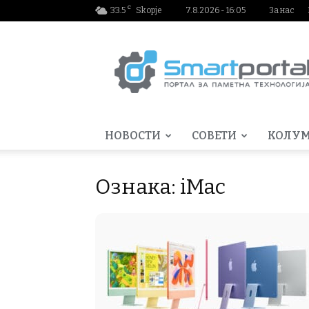
C
33.5
Skopje
7.8.2026 - 16:05
За нас
Smartportal.mk
НОВОСТИ
СОВЕТИ
КОЛУ
Ознака: iMac