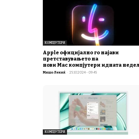
КОМПЈУТЕРИ
Apple официјално го најави
претставувањето на
нови Mac компјутери идната неде
Мишо Лекиќ
-
25.10.2024 - 09:45
КОМПЈУТЕРИ