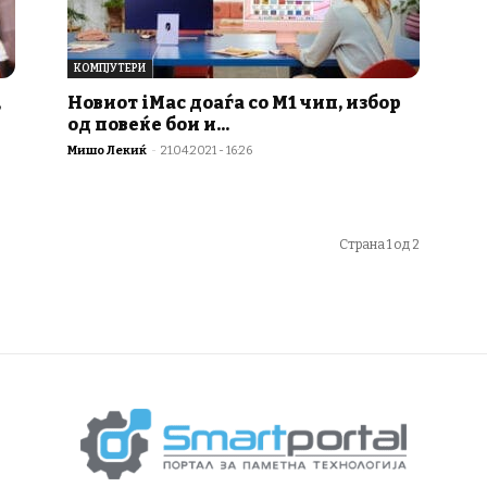
КОМПЈУТЕРИ
,
Новиот iMac доаѓа со M1 чип, избор
од повеќе бои и...
Мишо Лекиќ
-
21.04.2021 - 16:26
Страна 1 од 2