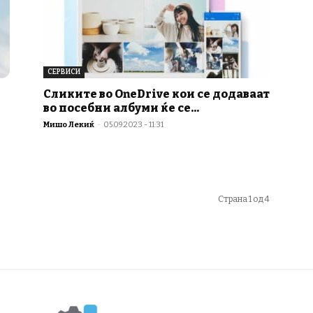
СЕРВИСИ
Сликите во OneDrive кои се додаваат
во посебни албуми ќе се...
Мишо Лекиќ
-
05.09.2023 - 11:31
Страна 1 од 4