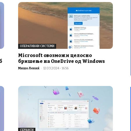
ОПЕРАТИВНИ СИСТЕМИ
Microsoft овозможи целосно
б
бришење на OneDrive од Windows
Мишо Лекиќ
-
12.03.2024 - 16:56
СЕРВИСИ