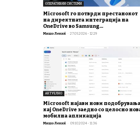
ОПЕРАТИВНИ СИСТЕМИ
Microsoft го потврди престанокот
на директната интеграција на
OneDrive во Samsung...
Мишо Лекиќ
-
27.05.2026 - 12:29
АКТУЕЛНО
Microsoft најави нови подобрувањ
кај OneDrive заедно со целосно нов
мобилна апликација
Мишо Лекиќ
-
09.10.2024 - 11:36