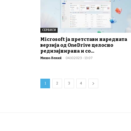
СЕРВИСИ
Microsoft ја претстави наредната
верзија од OneDrive целосно
редизајнирана и со...
Мишо Лекиќ
-
04.10.2023 - 13:07
1
2
3
4