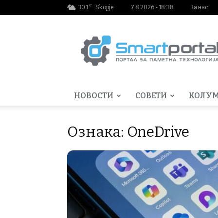
C
30.1
Skopje
7.8.2026 - 18:38
За нас
Smartportal.mk
НОВОСТИ
СОВЕТИ
КОЛУ
Ознака: OneDrive