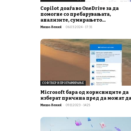
Copilot доаѓа во OneDrive за да
помогне со пребарувањата,
анализите, сумирањето...
Мишо Лекиќ
-
06.03.2024 - 17:31
СОФТВЕР И ПРОГРАМИРАЊЕ
Microsoft бара од корисниците да
изберат причина пред да можат да.
Мишо Лекиќ
-
09.11.2023 - 14:25