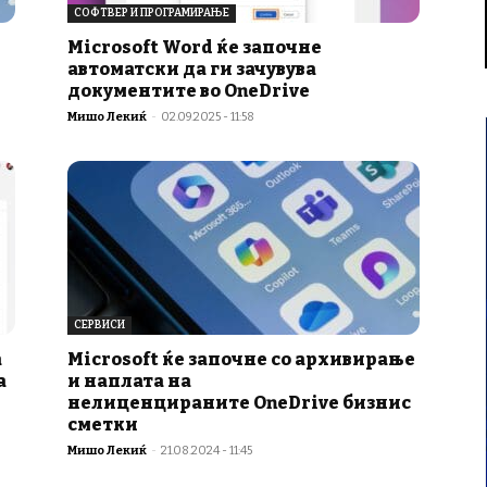
СОФТВЕР И ПРОГРАМИРАЊЕ
Microsoft Word ќе започне
автоматски да ги зачувува
документите во OneDrive
Мишо Лекиќ
-
02.09.2025 - 11:58
СЕРВИСИ
а
Microsoft ќе започне со архивирање
а
и наплата на
нелиценцираните OneDrive бизнис
сметки
Мишо Лекиќ
-
21.08.2024 - 11:45