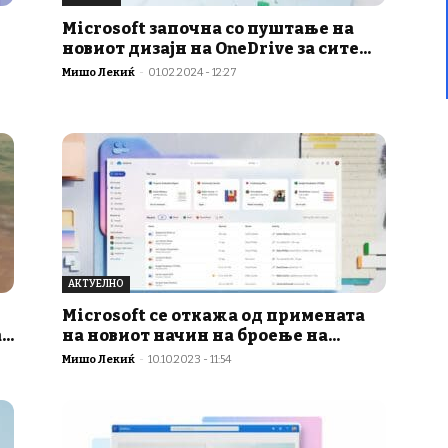
Microsoft започна со пуштање на
новиот дизајн на OneDrive за сите...
Мишо Лекиќ
-
01.02.2024 - 12:27
АКТУЕЛНО
Microsoft се откажа од примената
..
на новиот начин на броење на...
Мишо Лекиќ
-
10.10.2023 - 11:54