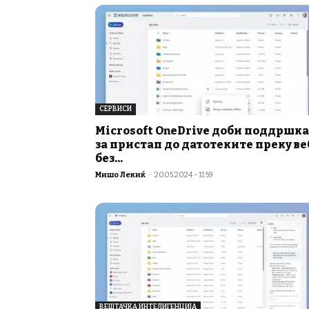
СЕРВИСИ
Microsoft OneDrive доби поддршка
за пристап до датотеките преку ве
без...
Мишо Лекиќ
-
20.05.2024 - 11:59
ВЕШТАЧКА ИНТЕЛИГЕНЦИЈА