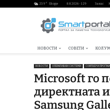
C
23.9
Skopje
8.8.2026 - 1:29
За нас
Smartportal.mk
НОВОСТИ
СОВЕТИ
КОЛУ
НОВОСТИ
ОПЕРАТИВНИ СИСТЕМИ
СОФТВЕР И ПРОГР
Microsoft го
директната и
Samsung Gall