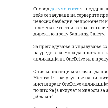
Според
документите
за поддршка 
веќе се зачувани на серверите пр
целосно безбедни, непроменети и
промена се состои во тоа што ови
директно преку Samsung Gallery.
За прегледување и управување со
на уредите ќе мора да пристапат
апликација на OneDrive или преку 
Оние корисници кои сакаат да про
Microsoft за зачувување на нивнит
инсталираат OneDrive апликацијат
по што ќе ја вклучат можноста за
„облакот“.