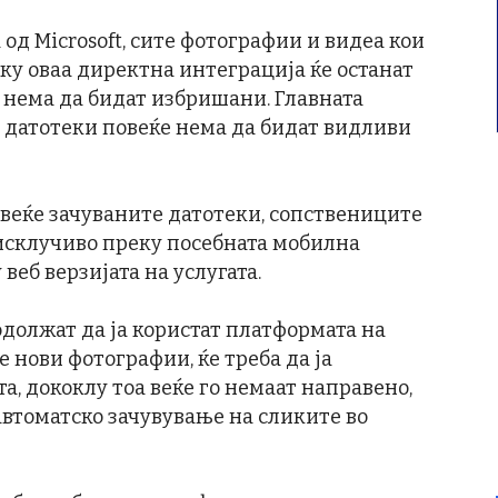
од Microsoft, сите фотографии и видеа кои
еку оваа директна интеграција ќе останат
 нема да бидат избришани. Главната
е датотеки повеќе нема да бидат видливи
 веќе зачуваните датотеки, сопствениците
 исклучиво преку посебната мобилна
веб верзијата на услугата.
должат да ја користат платформата на
е нови фотографии, ќе треба да ја
а, дококлу тоа веќе го немаат направено,
 автоматско зачувување на сликите во