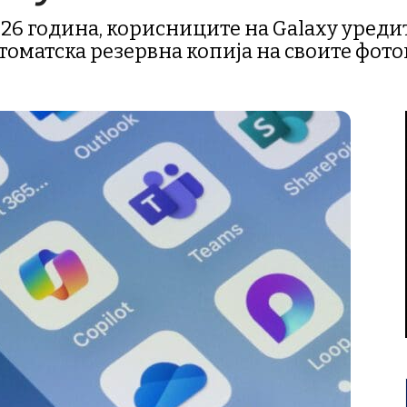
6 година, корисниците на Galaxy уредите
втоматска резервна копија на своите фот