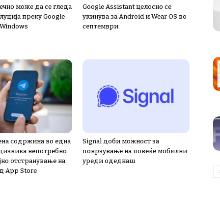
нечно може да се гледа
Google Assistant целосно се
луција преку Google
укинува за Android и Wear OS во
 Windows
септември
на содржина во една
Signal доби можност за
дизвика непотребно
поврзување на повеќе мобилни
јно отстранување на
уреди одеднаш
д App Store