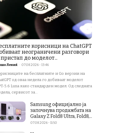
есплатните корисници на ChatGPT
обиваат неограничени разговори
 пристап до моделот...
ишо Лекиќ
-
07.08.2026 - 13:46
орисниците на бесплатните и Go верзии на
atGPT од оваа недела го добиваат моделот
T-5.6 Luna како стандарден модел. Од следната
дела, сервисот за...
Samsung официјално ја
започнува продажбата на
Galaxy Z Fold8 Ultra, Fold8,...
07.08.2026 - 11:50