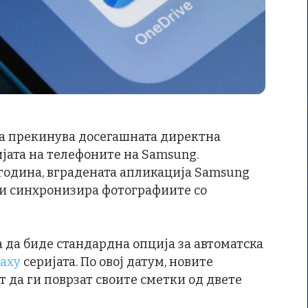
ка прекинува досегашната директна
ијата на телефоните на Samsung.
 година, вградената апликација Samsung
 ги синхронизира фотографиите со
а да биде стандардна опција за автоматска
laxy
серијата. По овој датум, новите
 да ги поврзат своите сметки од двете