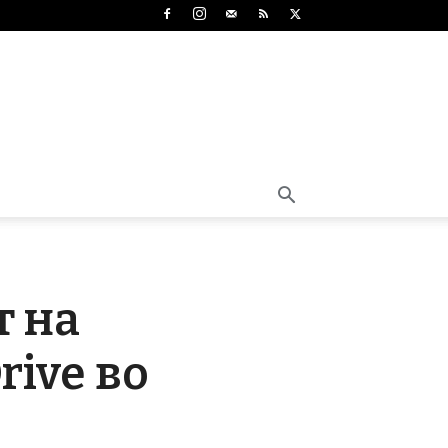
т на
rive во