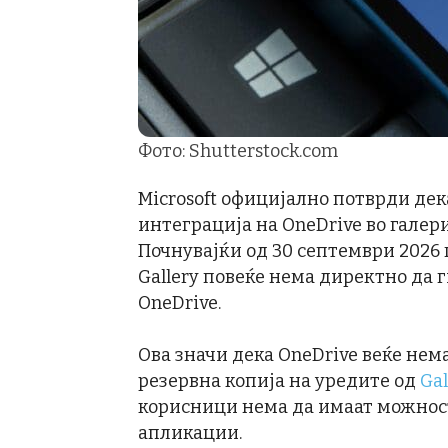
Фото: Shutterstock.com
Microsoft официјално потврди де
интеграција на OneDrive во галер
Почнувајќи од 30 септември 2026
Gallery повеќе нема директно да
OneDrive.
Ова значи дека OneDrive веќе нем
резервна копија на уредите од
Ga
корисници нема да имаат можност
апликации.