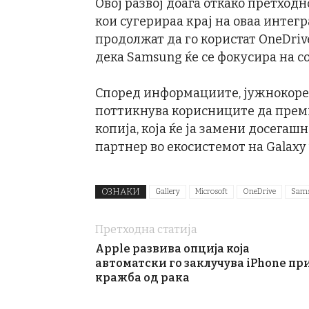
Овој развој доаѓа откако претхо
кои сугерираа крај на оваа интег
продолжат да го користат OneDrive
дека Samsung ќе се фокусира на 
Според информациите, јужнокореј
поттикнува корисниците да преми
копија, која ќе ја замени досегашн
партнер во екосистемот на Galaxy
ОЗНАКИ
Gallery
Microsoft
OneDrive
Sam
Претходна статија
Apple развива опција која
автоматски го заклучува iPhone пр
кражба од рака