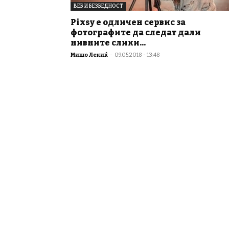
ВЕБ И БЕЗБЕДНОСТ
Pixsy е одличен сервис за
фотографите да следат дали
нивните слики...
Мишо Лекиќ
-
09.05.2018 - 13:48