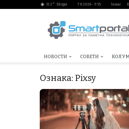
C
31.2
Skopje
7.8.2026 - 9:55
За нас
К
Smartportal.mk
НОВОСТИ
СОВЕТИ
КОЛУ
Ознака: Pixsy