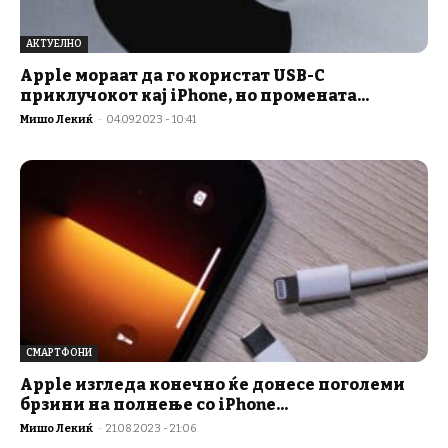
АКТУЕЛНО
Apple мораат да го користат USB-C
приклучокот кај iPhone, но промената...
Мишо Лекиќ
-
04.09.2023 - 10:41
СМАРТФОНИ
Apple изгледа конечно ќе донесе поголеми
брзини на полнење со iPhone...
Мишо Лекиќ
-
21.08.2023 - 21:06