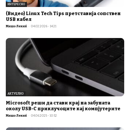
ИНТЕРЕСНО
(Видео) Linux Tech Tips претставија сопствен
USB кабел
Мишо Лекиќ
-
04.02.2026 - 14:21
АКТУЕЛНО
Microsoft реши да стави крај на забуната
околу USB-C приклучоците кај компјутерите
Мишо Лекиќ
-
04.06.2025 - 10:52