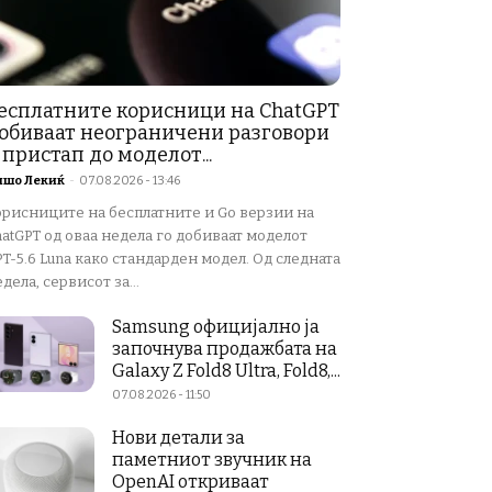
есплатните корисници на ChatGPT
обиваат неограничени разговори
 пристап до моделот...
ишо Лекиќ
-
07.08.2026 - 13:46
орисниците на бесплатните и Go верзии на
atGPT од оваа недела го добиваат моделот
T-5.6 Luna како стандарден модел. Од следната
дела, сервисот за...
Samsung официјално ја
започнува продажбата на
Galaxy Z Fold8 Ultra, Fold8,...
07.08.2026 - 11:50
Нови детали за
паметниот звучник на
OpenAI откриваат