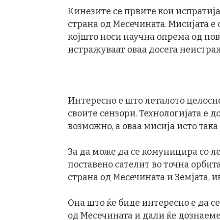
Кинезите се првите кои испратија
страна од Месечината. Мисијата е 
којшто носи научна опрема од пове
истражуваат оваа досега неистра
Интересно е што леталото целосн
своите сензори. Технологијата е д
возможно, а оваа мисија исто така
За да може да се комуницира со л
поставено сателит во точна орбита
страна од Месечината и Земјата, 
Она што ќе биде интересно е да се
од Месечината и дали ќе дознаеме 