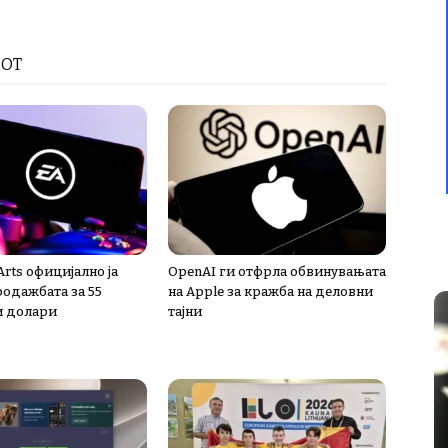
РОТ
 Arts официјално ја
OpenAI ги отфрла обвинувањата
одажбата за 55
на Apple за кражба на деловни
и долари
тајни