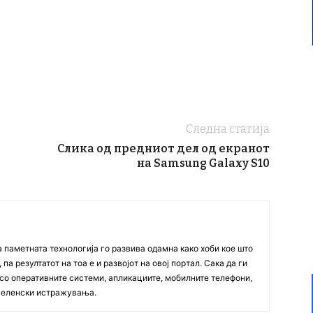
Следна статија
Слика од предниот дел од екранот
на Samsung Galaxy S10
а паметната технологија го развива одамна како хоби кое што
па резултатот на тоа е и развојот на овој портал. Сака да ги
со оперативните системи, апликациите, мобилните телефони,
вселенски истражувања.