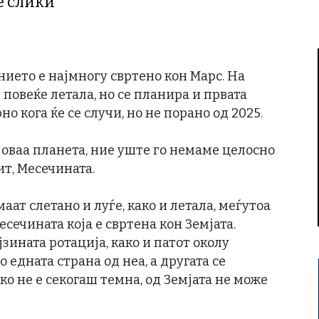
е слики
ието е најмногу свртено кон Марс. На
повеќе летала, но се планира и првата
но кога ќе се случи, но не порано од 2025.
” оваа планета, ние уште го немаме целосно
т, Месечината.
ат слетано и луѓе, како и летала, меѓутоа
есечината која е свртена кон Земјата.
јзината ротација, како и патот околу
о едната страна од неа, а другата се
ако не е секогаш темна, од Земјата не може