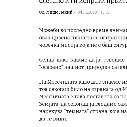
слетано и ги испрати првит
Од
Мишо Лекиќ
-
04.01.2019 - 13:21
Можеби во последно време вниман
оваа црвена планета се испратени 
човечка мисија која не е баш сигур
Сепак, иако сакаме да ја “освоиме
“освоено” нашиот природен сатели
На Месечината како што знаеме има
тоа секогаш било на страната од М
Месечината е така поставена со не
Земјата, да секогаш ја гледаме сам
нарекува “темната” страна, која и
да се види.