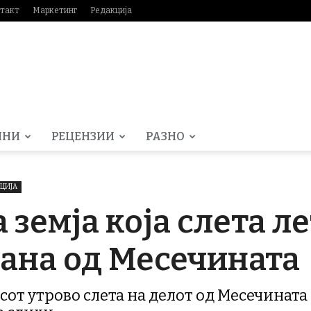
такт
Маркетинг
Редакција
МНИ
РЕЦЕНЗИИ
РАЗНО
ЦИЈА
 земја која слета л
рана од Месечината
часот утрово слета на делот од Месечината