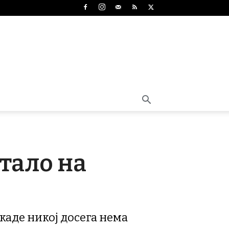
етало на
 каде никој досега нема