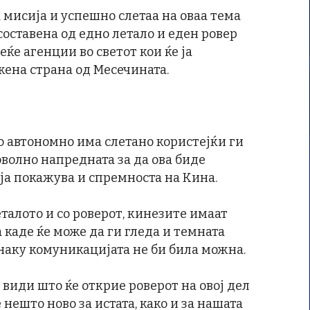
 мисија и успешно слетаа на оваа тема
составена од едно летало и еден ровер
ќе агенции во светот кои ќе ја
жена страна од Месечината.
о автономно има слетано користејќи ги
оволно напредната за да ова биде
 ја покажува и спремноста на Кина.
еталото и со роверот, кинезите имаат
 каде ќе може да ги гледа и темната
инаку комуникацијата не би била можна.
 види што ќе открие роверот на овој дел
нешто ново за истата, како и за нашата