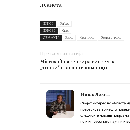
планета.
ИЗВОР
Forbes
ИЗВОР 2
Cnet
ОЗНАКИ
Кина
Месечина
Темна страна
Претходна статија
Microsoft патентира систем за
„тивки“ гласовни команди
Мишо Лекиќ
Својот интерес во областа н
прераснува во нешто повеќе, 
следи сите новини поврзани 
но и интересните научни и 