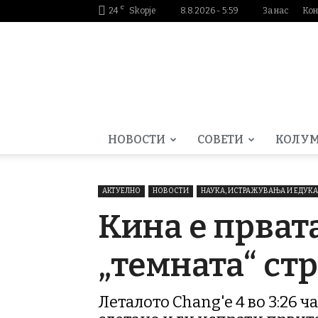
C
24
Skopje
8.8.2026 - 5:59
За нас
Кон
Smartportal.mk
НОВОСТИ
СОВЕТИ
КОЛУ
АКТУЕЛНО
НОВОСТИ
НАУКА, ИСТРАЖУВАЊА И ЕДУКА
Кина е првата
„темната“ ст
Леталото Chang'e 4 во 3:26 