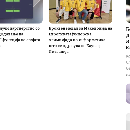
лучи партнерство со
Бронзен медал за Македонија на
Б
 додавање на
Европската јуниорска
д
 функција во својата
олимпијада по информатика
и
а
што се одржува во Каунас,
М
Литванија
К
Ch
GP
не