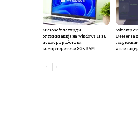
Microsoft потврди
Winamp ск
оптимизација на Windows 11 за
Deezer за
подобра работа на
„стриминг“
компјутерите со 8GB RAM
апликациј