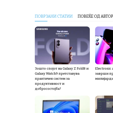
ПОВРЗАНИ СТАТИИ
ПОВЕЌЕ ОД АВТО
Зошто спојот на Galaxy Z Fold8 и
Electronic
Galaxy Watch9 претставува
заврши пр
практичен систем за
милијард
продуктивност и
добросостојба?