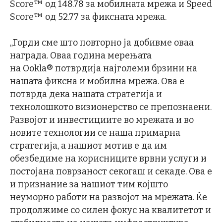
Score™️ од 148.78 за мобилната мрежа и Speed
Score™️ од 52.77 за фиксната мрежа.
„Горди сме што повторно ја добивме оваа
награда. Оваа година мерењата
на Ookla® потврдија најголеми брзини на
нашата фиксна и мобилна мрежа. Ова е
потврда дека нашата стратегија и
технолошкото визионерство се препознаени.
Развојот и инвестициите во мрежата и во
новите технологии се наша примарна
стратегија, а нашиот мотив е да им
обезбедиме на корисниците врвни услуги и
постојана поврзаност секогаш и секаде. Ова е
и признание за нашиот тим којшто
неуморно работи на развојот на мрежата. Ќе
продолжиме со силен фокус на квалитетот и