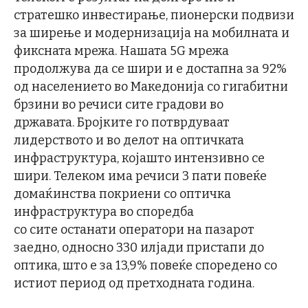
стратешко инвестирање, пионерски подвизи
за ширење и модернизација на мобилната и
фиксната мрежа. Нашата 5G мрежа
продолжува да се шири и е достапна за 92%
од населението во Македонија со гигабитни
брзини во речиси сите градови во
државата. Бројките го потврдуваат
лидерството и во делот на оптичката
инфраструктура, којашто интензивно се
шири. Телеком има речиси 3 пати повеќе
домаќинства покриени со оптичка
инфраструктура во споредба
со сите останати оператори на пазарот
заедно, односно 330 илјади пристапи до
оптика, што е за 13,9% повеќе споредено со
истиот период од претходната година.