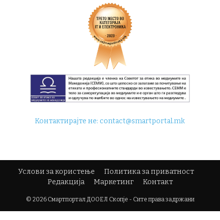
Контактирајте не:
contact@smartportal.mk
Услови за користење
Политика за приватност
Редакција
Маркетинг
Контакт
© 2026 Смартпортал ДООЕЛ Скопје - Сите права задржани