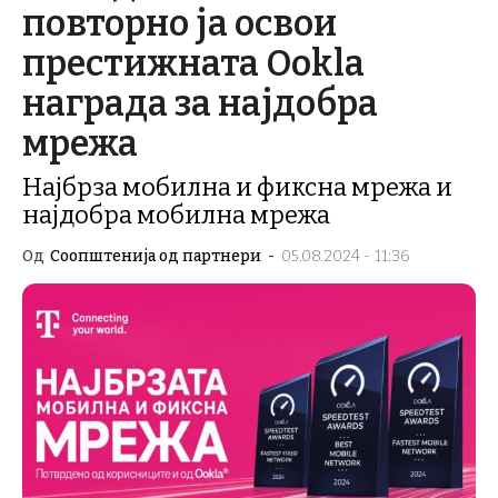
повторно ја освои
престижната Ookla
награда за најдобра
мрежа
Најбрза мобилна и фиксна мрежа и
најдобра мобилна мрежа
Од
Соопштенија од партнери
-
05.08.2024 - 11:36