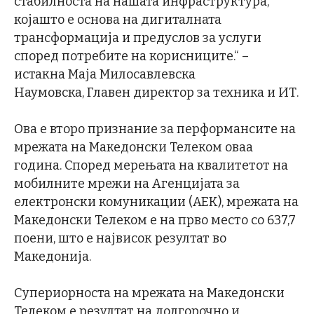
стабилноста на нашата инфраструктура,
којашто е основа на дигиталната
трансформација и предуслов за услуги
според потребите на корисниците.“ –
истакна Маја Милосавлевска
Наумовска, Главен директор за техника и ИТ.
Ова е второ признание за перформансите на
мрежата на Македонски Телеком оваа
година. Според мерењата на квалитетот на
мобилните мрежи на Агенцијата за
електронски комуникации (АЕК), мрежата на
Македонски Телеком е на прво место со 637,7
поени, што е највисок резултат во
Македонија.
Супериорноста на мрежата на Македонски
Телеком е резултат на долгорочно и