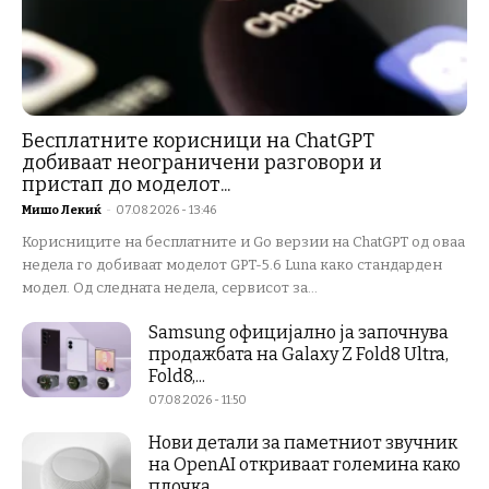
Бесплатните корисници на ChatGPT
добиваат неограничени разговори и
пристап до моделот...
Мишо Лекиќ
-
07.08.2026 - 13:46
Корисниците на бесплатните и Go верзии на ChatGPT од оваа
недела го добиваат моделот GPT-5.6 Luna како стандарден
модел. Од следната недела, сервисот за...
Samsung официјално ја започнува
продажбата на Galaxy Z Fold8 Ultra,
Fold8,...
07.08.2026 - 11:50
Нови детали за паметниот звучник
на OpenAI откриваат големина како
плочка...