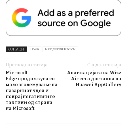
ОЗНАКИ
Ookla
Македонски Телеком
Претходна статија
Следна статија
Microsoft
Апликацијата на Wizz
Edge продолжува со
Air сега достапна на
мало зголемување на
Huawei AppGallery
пазарниот удел и
покрај негативните
тактики од страна
на Microsoft