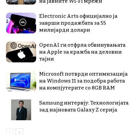
на јавните Wi-Fi мрежи
Electronic Arts официјално ја
заврши продажбата за 55
милијарди долари
OpenAI ги отфрла обвинувањата
на Apple за кражба на деловни
тајни
Microsoft потврди оптимизација
на Windows 11 за подобра работа
на компјутерите со 8GB RAM
Samsung интервју: Технологијата
зад најновата Galaxy Z серија