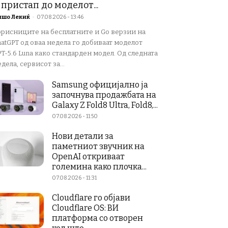
 пристап до моделот...
ишо Лекиќ
-
07.08.2026 - 13:46
орисниците на бесплатните и Go верзии на
atGPT од оваа недела го добиваат моделот
T-5.6 Luna како стандарден модел. Од следната
дела, сервисот за...
Samsung официјално ја
започнува продажбата на
Galaxy Z Fold8 Ultra, Fold8,...
07.08.2026 - 11:50
Нови детали за
паметниот звучник на
OpenAI откриваат
големина како плочка...
07.08.2026 - 11:31
Cloudflare го објави
Cloudflare OS: ВИ
платформа со отворен