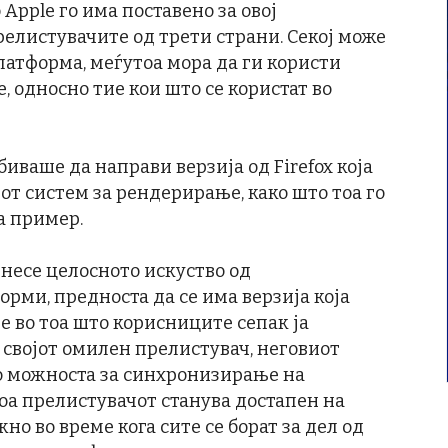
Apple го има поставено за овој
елистувачите од трети страни. Секој може
латформа, меѓутоа мора да ги користи
e, односно тие кои што се користат во
биваше да направи верзија од Firefox која
от систем за рендерирање, како што тоа го
а пример.
енесе целосното искуство од
рми, предноста да се има верзија која
е во тоа што корисниците сепак ја
 својот омилен прелистувач, неговиот
о можноста за синхронизирање на
оа прелистувачот станува достапен на
но во време кога сите се борат за дел од