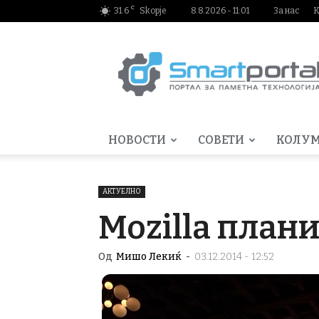
C
31.6
Skopje
8.8.2026 - 11:01
За нас
К
Smartportal.mk
НОВОСТИ
СОВЕТИ
КОЛУ
АКТУЕЛНО
Mozilla плани
Од
Мишо Лекиќ
-
03.12.2014 - 12:52