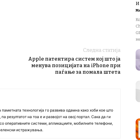
и
М
К
Ch
GP
не
Следна статија
Apple патентира систем кој што ја
менува позицијата на iPhone при
паѓање за помала штета
а паметната технологија го развива одамна како хоби кое што
па резултатот на тоа е и развојот на овој портал. Сака да ги
со оперативните системи, апликациите, мобилните телефони,
вселенски истражувања.