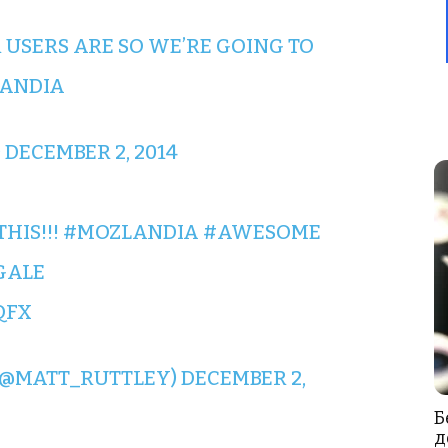
 USERS ARE SO WE’RE GOING TO
ANDIA
)
DECEMBER 2, 2014
THIS!!!
#MOZLANDIA
#AWESOME
GALE
QFX
(@MATT_RUTTLEY)
DECEMBER 2,
Б
д