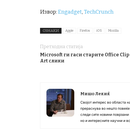
Извор:
Engadget
,
TechCrunch
ОЗНАКИ
Apple
Firefox
iOS
Mozilla
Претходна статија
Microsoft ги гаси старите Office Clip
Art слики
Мишо Лекиќ
Својот интерес во областа н
прераснува во нешто повеќе, 
следи сите новини поврзани 
но и интересните научни и 