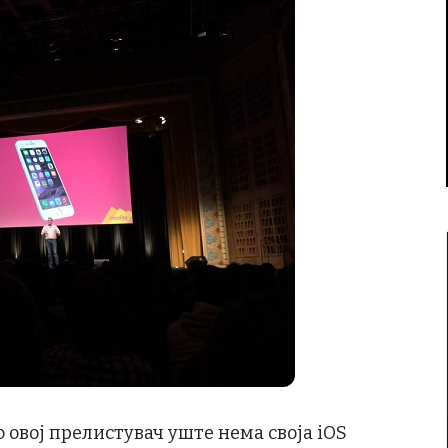
 овој прелистувач уште нема своја iOS