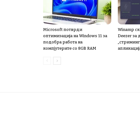
Microsoft потврди
Winamp ск
оптимизација на Windows 11 за
Deezer за
подобра работа на
„стриминг“
компјутерите со 8GB RAM
апликациј