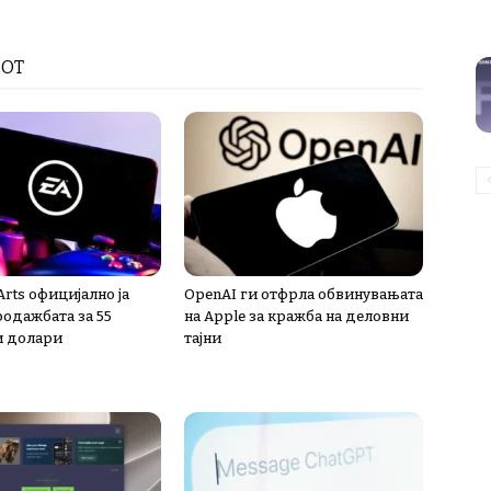
РОТ
 Arts официјално ја
OpenAI ги отфрла обвинувањата
одажбата за 55
на Apple за кражба на деловни
и долари
тајни