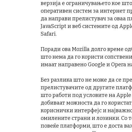
верзија е ограничувањето кое што 
оперативен систем за интернет пр
да направи прелистувач за оваа п
JavaScript и веб системите од Appl
Safari.
Поради ова Mozilla долго време од
што нема да го користи сопствени
имаат направено Google и Opera н
Без разлика што не може да се пр
прелистувачите од другите платфо
што работи под условите на Apple 
добиваат можноста да го користат
кориснички интерфејс и најважн
омилените страни и лозинки. Со т
повеќе платформи, што е доста важ