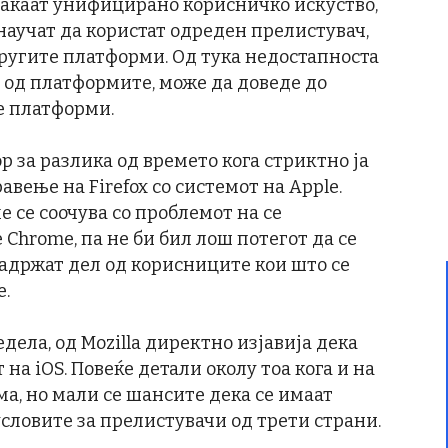
сакаат унифицирано корисничко искуство,
научат да користат одреден прелистувач,
другите платформи. Од тука недостапноста
 од платформите, може да доведе до
е платформи.
ор за разлика од времето кога стриктно ја
вење на Firefox со системот на Apple.
е се соочува со проблемот на се
 Chrome, па не би бил лош потегот да се
задржат дел од корисниците кои што се
е.
едела, од Mozilla директно изјавија дека
 на iOS. Повеќе детали околу тоа кога и на
ма, но мали се шансите дека се имаат
условите за прелистувачи од трети страни.