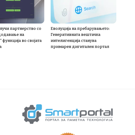
лучи партнерство со
Еволуција на пребарувањето:
 додавање на
Генеративната вештачка
 функција во својата
интелигенција станува
а
примарен дигитален портал