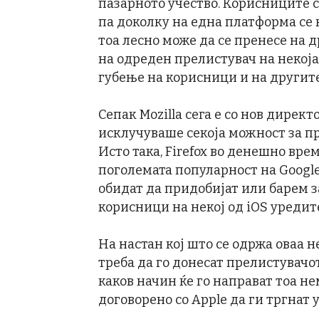
пазарното учество. Корисниците 
па доколку на една платформа се 
тоа лесно може да се пренесе на 
на одреден прелистувач на некоја
губење на корисници и на другит
Сепак Mozilla сега е со нов директ
исклучуваше секоја можност за пра
Исто така, Firefox во денешно врем
поголемата популарност на Google
обидат да придобијат или барем 
корисници на некој од iOS уредит
На настан кој што се одржа оваа н
треба да го донесат прелистувачот
каков начин ќе го направат тоа не
договорено со Apple да ги тргнат 