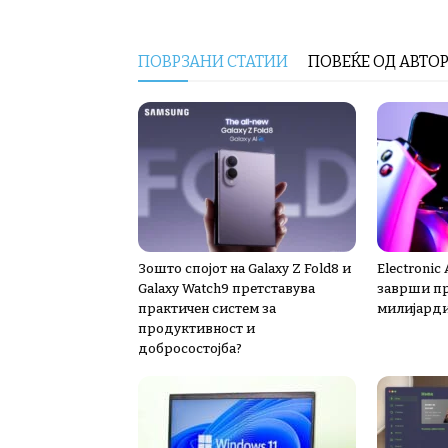
ПОВРЗАНИ СТАТИИ
ПОВЕЌЕ ОД АВТО
Зошто спојот на Galaxy Z Fold8 и
Electronic
Galaxy Watch9 претставува
заврши пр
практичен систем за
милијард
продуктивност и
добросостојба?