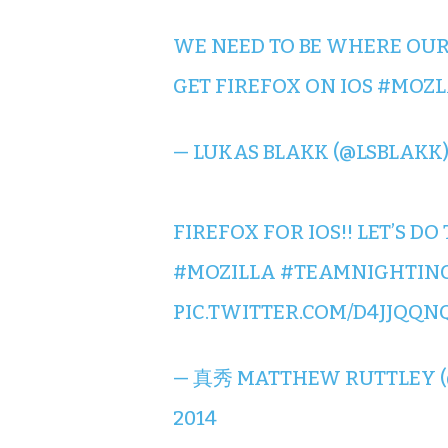
WE NEED TO BE WHERE OUR
GET FIREFOX ON IOS
#MOZL
— LUKAS BLAKK (@LSBLAKK
FIREFOX FOR IOS!! LET’S DO 
#MOZILLA
#TEAMNIGHTIN
PIC.TWITTER.COM/D4JJQQN
— 真秀 MATTHEW RUTTLEY 
2014