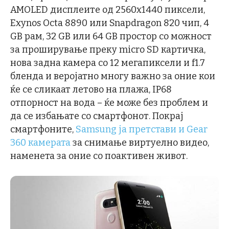
AMOLED дисплеите од 2560х1440 пиксели,
Exynos Octa 8890 или Snapdragon 820 чип, 4
GB рам, 32 GB или 64 GB простор со можност
за проширување преку micro SD картичка,
нова задна камера со 12 мегапиксели и f1.7
бленда и веројатно многу важно за оние кои
ќе се сликаат летово на плажа, IP68
отпорност на вода – ќе може без проблем и
да се избањате со смартфонот. Покрај
смартфоните,
Samsung ја претстави и Gear
360 камерата
за снимање виртуелно видео,
наменета за оние со поактивен живот.