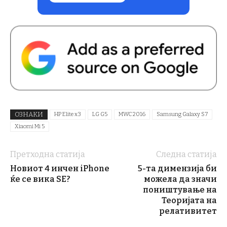
ОЗНАКИ
HP Elite x3
LG G5
MWC 2016
Samsung Galaxy S7
Xiaomi Mi 5
Претходна статија
Следна статија
Новиот 4 инчен iPhone
5-та димензија би
ќе се вика SE?
можела да значи
поништување на
Теоријата на
релативитет