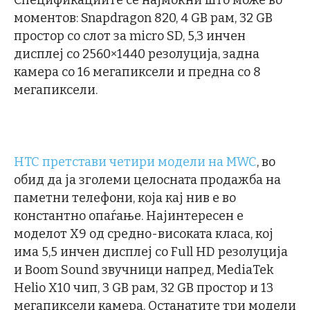
Спецификациите се најмоќни што може во
моментов: Snapdragon 820, 4 GB рам, 32 GB
простор со слот за micro SD, 5,3 инчен
дисплеј со 2560×1440 резолуција, задна
камера со 16 мегапиксели и предна со 8
мегапиксели.
HTC претстави четири модели на MWC
, во
обид да ја зголеми целосната продажба на
паметни телефони, која кај нив е во
константно опаѓање. Најинтересен е
моделот Х9 од средно-високата класа, кој
има 5,5 инчен дисплеј со Full HD резолуција
и Boom Sound звучници напред, MediaTek
Helio X10 чип, 3 GB рам, 32 GB простор и 13
мегапиксели камера. Останатите три модели