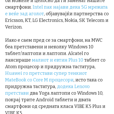
би можеле и целосно да ги заменат нашите
смартфони.
Intel пак најави дека 5G мрежата
е веќе зад аголот
, објавувајќи партнерства со
Ericsson, KT, LG Electronics, Nokia, SK Telecom и
Verizon.
Иако е саем пред се за смартфони, на MWC
беа претставени и неколку Windows 10
таблет/лаптопи и лаптопи. Alcatel го
лансираше
малиот и евтин Plus 10
таблет со
Atom процесор и придружна тастатура,
Huawei го претстави супер тенкиот
MateBook со Core M процесори
, исто така со
придружна тастатура,
додека Lenovo
претстави
два Yoga лаптопи со Windows 10,
покрај трите Android таблети и двата
смартфони од средната класа VIBE K5 Plus и
VIBE K5.