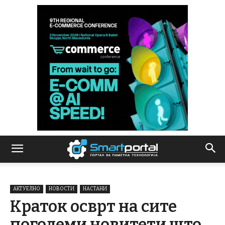
АКТУЕЛНО
НОВОСТИ
НАСТАНИ
Краток осврт на сите
поголеми новитети што