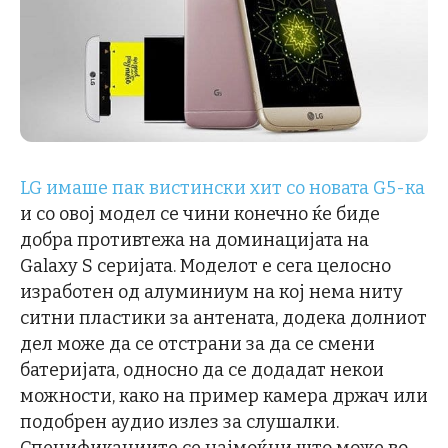
LG имаше пак вистински хит со новата G5-ка
и со овој модел се чини конечно ќе биде
добра противтежа на доминацијата на
Galaxy S серијата. Моделот е сега целосно
изработен од алуминиум на кој нема ниту
ситни пластики за антената, додека долниот
дел може да се отстрани за да се смени
батеријата, односно да се додадат некои
можности, како на пример камера држач или
подобрен аудио излез за слушалки.