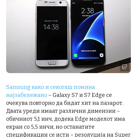
Samsung како и секогаш помина
најзабележано
– Galaxy S7 и S7 Edge се
очекува повторно да бидат хит на пазарот.
Двата уреди имаат различни димензии –
обичниот 5,1 инч, додека Edge моделот има
екран со 5,5 инчи, но останатите
спецификации се исти – резолуција на Super