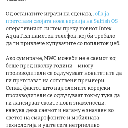
Од останатите играчи на сцената,
Jolla ја
претстави својата нова верзија на Salfish OS
оперативниот систем преку новиот Intex
Aqua Fish паметен телефон, кој би требало
да ги привлече купувачите со поплиток џеб.
Ако сумираме, MWC можеби не е саемот кој
беше пред нколку години – многу
производители се одлучуваат новитетите да
ги претстават на сопствени премиери.
Сепак, фактот што најголемите корејски
производители се одлучуваат токму тука да
ги лансираат своите нови знаменосци,
кажува дека саемот и натаму е значаен во
светот на смартфоните и мобилната
технологија и уште сега нетрпеливо