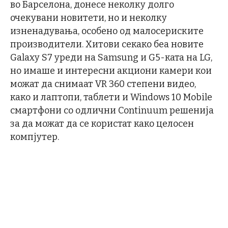
во Барселона, донесе неколку долго
очекувани новитети, но и неколку
изненадувања, особено од малосериските
производители. Хитови секако беа новите
Galaxy S7 уреди на Samsung и G5-ката на LG,
но имаше и интересни акциони камери кои
можат да снимаат VR 360 степени видео,
како и лаптопи, таблети и Windows 10 Mobile
смартфони со одлични Continuum решенија
за да можат да се користат како целосен
компјутер.