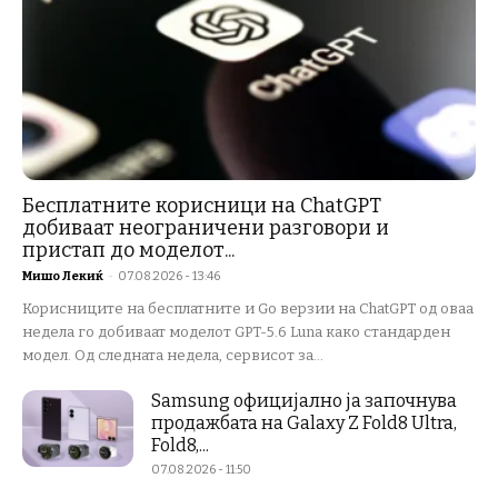
Бесплатните корисници на ChatGPT
добиваат неограничени разговори и
пристап до моделот...
Мишо Лекиќ
-
07.08.2026 - 13:46
Корисниците на бесплатните и Go верзии на ChatGPT од оваа
недела го добиваат моделот GPT-5.6 Luna како стандарден
модел. Од следната недела, сервисот за...
Samsung официјално ја започнува
продажбата на Galaxy Z Fold8 Ultra,
Fold8,...
07.08.2026 - 11:50