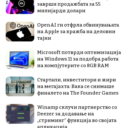
заврши продажбата за 55
милијарди долари
OpenAI ги отфрла обвинувањата
на Apple за кражба на деловни
тајни
Microsoft потврди оптимизација
на Windows 11 за подобра работа
на компјутерите со 8GB RAM
Стартапи, инвеститори и жири
на мегајахта: Вака се снимаше
финалето на The Founder Games
Winamp склучи партнерство со
Deezer за додавање на
„стриминг“ функција во својата
апликација