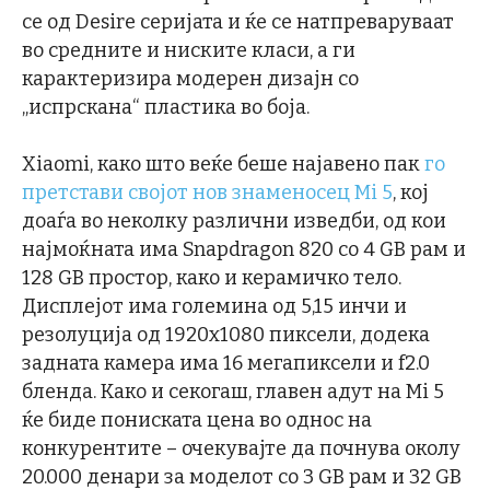
се од Desire серијата и ќе се натпреваруваат
во средните и ниските класи, а ги
карактеризира модерен дизајн со
„испрскана“ пластика во боја.
Xiaomi, како што веќе беше најавено пак
го
претстави својот нов знаменосец Mi 5
, кој
доаѓа во неколку различни изведби, од кои
најмоќната има Snapdragon 820 со 4 GB рам и
128 GB простор, како и керамичко тело.
Дисплејот има големина од 5,15 инчи и
резолуција од 1920х1080 пиксели, додека
задната камера има 16 мегапиксели и f2.0
бленда. Како и секогаш, главен адут на Mi 5
ќе биде пониската цена во однос на
конкурентите – очекувајте да почнува околу
20.000 денари за моделот со 3 GB рам и 32 GB