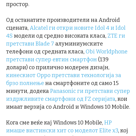
простор.
Од останатите производители на Android
сцената,
Alcatel ги откри новите Idol 4 и Idol
4S
модели од средно високата класа,
ZTE ги
претстави Blade 7
алуминиумските
телефони од средната класа,
Obi Worldphone
претстави супер евтин смартфон
(139
долари) со прилично модерен дизајн,
кинескиот Oppo претстави технологија за
брзо полнење
на смартфоните од само 15
минути, додека
Panasonic ги претстави супер
издржливите смартфони од FZ серијата
, кои
имаат верзија со Android и Windows 10 Mobile.
Кога сме веќе кај Windows 10 Mobile,
HP
имаше вистински хит со моделот Elite x3
, кој