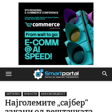
АКТУЕЛНО
НОВОСТИ
ВЕБ И БЕЗБЕДНОСТ
Најголемите „сајбер“
закани од вештачката