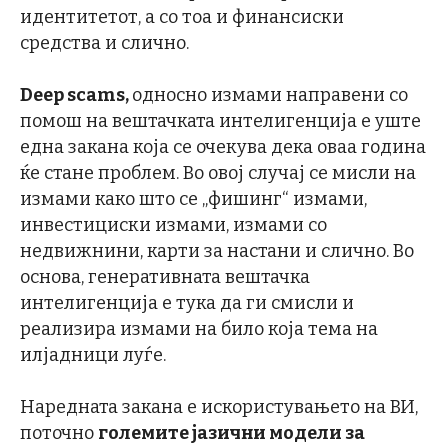
идентитетот, а со тоа и финансиски
средства и слично.
Deep scams,
односно измами направени со
помош на вештачката интелигенција е уште
една закана која се очекува дека оваа година
ќе стане проблем. Во овој случај се мисли на
измами како што се „фишинг“ измами,
инвестициски измами, измами со
недвижнини, карти за настани и слично. Во
основа, генеративната вештачка
интелигенција е тука да ги смисли и
реализира измами на било која тема на
илјадници луѓе.
Наредната закана е искористувањето на ВИ,
поточно
големите јазични модели за