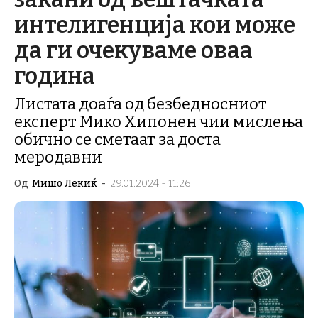
интелигенција кои може
да ги очекуваме оваа
година
Листата доаѓа од безбедносниот
експерт Мико Хипонен чии мислења
обично се сметаат за доста
меродавни
Од
Мишо Лекиќ
-
29.01.2024 - 11:26