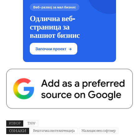
ИЗВОР
TNW
ОЗНАКИ
Вештачка интелигенција
Малициозен софтвер