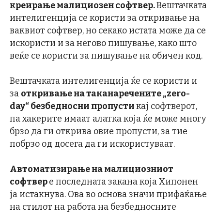
креирање малициозен софтвер.
Вештачката
интелигенција се користи за откривање на
ваквиот софтвер, но секако истата може да се
искористи и за негово пишување, како што
веќе се користи за пишување на обичен код.
Вештачката интелигенција ќе се користи и
за
откривање на таканаречените „
zero-
day
“ безбедносни пропусти
кај софтверот,
па хакерите имаат алатка која ќе може многу
брзо да ги открива овие пропусти, за тие
побрзо од досега да ги искористуваат.
Автоматизирање на малициозниот
софтвер
е последната закана која Хипонен
ја истакнува. Ова во основа значи прифаќање
на стилот на работа на безбедносните