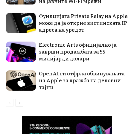
на јавните Wi-Fi мрежи
Функцијата Private Relay на Apple
може да ја открие вистинската IP
адреса на уредот
Electronic Arts официјално ја
заврши продажбата за 55
милијарди долари
OpenAI ги отфрла обвинувањата
на Apple за кражба на деловни
тајни