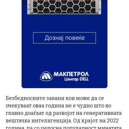
Безбедносните закани кои може да се
очекуваат оваа година не е чудно што во
главно доаѓаат од развојот на генеративната
вештачка интелигенција. Од крајот на 2022
година, па со целосна популарност минатата,