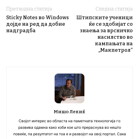
Претходна статија
Следна статија
Sticky Notes во Windows
Штипските ученици
дојде на ред да добие
ќе се здобијат со
надградба
знаења за врсничко
насилство во
кампањата на
„Макпетрол“
Мишо Лекиќ
Својот интерес во областа на паметната технологија го
развива одамна како хоби кое што прераснува во нешто
повеќе, па резултатот на тоа е и развојот на овој портал. Сака