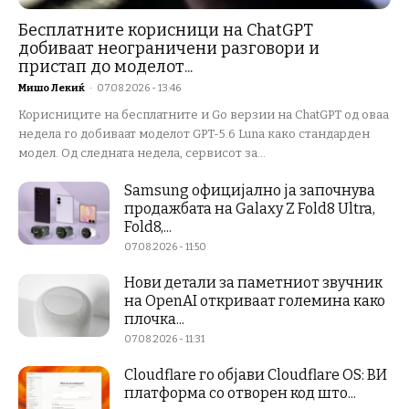
Бесплатните корисници на ChatGPT
добиваат неограничени разговори и
пристап до моделот...
Мишо Лекиќ
-
07.08.2026 - 13:46
Корисниците на бесплатните и Go верзии на ChatGPT од оваа
недела го добиваат моделот GPT-5.6 Luna како стандарден
модел. Од следната недела, сервисот за...
Samsung официјално ја започнува
продажбата на Galaxy Z Fold8 Ultra,
Fold8,...
07.08.2026 - 11:50
Нови детали за паметниот звучник
на OpenAI откриваат големина како
плочка...
07.08.2026 - 11:31
Cloudflare го објави Cloudflare OS: ВИ
платформа со отворен код што...