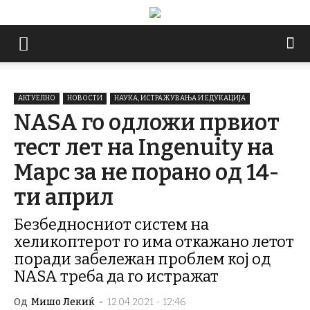
АКТУЕЛНО
НОВОСТИ
НАУКА, ИСТРАЖУВАЊА И ЕДУКАЦИЈА
NASA го одложи првиот
тест лет на Ingenuity на
Марс за не порано од 14-
ти април
Безбедносниот систем на
хеликоптерот го има откажано летот
поради забележан проблем кој од
NASA треба да го истражат
Од
Мишо Лекиќ
-
12.04.2021 - 12:46