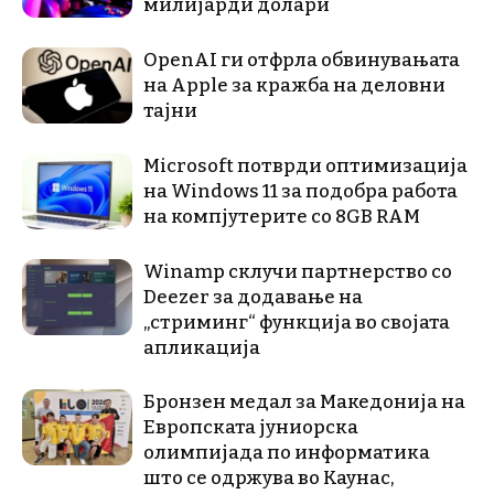
милијарди долари
OpenAI ги отфрла обвинувањата
на Apple за кражба на деловни
тајни
Microsoft потврди оптимизација
на Windows 11 за подобра работа
на компјутерите со 8GB RAM
Winamp склучи партнерство со
Deezer за додавање на
„стриминг“ функција во својата
апликација
Бронзен медал за Македонија на
Европската јуниорска
олимпијада по информатика
што се одржува во Каунас,