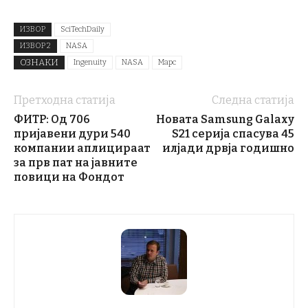
ИЗВОР
SciTechDaily
ИЗВОР 2
NASA
ОЗНАКИ
Ingenuity
NASA
Марс
Претходна статија
Следна статија
ФИТР: Од 706
Новата Samsung Galaxy
пријавени дури 540
S21 серија спасува 45
компании аплицираат
илјади дрвја годишно
за прв пат на јавните
повици на Фондот