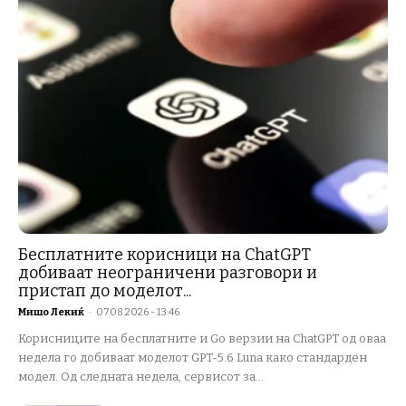
Бесплатните корисници на ChatGPT
добиваат неограничени разговори и
пристап до моделот...
Мишо Лекиќ
-
07.08.2026 - 13:46
Корисниците на бесплатните и Go верзии на ChatGPT од оваа
недела го добиваат моделот GPT-5.6 Luna како стандарден
модел. Од следната недела, сервисот за...