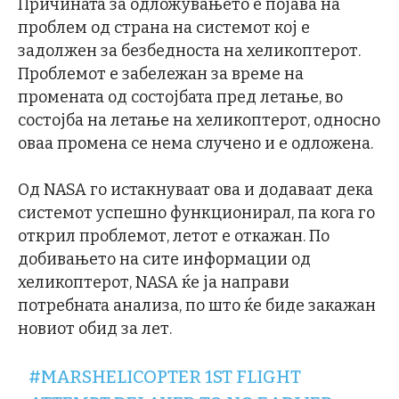
Причината за одложувањето е појава на
проблем од страна на системот кој е
задолжен за безбедноста на хеликоптерот.
Проблемот е забележан за време на
промената од состојбата пред летање, во
состојба на летање на хеликоптерот, односно
оваа промена се нема случено и е одложена.
Од NASA го истакнуваат ова и додаваат дека
системот успешно функционирал, па кога го
открил проблемот, летот е откажан. По
добивањето на сите информации од
хеликоптерот, NASA ќе ја направи
потребната анализа, по што ќе биде закажан
новиот обид за лет.
#MARSHELICOPTER
1ST FLIGHT