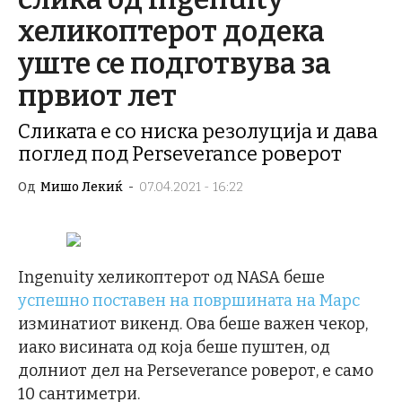
хеликоптерот додека
уште се подготвува за
првиот лет
Сликата е со ниска резолуција и дава
поглед под Perseverance роверот
Од
Мишо Лекиќ
-
07.04.2021 - 16:22
Ingenuity хеликоптерот од NASA беше
успешно поставен на површината на Марс
изминатиот викенд. Ова беше важен чекор,
иако висината од која беше пуштен, од
долниот дел на Perseverance роверот, е само
10 сантиметри.