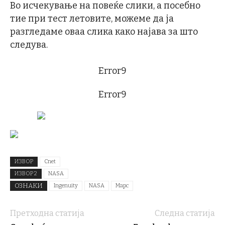
Во исчекување на повеќе слики, а посебно
тие при тест летовите, можеме да ја
разгледаме оваа слика како најава за што
следува.
Error9
Error9
ИЗВОР
Cnet
ИЗВОР 2
NASA
ОЗНАКИ
Ingenuity
NASA
Марс
Претходна статија
Следна статија