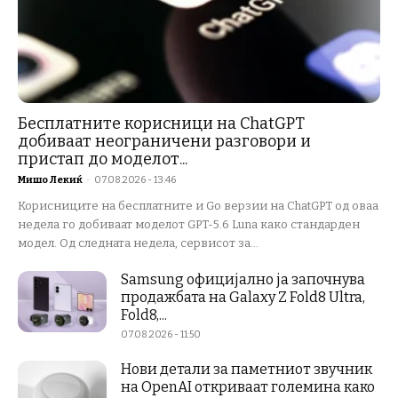
Бесплатните корисници на ChatGPT
добиваат неограничени разговори и
пристап до моделот...
Мишо Лекиќ
-
07.08.2026 - 13:46
Корисниците на бесплатните и Go верзии на ChatGPT од оваа
недела го добиваат моделот GPT-5.6 Luna како стандарден
модел. Од следната недела, сервисот за...
Samsung официјално ја започнува
продажбата на Galaxy Z Fold8 Ultra,
Fold8,...
07.08.2026 - 11:50
Нови детали за паметниот звучник
на OpenAI откриваат големина како