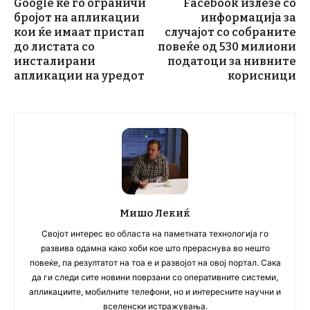
Google ќе го ограничи
Facebook излезе со
бројот на апликации
информација за
кои ќе имаат пристап
случајот со собраните
до листата со
повеќе од 530 милиони
инсталирани
податоци за нивните
апликации на уредот
корисници
Мишо Лекиќ
Својот интерес во областа на паметната технологија го
развива одамна како хоби кое што прераснува во нешто
повеќе, па резултатот на тоа е и развојот на овој портал. Сака
да ги следи сите новини поврзани со оперативните системи,
апликациите, мобилните телефони, но и интересните научни и
вселенски истражувања.