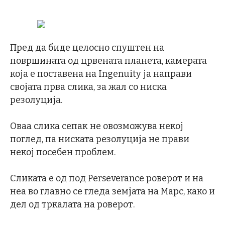
Пред да биде целосно спуштен на
површината од црвената планета, камерата
која е поставена на Ingenuity ја направи
својата прва слика, за жал со ниска
резолуција.
Оваа слика сепак не овозможува некој
поглед, па ниската резолуција не прави
некој посебен проблем.
Сликата е од под Perseverance роверот и на
неа во главно се гледа земјата на Марс, како и
дел од тркалата на роверот.