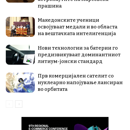
прашина
Македонските ученици
освојуваат медали и во областа
на вештачката интелигенција
Нови технологии за батерии го
предизвикуваат доминантниот
литиум-јонски стандард
Прв комерцијален сателит со
нуклеарно напојување лансиран
во орбитата