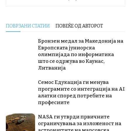
ПОВРЗАНИ СТАТИИ
ПОВЕЌЕ ОД АВТОРОТ
Бронзен медал за Македонија на
Европската јуниорска
олимпијада по информатика
што се одржува во Каунас,
Литванија
Семос Едукација ги менува
програмите со интеграција на AI
алатки според потребите на
професиите
NASA ги утврди првичните
ограничувања за изложеност на
астронаутите на марсовска