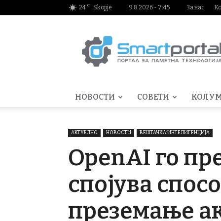
C
24
Skopje
9.8.2026 - 7:45
За нас
К
Smartportal.mk
НОВОСТИ
СОВЕТИ
КОЛУ
АКТУЕЛНО
НОВОСТИ
ВЕШТАЧКА ИНТЕЛИГЕНЦИЈА
OpenAI го пр
спојува спос
преземање а