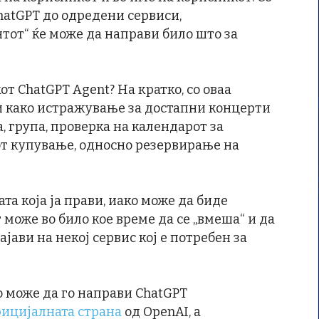
hatGPT до одредени сервиси,
ентот“ ќе може да направи било што за
т ChatGPT Agent? На кратко, со оваа
ти како истражување за достапни концерти
, група, проверка на календарот за
от купување, односно резервирање на
та која ја прави, иако може да биде
 може во било кое време да се „вмеша“ и да
ајави на некој сервис кој е потребен за
о може да го направи ChatGPT
ицијалната страна
од OpenAI, а