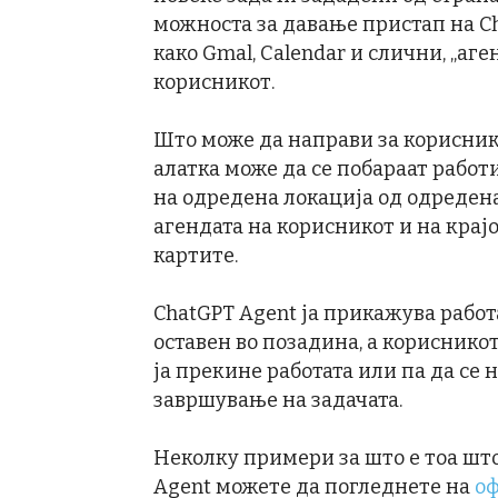
можноста за давање пристап на C
како Gmal, Calendar и слични, „аг
корисникот.
Што може да направи за кориснико
алатка може да се побараат рабо
на одредена локација од одредена
агендата на корисникот и на крај
картите.
ChatGPT Agent ја прикажува работа
оставен во позадина, а корисникот
ја прекине работата или па да се н
завршување на задачата.
Неколку примери за што е тоа шт
Agent можете да погледнете на
оф