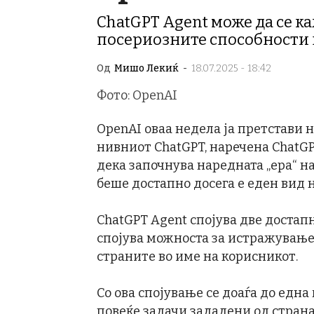
ChatGPT Agent може да се ка
посериозните способности 
Од
Мишо Лекиќ
-
18.07.2025 - 18:42
Фото: OpenAI
OpenAI оваа недела ја претстави 
нивниот ChatGPT, наречена ChatGP
дека започнува наредната „ера“ н
беше достапно досега е еден вид 
ChatGPT Agent спојува две достап
спојува можноста за истражување 
страните во име на корисникот.
Со ова спојување се доаѓа до една
повеќе задачи зададени од страна