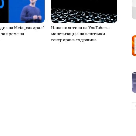
дел на Meta „хакирал“
Нова политика на YouTube за
 за време на
монетизација на вештачки
е
генерирана содржина