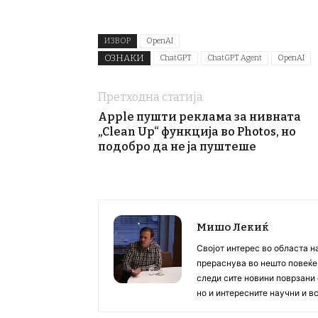
ИЗВОР
OpenAI
ОЗНАКИ
ChatGPT
ChatGPT Agent
OpenAI
Претходна статија
Apple пушти реклама за нивната
„Clean Up“ функција во Photos, но
подобро да не ја пуштеше
Мишо Лекиќ
Својот интерес во областа н
прераснува во нешто повеќе, 
следи сите новини поврзани 
но и интересните научни и 