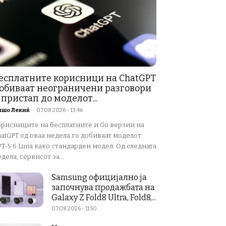
есплатните корисници на ChatGPT
обиваат неограничени разговори
 пристап до моделот...
ишо Лекиќ
-
07.08.2026 - 13:46
орисниците на бесплатните и Go верзии на
atGPT од оваа недела го добиваат моделот
T-5.6 Luna како стандарден модел. Од следната
дела, сервисот за...
Samsung официјално ја
започнува продажбата на
Galaxy Z Fold8 Ultra, Fold8,...
07.08.2026 - 11:50