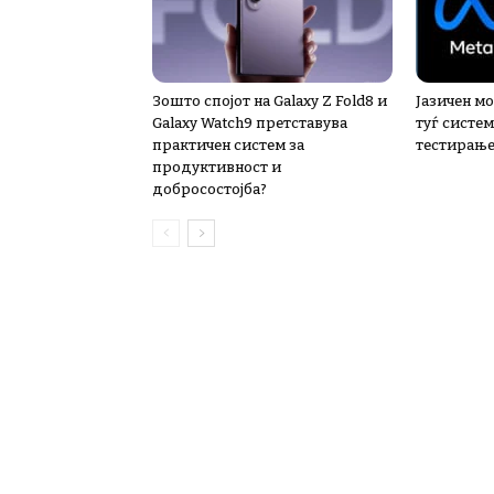
Зошто спојот на Galaxy Z Fold8 и
Јазичен мо
Galaxy Watch9 претставува
туѓ систем
практичен систем за
тестирањ
продуктивност и
добросостојба?