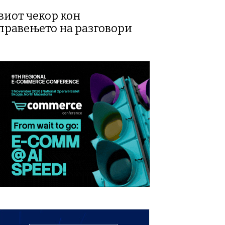
рвиот чекор кон
правењето на разговори