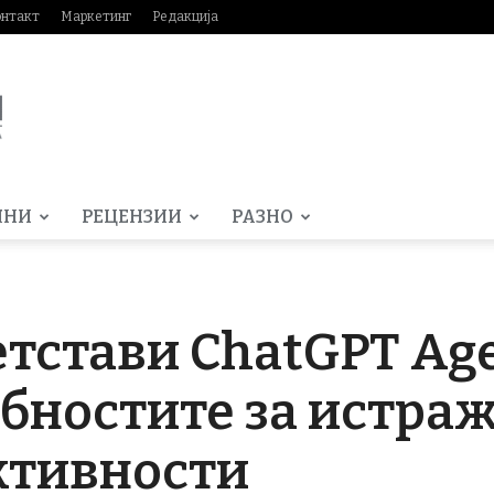
онтакт
Маркетинг
Редакција
МНИ
РЕЦЕНЗИИ
РАЗНО
етстави ChatGPT Age
обностите за истра
ктивности