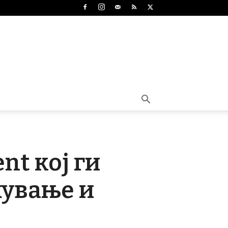
nt кој ги
жување и