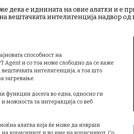
же дека е иднината на овие алатки и е п
на вештачката интелигенција надвор од 
најновата способност на
T Agent и со тоа може слободно да се каже
а вештачката интелигенција, а тоа што
на загревање.
ни функции досега во една, односно ги
и можноста за интеракција со веб
 моќна алатка која ќе може да изврши
 на корисникот и во име на корисникот. Со