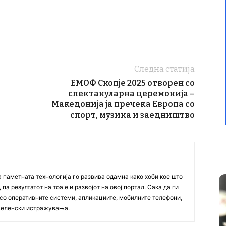
Следна статија
ЕМОФ Скопје 2025 отворен со
спектакуларна церемонија –
Македонија ја пречека Европа со
спорт, музика и заедништво
а паметната технологија го развива одамна како хоби кое што
па резултатот на тоа е и развојот на овој портал. Сака да ги
со оперативните системи, апликациите, мобилните телефони,
вселенски истражувања.