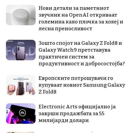
Нови детали за паметниот
звучник на OpenAI откриваат
големина како плочка за хокеј и
лесна преносливост
Зошто спојот на Galaxy Z Fold8 и
Galaxy Watch9 претставува
практичен систем за
продуктивност и добросостојба?
Европските потрошувачи го
купуваат новиот Samsung Galaxy
Z Fold8
Electronic Arts официјално ја
заврши продажбата за 55
милијарди долари