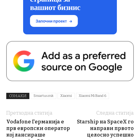
ОЗНАКИ
Smartus.mk
Xiaomi
Xiaomi Mi Band 6
Претходна статија
Следна статија
Vodafone Германија е
Starship на SpaceX го
прв европски оператор
направи првото
кој лансираше
целосно успешно