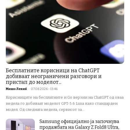
Бесплатните корисници на ChatGPT
добиваат неограничени разговори и
пристап до моделот...
Мишо Лекиќ
-
07.08.2026 - 13:46
Корисниците на бесплатните и Go верзии на ChatGPT од оваа
недела го добиваат моделот GPT-5.6 Luna како стандарден
модел. Од следната недела, сервисот за...
Samsung официјално ја започнува
продажбата на Galaxy Z Fold8 Ultra,