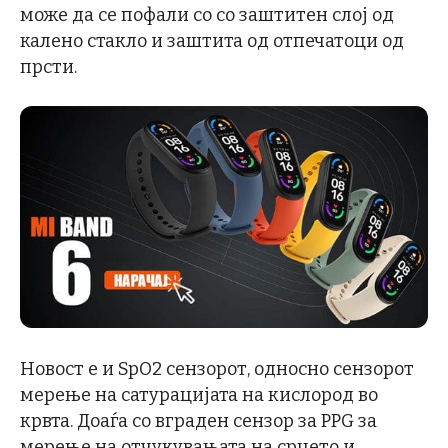
може да се пофали со со заштитен слој од
калено стакло и заштита од отпечатоци од
прсти.
Новост е и SpO2 сензорот, односно сензорот
мерење на сатурацијата на кислород во
крвта. Доаѓа со вграден сензор за PPG за
мерење на отчукувањата на срцето и