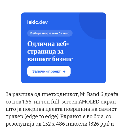
За разлика од претходникот, Mi Band 6 доаѓа
со нов 1,56-инчен full-screen AMOLED екран
што ја покрива целата површина на самиот
тракер (edge to edge). Екранот е во боја, со
резолуција од 152 x 486 пиксели (326 ppi) и