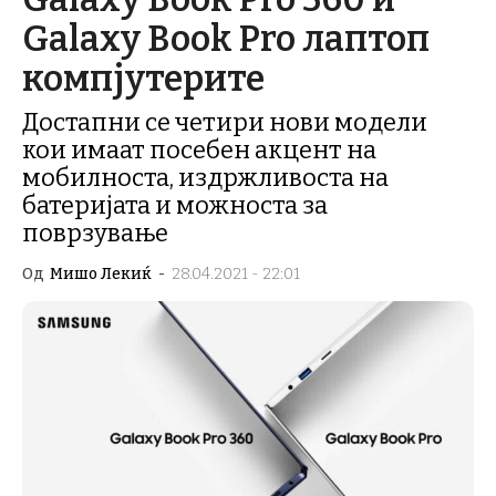
Galaxy Book Pro лаптоп
компјутерите
Достапни се четири нови модели
кои имаат посебен акцент на
мобилноста, издржливоста на
батеријата и можноста за
поврзување
Од
Мишо Лекиќ
-
28.04.2021 - 22:01