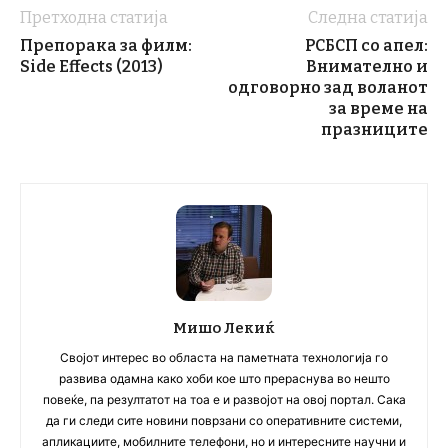
Претходна статија
Следна статија
Препорака за филм:
РСБСП со апел:
Side Effects (2013)
Внимателно и
одговорно зад воланот
за време на
празниците
Мишо Лекиќ
Својот интерес во областа на паметната технологија го
развива одамна како хоби кое што прераснува во нешто
повеќе, па резултатот на тоа е и развојот на овој портал. Сака
да ги следи сите новини поврзани со оперативните системи,
апликациите, мобилните телефони, но и интересните научни и