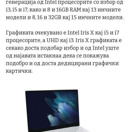
генерација од Intel процесорите со избор од
i3, i5 и i7, како и 8 и 16GB RAM кај 13 инчните
модели и 8, 16 и 32GB кај 15 инчните модели.
Графиката очекувано е Intel Iris X кај i5 и i7
процесорите, а UHD кај i3. Iris X графиката е
секако доста подобар избор и од Intel уште
од најавата истакнаа дека се покажува
подобро и од доста дедицирани графички
картички.