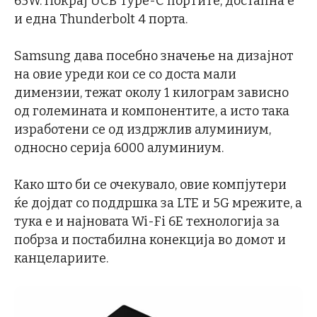
65W. Покрај UCB Type-C портите, достапна е
и една Thunderbolt 4 порта.
Samsung дава посебно значење на дизајнот
на овие уреди кои се со доста мали
димензии, тежат околу 1 килограм зависно
од големината и компонентите, а исто така
изработени се од издржлив алуминиум,
односно серија 6000 алуминиум.
Како што би се очекувало, овие компјутери
ќе дојдат со поддршка за LTE и 5G мрежите, а
тука е и најновата Wi-Fi 6E технологија за
побрза и постабилна конекција во домот и
канцелариите.