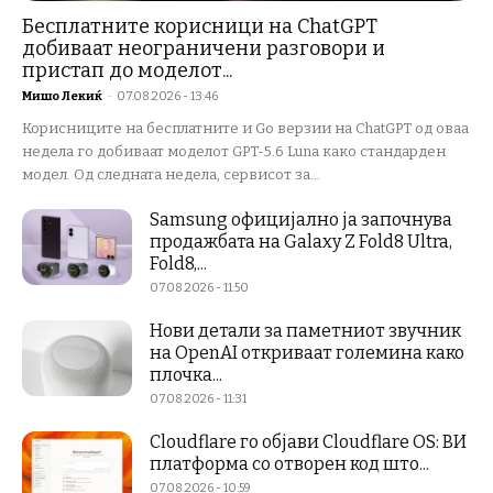
Бесплатните корисници на ChatGPT
добиваат неограничени разговори и
пристап до моделот...
Мишо Лекиќ
-
07.08.2026 - 13:46
Корисниците на бесплатните и Go верзии на ChatGPT од оваа
недела го добиваат моделот GPT-5.6 Luna како стандарден
модел. Од следната недела, сервисот за...
Samsung официјално ја започнува
продажбата на Galaxy Z Fold8 Ultra,
Fold8,...
07.08.2026 - 11:50
Нови детали за паметниот звучник
на OpenAI откриваат големина како
плочка...
07.08.2026 - 11:31
Cloudflare го објави Cloudflare OS: ВИ
платформа со отворен код што...
07.08.2026 - 10:59