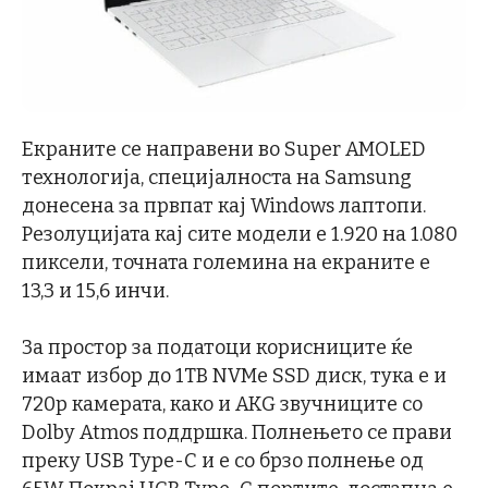
Екраните се направени во Super AMOLED
технологија, специјалноста на Samsung
донесена за првпат кај Windows лаптопи.
Резолуцијата кај сите модели е 1.920 на 1.080
пиксели, точната големина на екраните е
13,3 и 15,6 инчи.
За простор за податоци корисниците ќе
имаат избор до 1TB NVMe SSD диск, тука е и
720p камерата, како и AKG звучниците со
Dolby Atmos поддршка. Полнењето се прави
преку USB Type-C и е со брзо полнење од