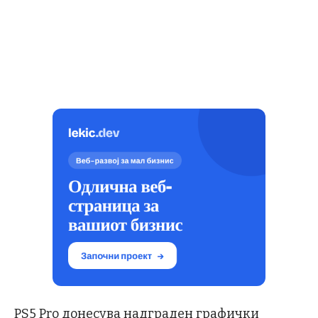
PS5 Pro донесува надграден графички