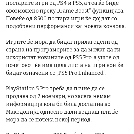
постарите игри од PS4 и PS5, а тоа ќе биде
овозможено преку „Game Boost“ функцијата.
Повеќе од 8500 постари игри ќе дојдат со
подобрени перформанси кај новата конзола.
Игрите ќе мора да бидат прилагодени од
страна на програмерите за да можат да ги
искористат новините од PS5 Pro, а уште од
почетокот ќе има цела листа на игри кои ќе
бидат означени со „PS5 Pro Enhanced“.
PlayStation 5 Pro треба да почне да се
продава од 7 ноември, но засега немам
информација кога би била достапна во
Македонија, односно дали веднаш или ќе
мора да се почека некој период.