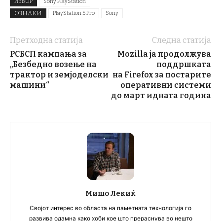
ИЗВОР
Sony PlayStation
ОЗНАКИ
PlayStation 5 Pro
Sony
Претходна статија
Следна статија
РСБСП кампања за
Mozilla ја продолжува
„Безбедно возење на
поддршката
трактор и земјоделски
на Firefox за постарите
машини“
оперативни системи
до март идната година
Мишо Лекиќ
Својот интерес во областа на паметната технологија го
развива одамна како хоби кое што прераснува во нешто