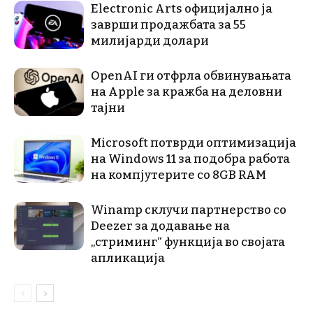
Electronic Arts официјално ја
заврши продажбата за 55
милијарди долари
OpenAI ги отфрла обвинувањата
на Apple за кражба на деловни
тајни
Microsoft потврди оптимизација
на Windows 11 за подобра работа
на компјутерите со 8GB RAM
Winamp склучи партнерство со
Deezer за додавање на
„стриминг“ функција во својата
апликација