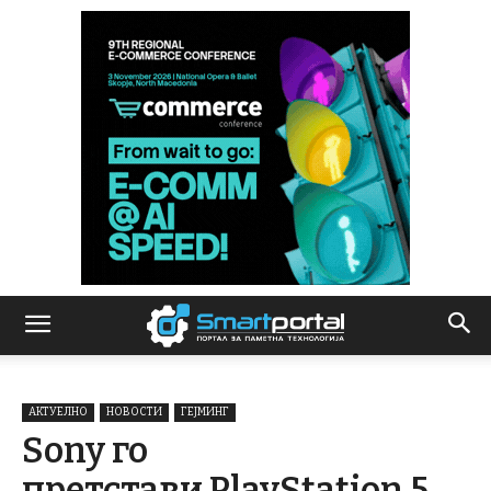
АКТУЕЛНО
НОВОСТИ
ГЕЈМИНГ
Sony го
претстави PlayStation 5