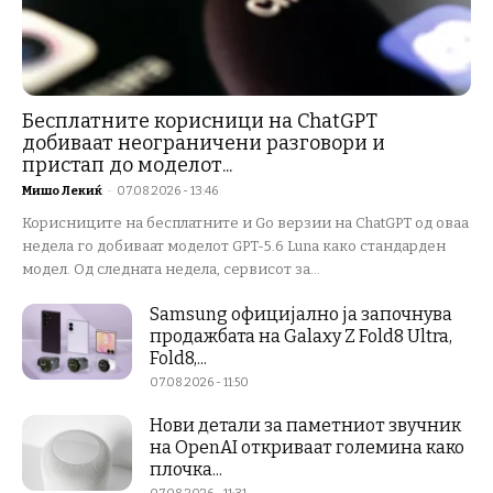
Бесплатните корисници на ChatGPT
добиваат неограничени разговори и
пристап до моделот...
Мишо Лекиќ
-
07.08.2026 - 13:46
Корисниците на бесплатните и Go верзии на ChatGPT од оваа
недела го добиваат моделот GPT-5.6 Luna како стандарден
модел. Од следната недела, сервисот за...
Samsung официјално ја започнува
продажбата на Galaxy Z Fold8 Ultra,
Fold8,...
07.08.2026 - 11:50
Нови детали за паметниот звучник
на OpenAI откриваат големина како
плочка...