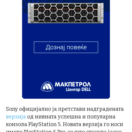
Sony официјално ја претстави надградената
верзија
од нивната успешна и популарна
конзола PlayStation 5. Новата верзија го носи
името PlayStation 5 Pro, со што станува јасно