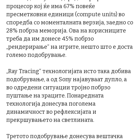
процесор кој ќе има 67% повеќе
пресметковни единици (compute units) во
споредба со моменталната верзија, заедно со
28% побрза меморија. Ова на корисниците
треба да им донесе 45% побрзо
„рендерирање“ на игрите, нешто што е доста
големо подобрување.
„Ray Tracing“ технологијата исто така добива
подобрување, а од Sony најавуваат дупло, а
во одредени ситуации тројно побрзо
пуштање на зраците. Понаредната
технологија донесува поголема
динамичност во рефлексијата и
прекршувањето на светлината.
Третото подобрување донесува вештачка