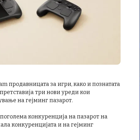
team продавницата за игри, како и познатата
, претставија три нови уреди кои
вање на гејминг пазарот.
 поголема конкуренција на пазарот на
мала конкуренцијата и на гејминг