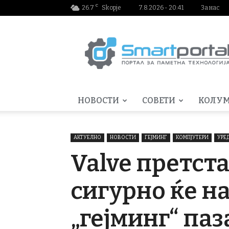
C
26.7
Skopje
7.8.2026 - 20:41
За нас
Smartportal.mk
НОВОСТИ
СОВЕТИ
КОЛУ
АКТУЕЛНО
НОВОСТИ
ГЕЈМИНГ
КОМПЈУТЕРИ
УРЕ
Valve претст
сигурно ќе н
„гејминг“ паз