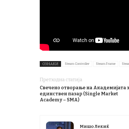
ОЗНАКИ
Steam Controller
Steam Frame
Stea
Претходна статија
Свечено отворање на Академијата 
единствен пазар (Single Market
Academy – SMA)
Мишо Лекиќ