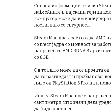
Според информациите, иако Steam 
најмоќните и најскапи гејмин комп
компјутер може да им конкурира н
постигнато со сигурност.
Steam Machine доаѓа со два AMD ч
со шест јадра со можност за работ
направен со AMD RDNA 3 архитект
со 8GB.
Од тоа што може да се прочита од
да го разгледаат и пробаат овој к
ниво од PlayStation 5 Pro, па и под
Инаку, Steam Machine е направен 
сантиметри, што значи дека уредо
да биде поставен.