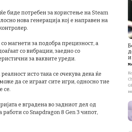
ко ќе биде потребен за користење на Steam
елосно нова генерација кој е направен на
 контролер.
 со магнети за подобра прецизност, а
Б
доаѓаат со вибрации, заедно со
д
и
ристични за ваквите уреди.
М
реалност исто така се очекува дека ќе
К
Ch
може да се играат сите игри, односно тие
GP
е се.
не
ријата е вградена во задниот дел од
 работи со Snapdragon 8 Gen 3 чипот,