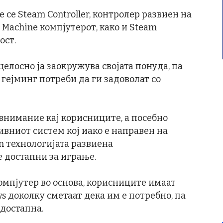
e се Steam Controller, контролер развиен на
 Machine компјутерот, како и Steam
ост.
 целосно ја заокружува својата понуда, па
гејминг потреби да ги задоволат со
внимание кај корисниците, а посебно
ивниот систем кој иако е направен на
on технологијата развиена
се достапни за играње.
омпјутер во основа, корисниците имаат
 доколку сметаат дека им е потребно, па
 достапна.