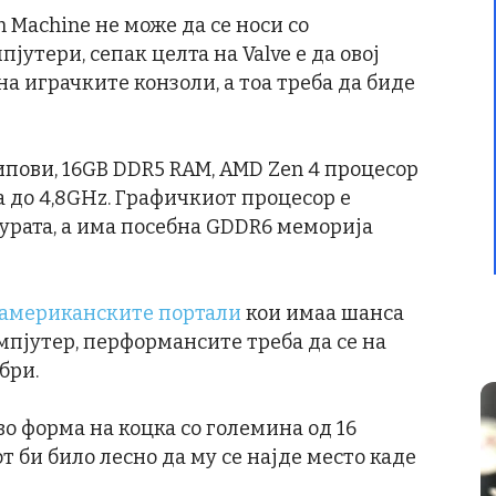
Machine не може да се носи со
јутери, сепак целта на Valve е да овој
а играчките конзоли, а тоа треба да биде
ипови, 16GB DDR5 RAM, AMD Zen 4 процесор
а до 4,8GHz. Графичкиот процесор е
урата, а има посебна GDDR6 меморија
американските портали
кои имаа шанса
омпјутер, перформансите треба да се на
обри.
во форма на коцка со големина од 16
т би било лесно да му се најде место каде