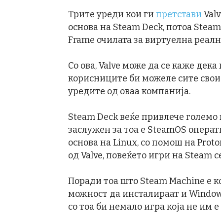
Трите уреди кои ги
претстави
Valv
основа на Steam Deck, потоа Steam
Frame очилата за виртуелна реалн
Со ова, Valve може да се каже дека
корисниците би можеле сите свои 
уредите од оваа компанија.
Steam Deck веќе привлече големо 
заслужен за тоа е SteamOS операт
основа на Linux, со помош на Prot
од Valve, повеќето игри на Steam 
Поради тоа што Steam Machine е к
можност да инсталираат и Windows
со тоа би немало игра која не им е