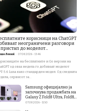
есплатните корисници на ChatGPT
обиваат неограничени разговори
 пристап до моделот...
ишо Лекиќ
-
07.08.2026 - 13:46
орисниците на бесплатните и Go верзии на
atGPT од оваа недела го добиваат моделот
T-5.6 Luna како стандарден модел. Од следната
дела, сервисот за...
Samsung официјално ја
започнува продажбата на
Galaxy Z Fold8 Ultra, Fold8,...
07.08.2026 - 11:50