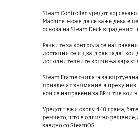
Steam Controller, уредот кој сека
Machine, може да се каже дека е ц
основа на Steam Deck вградениот
Рачките за контрола се направени
достапни се и два „тракпада“ кои 
дополнителните копчиња каракте
Steam Frame очилата за виртуелна 
привлечат внимание, а преку нив 
кои се направени за ВР и тие кои н
Уредот тежи околу 440 грама, бате
ремчето, што е одлично решение, а
заедно со SteamOS.