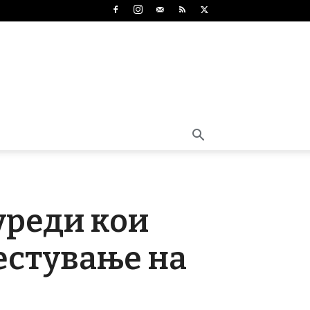
уреди кои
естување на