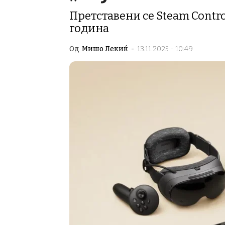
Претставени се Steam Contro
година
Од
Мишо Лекиќ
-
13.11.2025 - 10:49