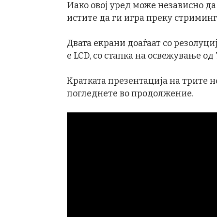
Иако овој уред може независно да 
истите да ги игра преку стриминг
Двата екрани доаѓаат со резолуција
е LCD, со стапка на освежување од 
Кратката презентација на трите но
погледнете во продолжение.