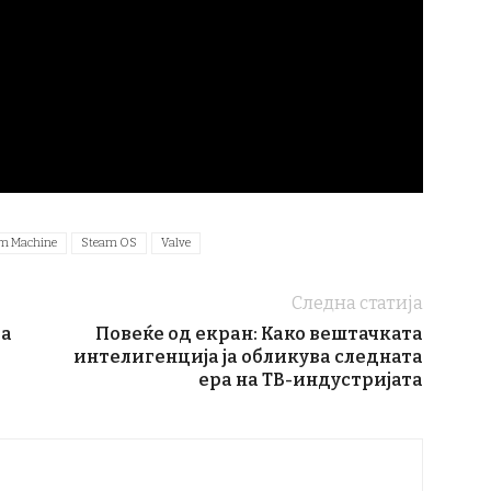
m Machine
Steam OS
Valve
Следна статија
за
Повеќе од екран: Како вештачката
интелигенција ја обликува следната
ера на ТВ-индустријата