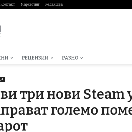
Контакт
Маркетинг
Редакција
МНИ
РЕЦЕНЗИИ
РАЗНО
ДИ
ави три нови Steam 
аправат големо пом
арот