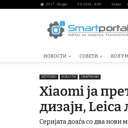
C
30.5
Skopje
9.8.2026 - 8:40
За нас
Smartportal.mk
НОВОСТИ
СОВЕТИ
КОЛУ
АКТУЕЛНО
НОВОСТИ
СМАРТФОНИ
Xiaomi ја пре
дизајн, Leica
Серијата доаѓа со два нови 