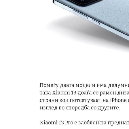
Помеѓу двата модели има делумна 
така Xiaomi 13 доаѓа со рамен диз
страни кои потсетуваат на iPhone 
изглед во споредба со другите.
Xiaomi 13 Pro е заоблен на предна