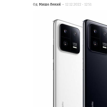
Од
Мишо Лекиќ
-
12.12.2022 - 12:51