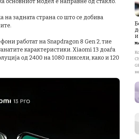
ка основниот модел е направне од стакло.
а на задната страна со што се добива
Б
ите.
д
и
ефони работат на Snapdragon 8 Gen 2, тие
М
танатите карактеристики. Xiaomi 13 доаѓа
К
луција од 2400 на 1080 пиксели, како и 120
Ch
GP
не