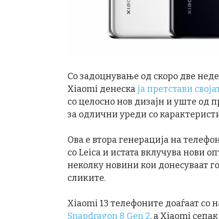
Со задоцнување од скоро две нед
Xiaomi денеска
ја претстави своја
со целосно нов дизајн и уште од п
за одлични уреди со карактеристи
Ова е втора генерација на телефон
со Leica и истата вклучува нови 
неколку новини кои донесуваат г
сликите.
Xiaomi 13 телефоните доаѓаат со 
Snapdragon 8 Gen 2
, а Xiaomi сепа