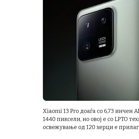
Xiaomi 13 Pro доаѓа со 6,73 инчен
1440 пиксели, но овој е со LPTO те
освежување од 120 херци е прила