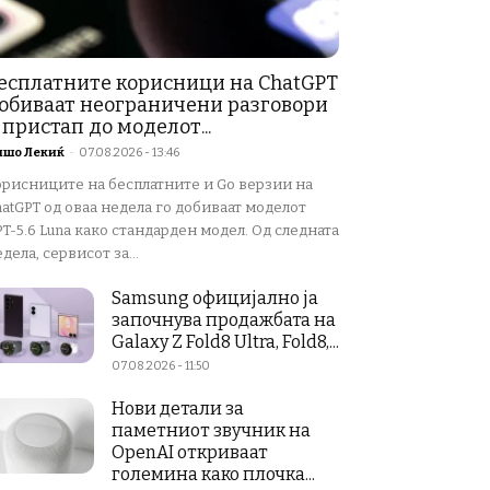
есплатните корисници на ChatGPT
обиваат неограничени разговори
 пристап до моделот...
ишо Лекиќ
-
07.08.2026 - 13:46
орисниците на бесплатните и Go верзии на
atGPT од оваа недела го добиваат моделот
T-5.6 Luna како стандарден модел. Од следната
дела, сервисот за...
Samsung официјално ја
започнува продажбата на
Galaxy Z Fold8 Ultra, Fold8,...
07.08.2026 - 11:50
Нови детали за
паметниот звучник на
OpenAI откриваат
големина како плочка...