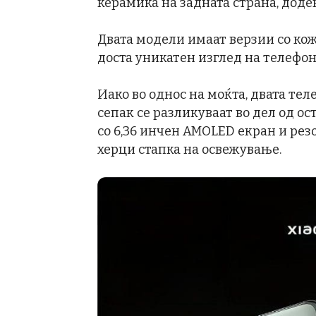
керамика на задната страна, доде
Двата модели имаат верзии со кож
доста уникатен изглед на телефон
Иако во однос на моќта, двата тел
сепак се разликуваат во дел од ос
со 6,36 инчен AMOLED екран и резо
херци стапка на освежување.