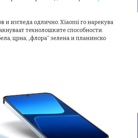
ов и изгледа одлично. Xiaomi го нарекува
акнуваат технолошките способности.
ела, црна, „флора“ зелена и планинско