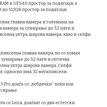
RAM и UFS4.0 простор за податоци, а
8 до 512GB простор за податоци.
селна главна камера и големина на
а камера за сумирање до 3,2 пати и
кселна ултра широка камера, како и селфи
апикселна главна камера, но со помал
 зумирање до 3,2 пати и оптичка
селна ултра широка камера. Селфи
ел, односно има 32 мегапиксели.
3 Pro доаѓа со „лебдечки“ леќи кои
усирање.
а со Leica, доаѓаат со два естетски