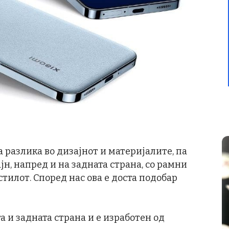
разлика во дизајнот и материјалите, па
ајн, напред и на задната страна, со рамни
стилот. Според нас ова е доста подобар
та и задната страна и е изработен од