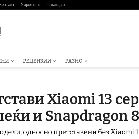
Контакт
Маркетинг
Редакција
МНИ
РЕЦЕНЗИИ
РАЗНО
тстави Xiaomi 13 сер
 леќи и Snapdragon 8
модели, односно претставени без Xiaomi 13