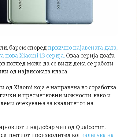
ели, барем според
првично најавената дата
,
та нова Xiaomi 13 серија.
Оваа серија доаѓа
рв поглед може да се види дека се работи
ки од највисоката класа.
и од Xiaomi која е направена во соработка
оптички и пресметковни можности, како и
олеми очекувања за квалитетот на
најновиот и најдобар чип од Qualcomm,
к се третиот производител кој
излегува на