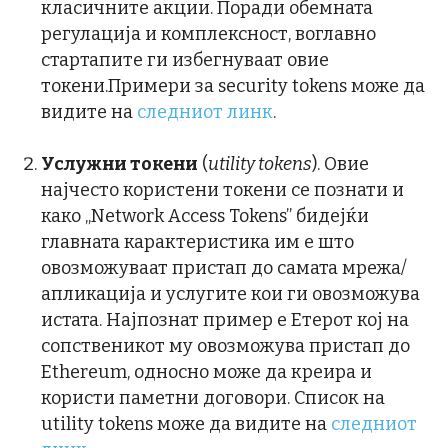
класичните акции. Поради обемната
регулација и комплексност, воглавно
стартапите ги избегнуваат овие
токени.Примери за security tokens може да
видите на
следниот линк
.
Услужни токени
(
utility tokens
). Овие
најчесто користени токени се познати и
како „Network Access Tokens” бидејќи
главната карактеристика им е што
овозможуваат пристап до самата мрежа/
апликација и услугите кои ги овозможува
истата. Најпознат пример е Етерот кој на
сопственикот му овозможува пристап до
Ethereum, односно може да креира и
користи паметни договори. Список на
utility tokens може да видите на
следниот