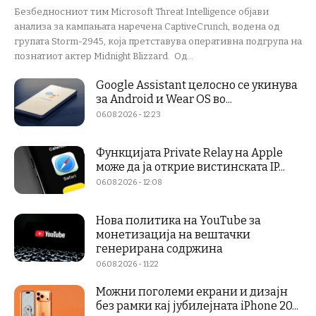
Безбедносниот тим Microsoft Threat Intelligence објави
анализа за кампањата наречена CaptiveCrunch, водена од
групата Storm-2945, која претставува оперативна подгрупа на
познатиот актер Midnight Blizzard. Од...
Google Assistant целосно се укинува
за Android и Wear OS во...
06.08.2026 - 12:23
Функцијата Private Relay на Apple
може да ја открие вистинската IP...
06.08.2026 - 12:08
Нова политика на YouTube за
монетизација на вештачки
генерирана содржина
06.08.2026 - 11:22
Можни поголеми екрани и дизајн
без рамки кај јубилејната iPhone 20...