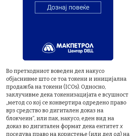
Во претходниот воведен дел накусо
објаснивме што се тоа токени и иницијална
продажба на токени (ICOs). Односно,
заклучивме дека токенизацијата е всушност
„метод со кој се конвертира одредено право
врз средство во дигитален доказ на
блокчеин“, или пак, накусо, еден вид на
доказ во дигитален формат дека ентитет
х
поседува право на користење (или дел од) на