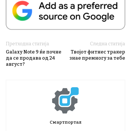
Претходна статија
Следна статија
Galaxy Note 9 ќе почне
Твојот фитнес тракер
да се продава од 24
знае премногу за тебе
август?
Смартпортал