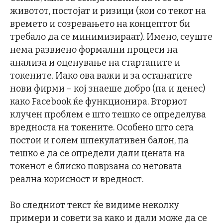
животот, постојат и ризици (кои со текот на
времето и созревањето на концептот би
требало да се минимизираат). Имено, сеуште
нема развиено формални процеси на
анализа и оценување на стартапите и
токените. Иако ова важи и за останатите
нови фирми – кој знаеше добро (па и денес)
како Facebook ќе функционира. Вториот
клучен проблем е што тешко се определува
вредноста на токените. Особено што сега
постои и голем шпекулативен балон, па
тешко е да се определи дали цената на
токенот е блиско поврзана со неговата
реална корисност и вредност.
Во следниот текст ќе видиме неколку
примери и совети за како и дали може да се