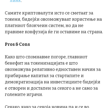
линк
.
Самите криптовалути исто се сметаат за
токени, бидејќи овозможуваат користење на
платниот блокчеин систем, но да не
правиме конфузија ќе ги оставиме на страна.
Pros & Cons
Како што спомнавме погоре, главниот
бенефит на токенизацијата е што
овозможува релативно едноставен начин за
прибирање капитал за стартапите и
демократизација на инвестициите бидејќи
е отворен и достапен за секого а не само за
големите играчи.
Секако, како за секоја новина па и се во