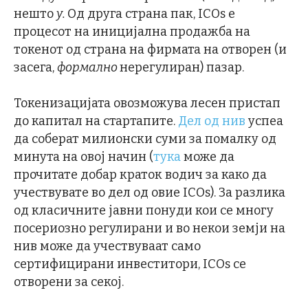
нешто
у.
Од друга страна пак, ICOs е
процесот на иницијална продажба на
токенот од страна на фирмата на отворен (и
засега,
формално
нерегулиран) пазар.
Токенизацијата овозможува лесен пристап
до капитал на стартапите.
Дел од нив
успеа
да соберат милионски суми за помалку од
минута на овој начин (
тука
може да
прочитате добар краток водич за како да
учествувате во дел од овие ICOs). За разлика
од класичните јавни понуди кои се многу
посериозно регулирани и во некои земји на
нив може да учествуваат само
сертифицирани инвеститори, ICOs се
отворени за секој.