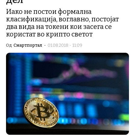
Иако не постои формална
класификација, воглавно, постојат
два вида на токени кои засега се
користат во крипто светот
Од
Смартпортал
-
01.08.2018 - 11:09