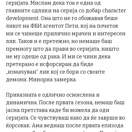
серијата. Мислам дека тоа е една од
главните одлики на серија со добар character
development. Она што не го обожавав беше
ликот на ФБИ агентот Пети, кој на почеток
ми се чинеше прилично мрачен и интересен
лик. Таков и е претежно, но немаше баш
премногу што да прави во серијата, ништо
не му одеше од рака. И ми се чини дека
претерано е исфорсиран да биде
„измачуван“ лик кој се бори со своите
демони. Минорна замерка.
Приказната е одлично осмислена и
динамична. После првата сезона, немаш баш
јасна претстава каде би можела да оди
серијата. Се чувствуваш како да ќе заврши во
ќорсокак. Ама веднаш после првата епизода