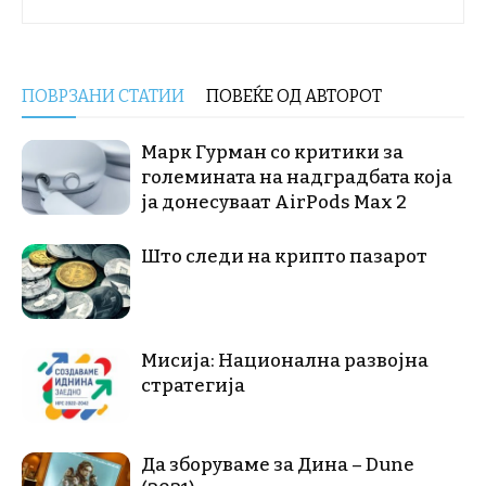
ПОВРЗАНИ СТАТИИ
ПОВЕЌЕ ОД АВТОРОТ
Марк Гурман со критики за
големината на надградбата која
ја донесуваат AirPods Max 2
Што следи на крипто пазарот
Мисија: Национална развојна
стратегија
Да зборуваме за Дина – Dune