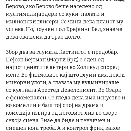
Берово, ако Берово беше населено од
мултимилијардери со куќи-палати и
милионски глисери. Се чини дека планот му
успева. Но, поучени од Брејкинг Бед, знаеме
дека ова нема да трае долго.
Збор два за глумата. Кастингот е предобар.
Џејсон Бејтман (Марти Брд) е еден од
најпотценетите актери во Холивуд според
мене. Во филмовите кај што глуми има некои
минорни улоги, а славата му кулминираше
со култната Арестед Девелопмент. Во Озарк
е феноменален. Се гледа дека има искуство и
во комедии и баш тој спој на драма и
комедија извира од неговиот лик во скоро
секоја сцена. Знае да биде и тензичен и
смешен кога треба. А и контрол фрик, каков