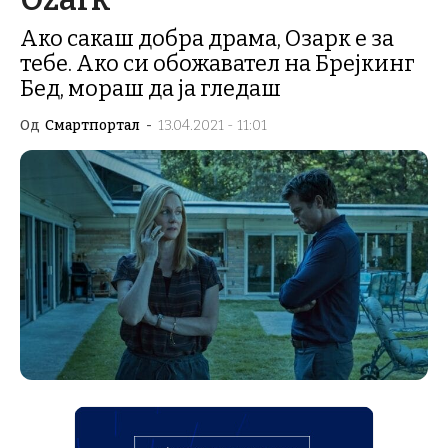
Ако сакаш добра драма, Озарк е за
тебе. Ако си обожавател на Брејкинг
Бед, мораш да ја гледаш
Од
Смартпортал
-
13.04.2021 - 11:01