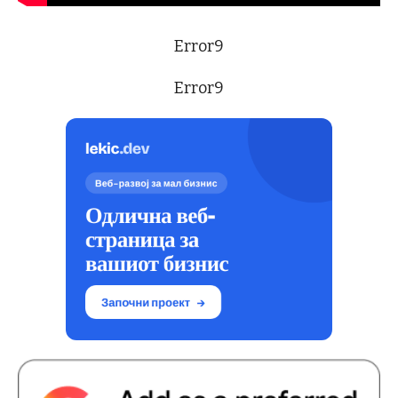
Error9
Error9