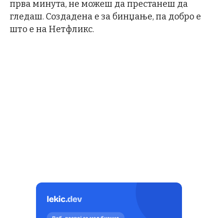
прва минута, не можеш да престанеш да
гледаш. Создадена е за бинџање, па добро е
што е на Нетфликс.