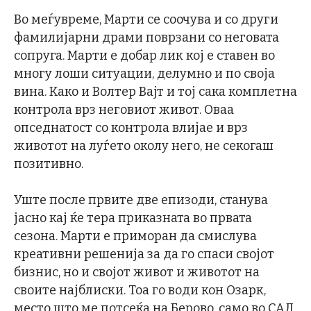
Во меѓувреме, Марти се соочува и со други
фамилијарни драми поврзани со неговата
сопруга. Марти е добар лик кој е ставен во
многу лоши ситуации, делумно и по своја
вина. Како и Волтер Вајт и тој сака комплетна
контрола врз неговиот живот. Оваа
опседнатост со контрола влијае и врз
животот на луѓето околу него, не секогаш
позитивно.
Уште после првите две епизоди, станува
јасно кај ќе тера приказната во првата
сезона. Марти е приморан да смислува
креативни решенија за да го спаси својот
бизнис, но и својот живот и животот на
своите најблиски. Тоа го води кон Озарк,
место што ме потсеќа на Берово, само во САД.