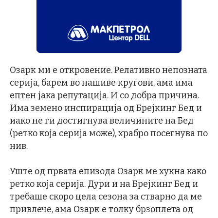
Озарк ми е откровение. Релативно непозната
серија, барем во нашиве кругови, ама има
ептен јака репутација. И со добра причина.
Има земено инспирација од Брејкинг Бед и
иако не ги достигнува величините на Бед
(ретко која серија може), храбро посегнува по
нив.
Уште од првата епизода Озарк ме хукна како
ретко која серија. Дури и на Брејкинг Бед и
требаше скоро цела сезона за стварно да ме
привлече, ама Озарк е толку брзоплета од