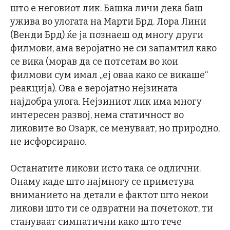
што е неговиот лик. Башка личи дека баш
ужива во улогата на Марти Брд. Лора Лини
(Венди Брд) ќе ја познаеш од многу други
филмови, ама веројатно не си запамтил како
се вика (морав да се потсетам во кои
филмови сум имал „еј оваа како се викаше“
реакција). Ова е веројатно нејзината
најдобра улога. Нејзиниот лик има многу
интересен развој, нема статичност во
ликовите во Озарк, се менуваат, но природно,
не исфорсирано.
Останатите ликови исто така се одлични.
Онаму каде што најмногу се приметува
вниманието на детали е фактот што некои
ликови што ти се одвратни на почетокот, ти
стануваат симпатични како што тече