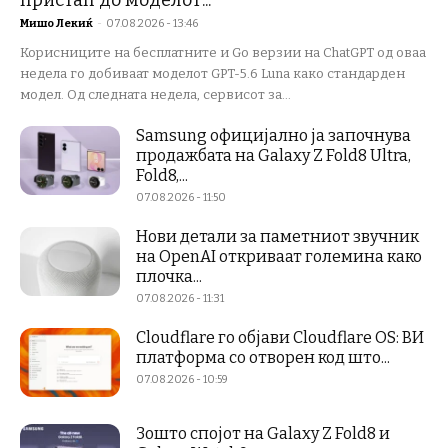
пристап до моделот...
Мишо Лекиќ
-
07.08.2026 - 13:46
Корисниците на бесплатните и Go верзии на ChatGPT од оваа
недела го добиваат моделот GPT-5.6 Luna како стандарден
модел. Од следната недела, сервисот за...
Samsung официјално ја започнува
продажбата на Galaxy Z Fold8 Ultra,
Fold8,...
07.08.2026 - 11:50
Нови детали за паметниот звучник
на OpenAI откриваат големина како
плочка...
07.08.2026 - 11:31
Cloudflare го објави Cloudflare OS: ВИ
платформа со отворен код што...
07.08.2026 - 10:59
Зошто спојот на Galaxy Z Fold8 и