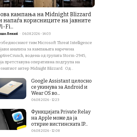
ова кампања на Midnight Blizzard
и напаѓа корисниците на јавните
i-Fi...
ишо Лекиќ
-
06.08.2026 - 14:03
збедносниот тим Microsoft Threat Intelligence
бјави анализа за кампањата наречена
ptiveCrunch, водена од групата Storm-2945,
оја претставува оперативна подгрупа на
знатиот актер Midnight Blizzard. Од...
Google Assistant целосно
се укинува за Android и
Wear OS во...
06.08.2026 - 12:23
Функцијата Private Relay
на Apple може да ја
открие вистинската IP...
06.08.2026 - 12:08