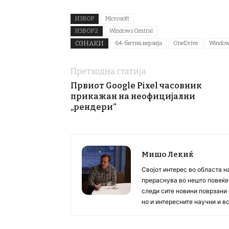
ИЗВОР
Microsoft
ИЗВОР 2
Windows Central
ОЗНАКИ
64-битна верзија
OneDrive
Window
Претходна статија
Првиот Google Pixel часовник
прикажан на неофицијални
„рендери“
Мишо Лекиќ
Својот интерес во областа н
прераснува во нешто повеќе, 
следи сите новини поврзани 
но и интересните научни и 