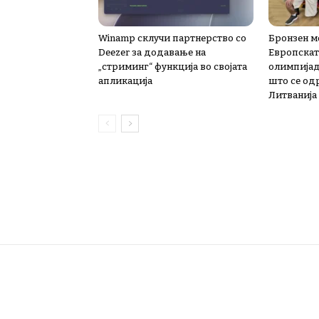
Winamp склучи партнерство со
Бронзен м
Deezer за додавање на
Европскат
„стриминг“ функција во својата
олимпијад
апликација
што се од
Литванија