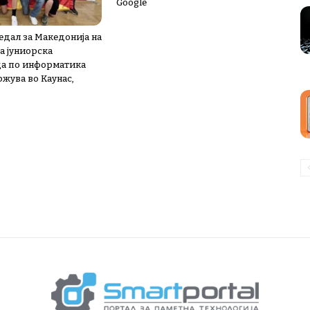
Google
едал за Македонија на
а јуниорска
а по информатика
ржува во Каунас,