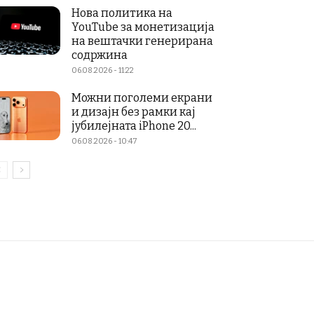
Нова политика на
YouTube за монетизација
на вештачки генерирана
содржина
06.08.2026 - 11:22
Можни поголеми екрани
и дизајн без рамки кај
јубилејната iPhone 20...
06.08.2026 - 10:47