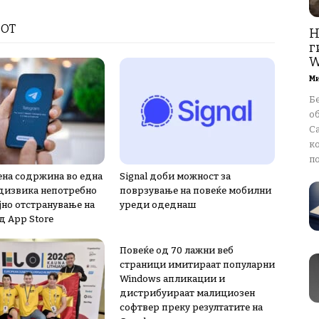
РОТ
Н
г
W
М
Бе
о
Ca
к
по
на содржина во една
Signal доби можност за
дизвика непотребно
поврзување на повеќе мобилни
јно отстранување на
уреди одеднаш
д App Store
Повеќе од 70 лажни веб
страници имитираат популарни
Windows апликации и
дистрибуираат малициозен
софтвер преку резултатите на