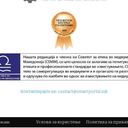
Контактирајте не:
contact@smartportal.mk
Услови за користење
Политика за прива
држани