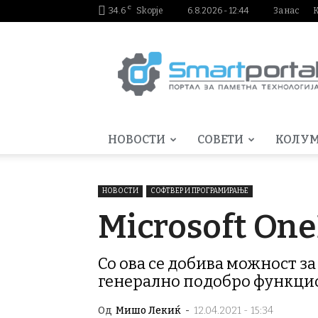
C
34.6
Skopje
6.8.2026 - 12:44
За нас
Smartportal.mk
НОВОСТИ
СОВЕТИ
КОЛУ
НОВОСТИ
СОФТВЕР И ПРОГРАМИРАЊЕ
Microsoft One
Со ова се добива можност за
генерално подобро функци
Од
Мишо Лекиќ
-
12.04.2021 - 15:34