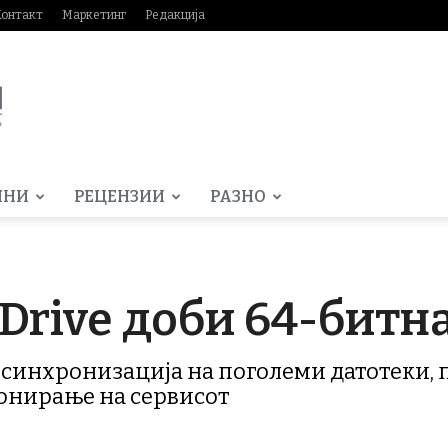
Контакт
Маркетинг
Редакција
МНИ
РЕЦЕНЗИИ
РАЗНО
Drive доби 64-битн
 синхронизација на поголеми датотеки, п
онирање на сервисот