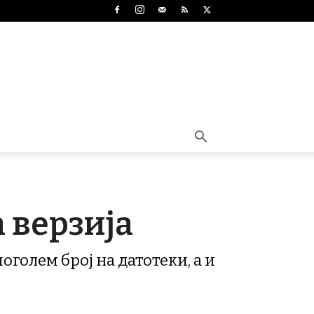
а верзија
оголем број на датотеки, а и