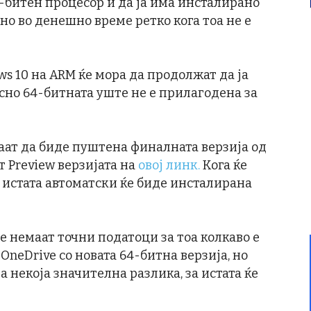
-битен процесор и да ја има инсталирано
 но во денешно време ретко кога тоа не е
s 10 на ARM ќе мора да продолжат да ја
осно 64-битната уште не е прилагодена за
аат да биде пуштена финалната верзија од
т Preview верзијата на
овој линк.
Кога ќе
 истата автоматски ќе биде инсталирана
е немаат точни податоци за тоа колкаво е
neDrive со новата 64-битна верзија, но
 некоја значителна разлика, за истата ќе