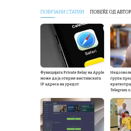
ПОВРЗАНИ СТАТИИ
ПОВЕЌЕ ОД АВТО
Функцијата Private Relay на Apple
Недозволе
може да ја открие вистинската
група пре
IP адреса на уредот
краткотра
Telegram о