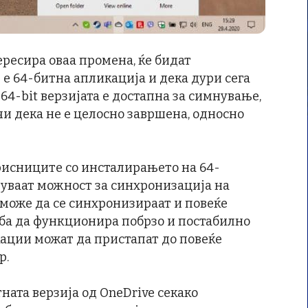
ересира оваа промена, ќе бидат
 е 64-битна апликација и дека дури сега
 64-bit верзијата е достапна за симнување,
ачи дека не е целосно завршена, односно
орисниците со инсталирањето на 64-
чуваат можност за синхронизација на
е може да се синхронизираат и повеќе
еба да функционира побрзо и постабилно
ации можат да пристапат до повеќе
р.
ната верзија од OneDrive секако