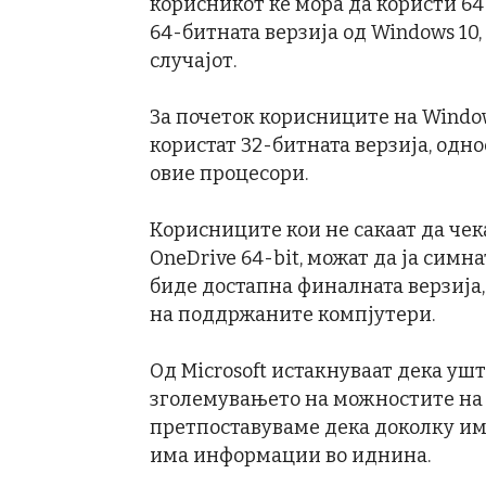
корисникот ќе мора да користи 64
64-битната верзија од Windows 10,
случајот.
За почеток корисниците на Window
користат 32-битната верзија, одн
овие процесори.
Корисниците кои не сакаат да чек
OneDrive 64-bit, можат да ја симна
биде достапна финалната верзија,
на поддржаните компјутери.
Од Microsoft истакнуваат дека ушт
зголемувањето на можностите на O
претпоставуваме дека доколку има
има информации во иднина.