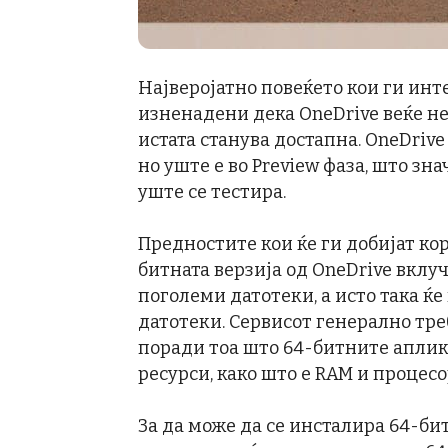
Најверојатно повеќето кои ги инт
изненадени дека OneDrive веќе не
истата станува достапна. OneDrive
но уште е во Preview фаза, што зн
уште се тестира.
Предностите кои ќе ги добијат к
битната верзија од OneDrive вклу
поголеми датотеки, а исто така ќ
датотеки. Сервисот генерално тр
поради тоа што 64-битните аплик
ресурси, како што е RAM и процесо
За да може да се инсталира 64-бит