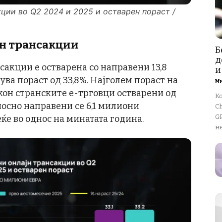
кции во Q2 2024 и 2025 и остварен пораст /
јн трансакции
Б
д
сакции е остварена со направени 13,8
и
ва пораст од 33,8%. Најголем пораст на
М
кон странските е-трговци остварени од
К
осно направени се 6,1 милиони
Ch
GP
еќе во однос на минатата година.
не