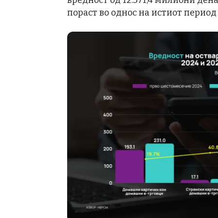
вредност од 12.371,4 милиони ден
пораст во однос на истиот период