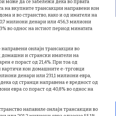
ои може да се забележи дека во првата
та на вкупните трансакции направени кон
ма и во странство, како и од иматели на
60,7 милиони денари или 456,3 милиони
4,3% во однос на истиот период минатата
 направени онлајн трансакции во
од домашни и странски иматели на
ен е пораст од 21,4%. При тоа од
 картичи кон домашните е-трговци
милиони денари или 231,1 милиони евра,
додека од странци направена е вредност од
они евра со пораст од 40,8% во однос на
 странство напавиле онлајн трансакции во