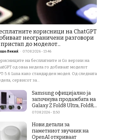
есплатните корисници на ChatGPT
обиваат неограничени разговори
 пристап до моделот...
ишо Лекиќ
-
07.08.2026 - 13:46
орисниците на бесплатните и Go верзии на
atGPT од оваа недела го добиваат моделот
T-5.6 Luna како стандарден модел. Од следната
дела, сервисот за...
Samsung официјално ја
започнува продажбата на
Galaxy Z Fold8 Ultra, Fold8,...
07.08.2026 - 11:50
Нови детали за
паметниот звучник на
OpenAI откриваат