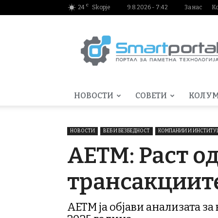
C
24
Skopje
9.8.2026 - 7:42
За нас
К
Smartportal.mk
НОВОСТИ
СОВЕТИ
КОЛУ
НОВОСТИ
ВЕБ И БЕЗБЕДНОСТ
КОМПАНИИ И ИНСТИТУ
АЕТМ: Раст од
трансакциите
АЕТМ ја објави анализата за