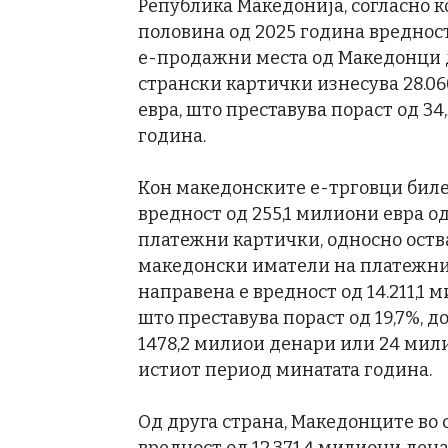
Република Македонија, согласно к
половина од 2025 година вреднос
е-продажни места од Македонци до
странски картички изнесува 28.0
евра, што преставува пораст од 3
година.
Кон македонските е-трговци биле
вредност од 255,1 милиони евра 
платежни картички, односно оствар
македонски иматели на платежни
направена е вредност од 14.211,1 
што преставува пораст од 19,7%, 
1478,2 милиои денари или 24 мили
истиот период минатата година.
Од друга страна, Македонците во