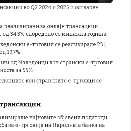
нсакции во Q2 2024 и 2025 и остварен
а реализирани за онлајн трансацкии
т од 34,3% споредено со минатата година
кедонски е-трговци се реализирале 231,1
од 19,7%
ции од Македонци кон странски е-трговци
дноста за 55%
едонците кон странските е-трговци се
 трансакции
нализираше најновите објавени податоци
ба за е-трговија на Народната банка на