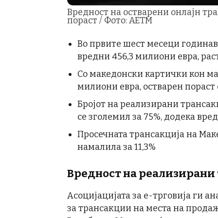
Вредност на остварени онлајн тра
пораст / Фото: АЕТМ
Во првите шест месеци годинав
вредни 456,3 милиони евра, рас
Со македонски картички кон ма
милиони евра, остварен пораст 
Бројот на реализирани трансак
се зголемил за 75%, додека вре
Просечната трансакција на Мак
намалила за 11,3%
Вредност на реализирани
Асоцијацијата за е-трговија ги а
за трансакции на места на продаж