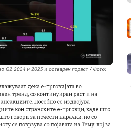
во Q2 2024 и 2025 и остварен пораст / Фото:
укажуваат дека е-трговијата во
вен тренд, со континуиран раст и на
рансакциите. Посебно се издвојува
иите кон странските е-трговци, каде што
 што говори за почести нарачки, но со
гу се поврзува со појавата на Тему, кој за