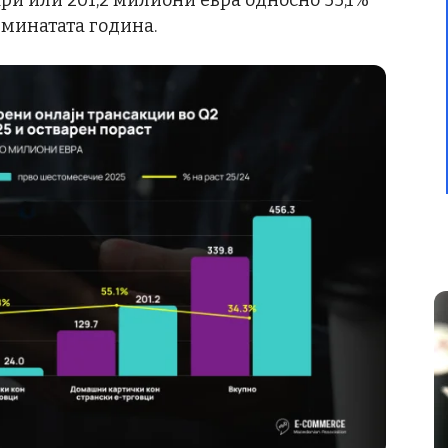
ари или 201,2 милиони евра односно 55,1%
 минатата година.