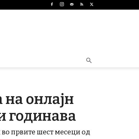
а на онлајн
и годинава
и во првите шест месеци од