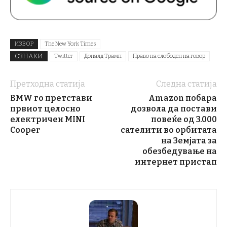
ИЗВОР
The New York Times
ОЗНАКИ
Twitter
Доналд Трамп
Право на слободен на говор
Претходна статија
Следна статија
BMW го претстави
Amazon побара
првиот целосно
дозвола да постави
електричен MINI
повеќе од 3.000
Cooper
сателити во орбитата
на Земјата за
обезбедување на
интернет пристап