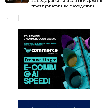
за поддршка на малите и средни
претпријатија во Македонија