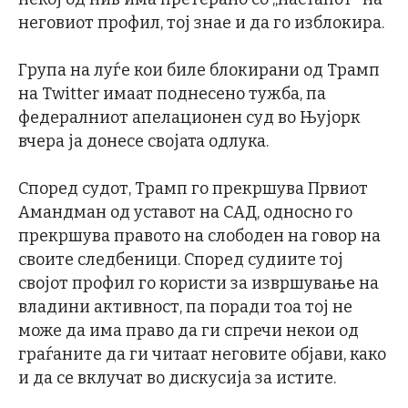
неговиот профил, тој знае и да го изблокира.
Група на луѓе кои биле блокирани од Трамп
на Twitter имаат поднесено тужба, па
федералниот апелационен суд во Њујорк
вчера ја донесе својата одлука.
Според судот, Трамп го прекршува Првиот
Амандман од уставот на САД, односно го
прекршува правото на слободен на говор на
своите следбеници. Според судиите тој
својот профил го користи за извршување на
владини активност, па поради тоа тој не
може да има право да ги спречи некои од
граѓаните да ги читаат неговите објави, како
и да се вклучат во дискусија за истите.