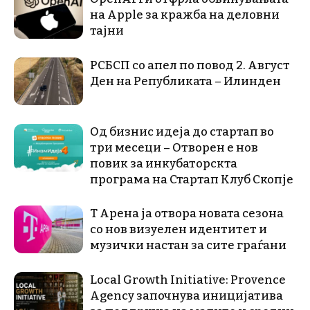
на Apple за кражба на деловни
тајни
РСБСП со апел по повод 2. Август
Ден на Републиката – Илинден
Од бизнис идеја до стартап во
три месеци – Отворен е нов
повик за инкубаторскта
програма на Стартап Клуб Скопје
Т Арена ја отвора новата сезона
со нов визуелен идентитет и
музички настан за сите граѓани
Local Growth Initiative: Provence
Agency започнува иницијатива