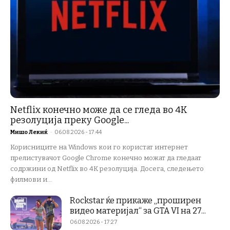
Netflix конечно може да се гледа во 4K
резолуција преку Google...
Мишо Лекиќ
-
06.08.2026 - 17:44
Корисниците на Windows кои го користат интернет
прелистувачот Google Chrome конечно можат да гледаат
содржини од Netflix во 4K резолуција. Досега, следењето
филмови и...
Rockstar ќе прикаже „проширен
видео материјал“ за GTA VI на 27...
06.08.2026 - 17:27