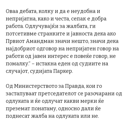
Оваа дебата, колку и да е неудобна и
непријатна, како и честа, сепак е добра
работа. Одлучувајќи за жалбата, ги
потсетивме странките и јавноста дека ако
Првиот Амандман значи нешто, значи дека
најдобриот одговор на непријатен говор на
работи од јавен интерес е повеќе говор, не
помалку.“ – истакна еден од судиите на
случајот, судијата Паркер.
Од Министерството за Правда, кои го
застапуваат претседателот се разочарани од
одлуката и ќе одлучат какви мерки ќе
преземат понатаму, односно дали ќе
поднесат жалба на одлуката или не.