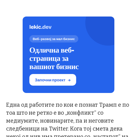
Една од работите по кои е познат Трамп е по
тоа што не ретко е во „конфликт“ со
медиумите, новинарите, па и неговите
следбеници на Twitter. Кога тој смета дека
некој од нив има претерано со „настапот“ на