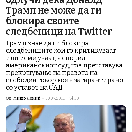
Трамп не може да ги
блокира своите
следбеници на Twitter
Трамп знае да ги блокира
следбениците кои го критикуваат
или исмејуваат, а според
американскиот суд, тоа претставува
прекршување на правото на
слободен говор кое е загарантирано
со уставот на САД
Од
Мишо Лекиќ
-
10.07.2019 - 14:50