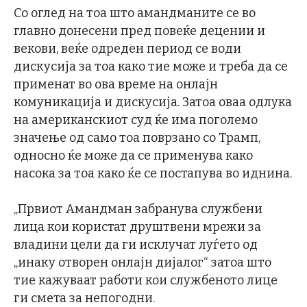
Со оглед на тоа што амандманите се во
главно донесени пред повеќе децении и
векови, веќе одреден период се води
дискусија за тоа како тие може и треба да се
применат во ова време на онлајн
комуникација и дискусија. Затоа оваа одлука
на американскиот суд ќе има поголемо
значење од само тоа поврзано со Трамп,
односно ќе може да се применува како
насока за тоа како ќе се постапува во иднина.
„Првиот Амандман забранува службени
лица кои користат друштвени мрежи за
владини цели да ги исклучат луѓето од
„инаку отворен онлајн дијалог“ затоа што
тие кажуваат работи кои службеното лице
ги смета за непогодни.