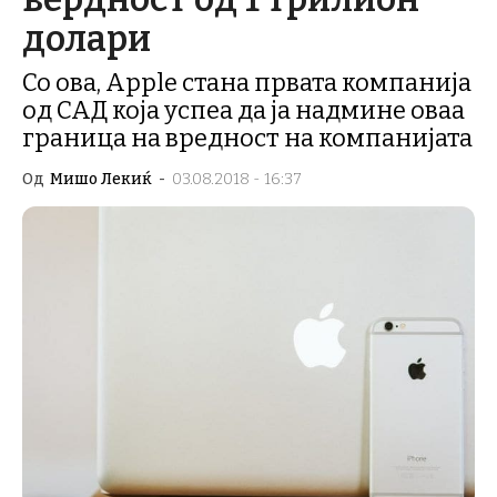
долари
Со ова, Apple стана првата компанија
од САД која успеа да ја надмине оваа
граница на вредност на компанијата
Од
Мишо Лекиќ
-
03.08.2018 - 16:37