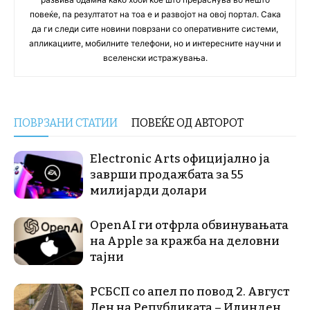
повеќе, па резултатот на тоа е и развојот на овој портал. Сака
да ги следи сите новини поврзани со оперативните системи,
апликациите, мобилните телефони, но и интересните научни и
вселенски истражувања.
ПОВРЗАНИ СТАТИИ
ПОВЕЌЕ ОД АВТОРОТ
Electronic Arts официјално ја
заврши продажбата за 55
милијарди долари
OpenAI ги отфрла обвинувањата
на Apple за кражба на деловни
тајни
РСБСП со апел по повод 2. Август
Ден на Републиката – Илинден