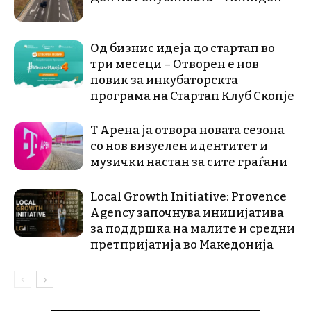
Од бизнис идеја до стартап во
три месеци – Отворен е нов
повик за инкубаторскта
програма на Стартап Клуб Скопје
Т Арена ја отвора новата сезона
со нов визуелен идентитет и
музички настан за сите граѓани
Local Growth Initiative: Provence
Agency започнува иницијатива
за поддршка на малите и средни
претпријатија во Македонија