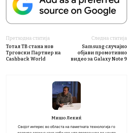
Претходна статија
Следна статија
Тотал ТВ стана нов
Samsung случајно
Трговски Партнер на
објави промотивно
Cashback World
видео за Galaxy Note 9
Мишо Лекиќ
Својот интерес во областа на паметната технологија го
развива одамна како хоби кое што прераснува во нешто