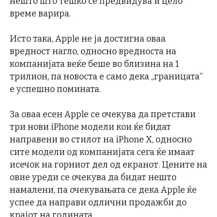
нешто што тешко се предвидува и цело
време варира.
Исто така, Apple не ја достигна оваа
вредност нагло, односно вредноста на
компанијата веќе беше во близина на 1
трилион, па новоста е само дека „границата“
е успешно помината.
За оваа есен Apple се очекува да претстави
три нови iPhone модели кои ќе бидат
направени во стилот на iPhone X, односно
сите модели од компанијата сега ќе имаат
исечок на горниот дел од екранот. Цените на
овие уреди се очекува да бидат нешто
намалени, па очекувањата се дека Apple ќе
успее да направи одлични продажби до
крајот на годината.