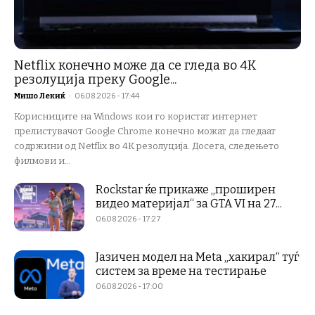
Netflix конечно може да се гледа во 4K
резолуција преку Google...
Мишо Лекиќ
-
06.08.2026 - 17:44
Корисниците на Windows кои го користат интернет
прелистувачот Google Chrome конечно можат да гледаат
содржини од Netflix во 4K резолуција. Досега, следењето
филмови и...
Rockstar ќе прикаже „проширен
видео материјал“ за GTA VI на 27...
06.08.2026 - 17:27
Јазичен модел на Meta „хакирал“ туѓ
систем за време на тестирање
06.08.2026 - 17:00