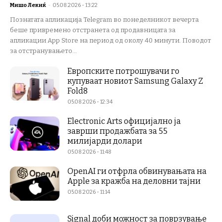
Мишо Лекиќ
-
05.08.2026 - 13:22
Познатата апликација Telegram во понеделникот вечерта
беше привремено отстранета од продавницата за
апликации App Store на период од околу 40 минути. Поводот
за отстранувањето...
Европските потрошувачи го
купуваат новиот Samsung Galaxy Z
Fold8
05.08.2026 - 12:34
Electronic Arts официјално ја
заврши продажбата за 55
милијарди долари
05.08.2026 - 11:48
OpenAI ги отфрла обвинувањата на
Apple за кражба на деловни тајни
05.08.2026 - 11:14
Signal доби можност за поврзување