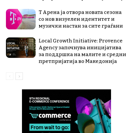
Т Арена ја отвора новата сезона
со нов визуелен идентитет и
музички настан за сите граѓани
Local Growth Initiative: Provence
Agency започнува иницијатива
за поддршка на малите и средни
претпријатија во Македонија