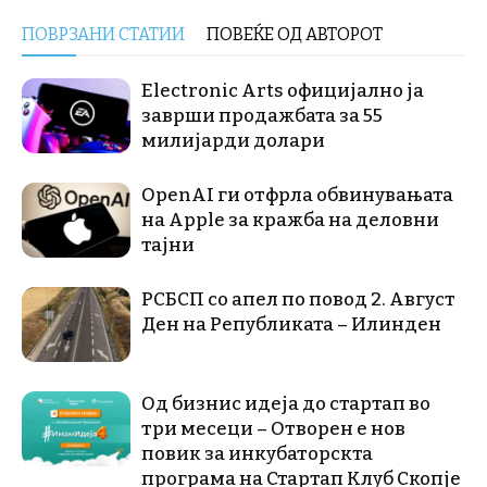
ПОВРЗАНИ СТАТИИ
ПОВЕЌЕ ОД АВТОРОТ
Electronic Arts официјално ја
заврши продажбата за 55
милијарди долари
OpenAI ги отфрла обвинувањата
на Apple за кражба на деловни
тајни
РСБСП со апел по повод 2. Август
Ден на Републиката – Илинден
Од бизнис идеја до стартап во
три месеци – Отворен е нов
повик за инкубаторскта
програма на Стартап Клуб Скопје