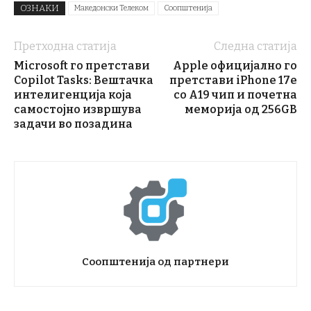
ОЗНАКИ
Македонски Телеком
Соопштенија
Претходна статија
Следна статија
Microsoft го претстави
Apple официјално го
Copilot Tasks: Вештачка
претстави iPhone 17e
интелигенција која
со A19 чип и почетна
самостојно извршува
меморија од 256GB
задачи во позадина
Соопштенија од партнери