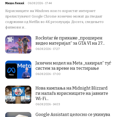
Мишо Лекиќ
-
06.08.2026 - 17:44
Корисниците на Windows кои го користат интернет
прелистувачот Google Chrome конечно можат да гледаат
содржини од Netflix во 4K резолуција. Досега, следењето
филмови и...
Rockstar ќе прикаже „проширен
видео материјал“ за GTA VI на 27...
06.08.2026 - 17:27
Јазичен модел на Meta „хакирал“ туѓ
систем за време на тестирање
06.08.2026 - 17:00
Нова кампања на Midnight Blizzard
ги напаѓа корисниците на јавните
Wi-Fi...
06.08.2026 - 14:03
Google Assistant целосно се укинува