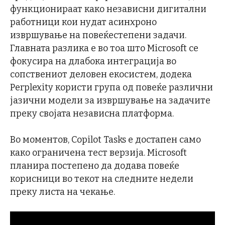
функционираат како независни дигитални
работници кои нудат асинхроно
извршување на повеќестепени задачи.
Главната разлика е во тоа што Microsoft се
фокусира на длабока интеграција во
сопствениот деловен екосистем, додека
Perplexity користи група од повеќе различни
јазични модели за извршување на задачите
преку својата независна платформа.
Во моментов, Copilot Tasks е достапен само
како ограничена тест верзија. Microsoft
планира постепено да додава повеќе
корисници во текот на следните недели
преку листа на чекање.