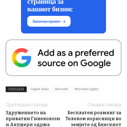
ОЗНАКИ
Copilot Tasks
Microsoft
Microsoft Copilot
Претходна статија
Следна статија
Здружението на
Бесплатен роаминг за
приватни Гинеколози
Телеком корисници во
и Акушери одржа
земјите од Блискиот