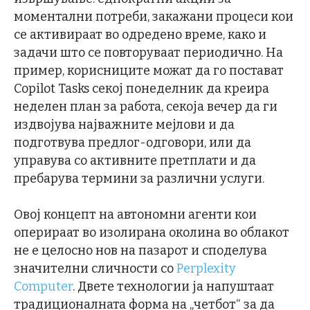
моментални потреби, закажани процеси кои
се активираат во одредено време, како и
задачи што се повторуваат периодично. На
пример, корисниците можат да го постават
Copilot Tasks секој понеделник да креира
неделен план за работа, секоја вечер да ги
издвојува најважните мејлови и да
подготвува предлог-одговори, или да
управува со активните претплати и да
пребарува термини за различни услуги.
Овој концепт на автономни агенти кои
оперираат во изолирана околина во облакот
не е целосно нов на пазарот и споделува
значителни сличности со
Perplexity
Computer
. Двете технологии ја напуштаат
традиционалната форма на „четбот“ за да