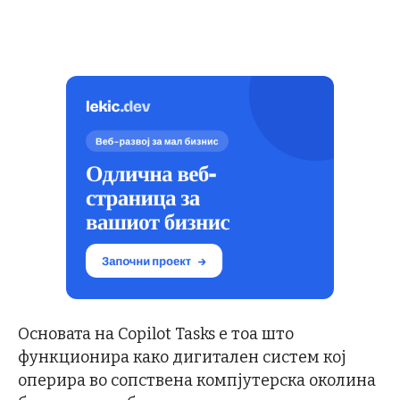
Основата на Copilot Tasks е тоа што
функционира како дигитален систем кој
оперира во сопствена компјутерска околина