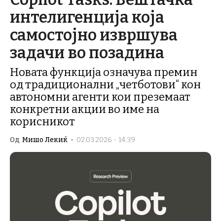
интелигенција која
самостојно извршува
задачи во позадина
Новата функција означува премин
од традиционални „четботови“ кон
автономни агенти кои преземаат
конкретни акции во име на
корисникот
Од
Мишо Лекиќ
-
02.03.2026 - 14:39