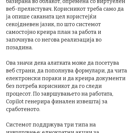
базирана во облакот, опремена со виртуелен
веб-прелистувач. Корисникот треба само да
ја опише саканата цел користејќи
секојдневен јазик, по што системот
самостојно креира план за работа и
започнува со негова реализација во
позадина.
Ова значи дека алатката може да посетува
веб страни, да пополнува формулари, да чита
електронски пораки и да креира документи
без потреба корисникот да го следи
процесот. По завршувањето на работата,
Copilot генерира финален извештај за
сработеното.
Системот поддржува три типа на
извршување: еднократни акции за